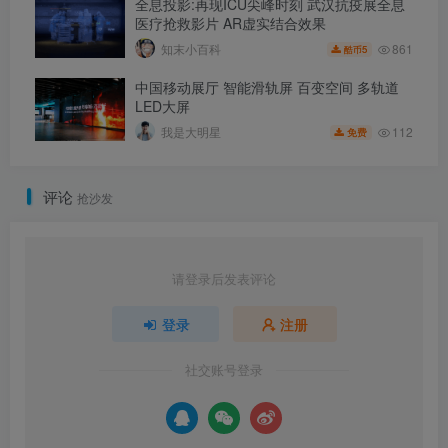
全息投影:再现ICU尖峰时刻 武汉抗疫展全息
医疗抢救影片 AR虚实结合效果
861
知末小百科
5
酷币
中国移动展厅 智能滑轨屏 百变空间 多轨道
LED大屏
112
我是大明星
免费
评论
抢沙发
请登录后发表评论
登录
注册
社交账号登录