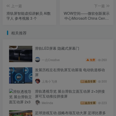
上一篇
下一篇
滑轨屏智能虚拟讲解员 AI数
WOW空间——微软创新展示
字人 参考视频 3 个
中心Microsoft China Center
One
相关推荐
滑轨LED屏幕 隐藏式屏幕门
260
一点Creative
免费
发展历程左右滑轨屏互动展项 电动轨道移动
屏
上海小飞侠
300
会员专属
滑轨透视导览 展台滑轨立面互动屏 2×3拼接
屏可互动推拉拼接屏
Melinda
223
会员专属
足球游戏互动 战略布场互动大屏 足球比赛多