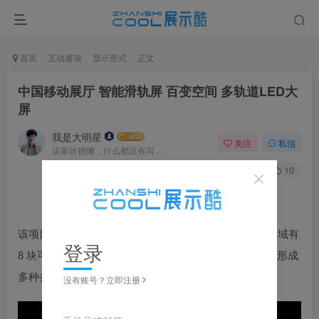
首页
互动展项
显示形式
正文
中国移动展厅 智能滑轨屏 百变空间 多轨道LED大
屏
我是大明星
关注
私信
这家伙很懒，什么都没有写...
0
112
10
该项目位于浙江移动5G联创中心，序厅（展厅中心）区域有
登录
8 块可前后移动的 LED 大屏，可智能移动并拼接或分离形成
多种参观模式应对不同参观环节或场景。
没有账号？立即注册