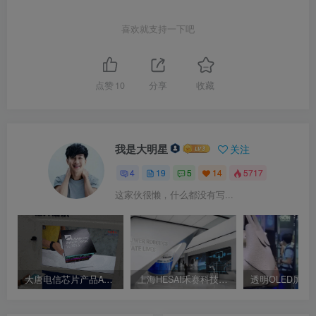
喜欢就支持一下吧
点赞
10
分享
收藏
我是大明星
关注
4
19
5
14
5717
这家伙很懒，什么都没有写...
大唐电信芯片产品AR展示 AR互动屏幕
上海HESAI禾赛科技企业展厅 数字交互展厅 人机交互体验