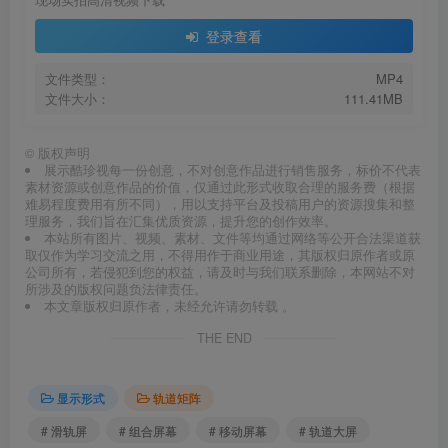
登录查看
文件类型：
MP4
文件大小：
111.41MB
©
版权声明
展示酷珍视每一份创意，不对创意作品进行销售服务，标价不代表
素材资源或创意作品的价值，仅通过此形式收取合理的服务费（根据
难易程度费用有所不同），用以支持平台及投稿用户的资源搜集和整
理服务，我们旨在汇集优质资源，提升您的创作效率。
本站所有图片、视频、素材、文件等均通过网络等公开合法渠道获
取仅作为学习交流之用，不得用作于商业用途，其版权归原作者或原
公司所有，若侵犯到您的权益，请及时与我们联系删除，本网站不对
所涉及的版权问题负法律责任。
本文章版权归原作者，未经允许请勿转载 。
THE END
显示形式
轨道矩阵
# 滑轨屏
# 组合屏幕
# 移动屏幕
# 轨道大屏