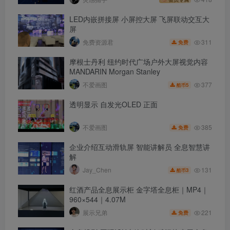
LED内嵌拼接屏 小屏控大屏 飞屏联动交互大
屏
311
免费资源君
免费
摩根士丹利 纽约时代广场户外大屏视觉内容
MANDARIN Morgan Stanley
377
不爱画图
5
酷币
透明显示 自发光OLED 正面
385
不爱画图
免费
企业介绍互动滑轨屏 智能讲解员 全息智慧讲
解
131
Jay_Chen
3
酷币
红酒产品全息展示柜 金字塔全息柜｜MP4｜
960×544｜4.07M
221
展示兄弟
免费