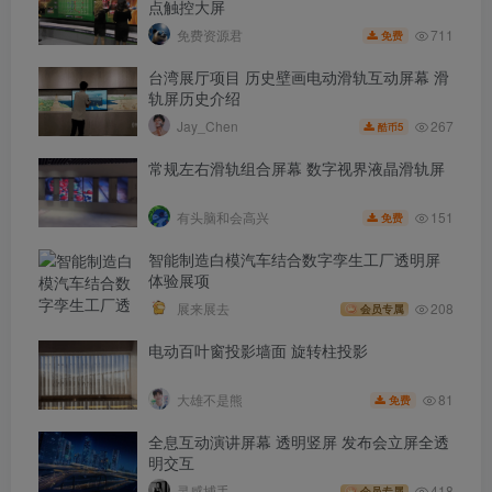
点触控大屏
711
免费资源君
免费
台湾展厅项目 历史壁画电动滑轨互动屏幕 滑
轨屏历史介绍
267
Jay_Chen
5
酷币
常规左右滑轨组合屏幕 数字视界液晶滑轨屏
151
有头脑和会高兴
免费
智能制造白模汽车结合数字孪生工厂透明屏
体验展项
展来展去
208
会员专属
电动百叶窗投影墙面 旋转柱投影
81
大雄不是熊
免费
全息互动演讲屏幕 透明竖屏 发布会立屏全透
明交互
灵感捕手
418
会员专属