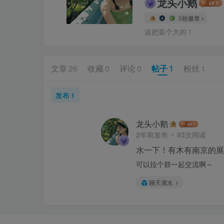
龙头小鹅
5枚徽章
这把装个大的！
文章
26
收藏
0
评论
0
帖子
1
粉丝
1
发布
1
龙头小鹅
2年前发布
93次阅读
水一下！有木有南京的展
可以拉个群一起交流啊～
聊天灌水