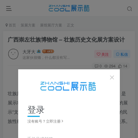
首页
策展方案
展馆展厅方案
正文
广西崇左壮族博物馆 – 壮族历史文化展方案设计
大牙大
关注
私信
这家伙很懒，什么都没有写...
0
294
14
壮族历史文化展作为广西成立 60 周年庆典的重要工程，是
展示壮族历史文化的重要窗口，符合习近平总书记提倡的展
登录
示“文化自信”主题。 将充分展示壮族开放、包容、多元的民
族性格， 与周边民族、中华民族大家庭的伴生、融通关系。
没有账号？立即注册
图片可
点击
放大，左右滑动浏览，更多资料在下载区获取