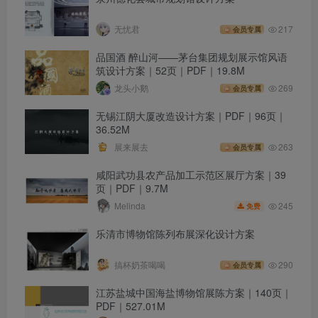
无忧君
217
会员专属
品国酒 醉山河——茅台集团规划展示馆风语
筑设计方案｜52页｜PDF｜19.8M
龙头小鹅
269
会员专属
无锡江阴大厦改造设计方案｜PDF｜96页｜
36.52M
展来展去
263
会员专属
咸阳武功县农产品加工示范区展厅方案｜39
页｜PDF｜9.7M
245
Melinda
免费
乐清市博物馆陈列布展深化设计方案
搞杯奶茶喝喝
290
会员专属
江苏盐城中国海盐博物馆展陈方案｜140页｜
PDF｜527.01M