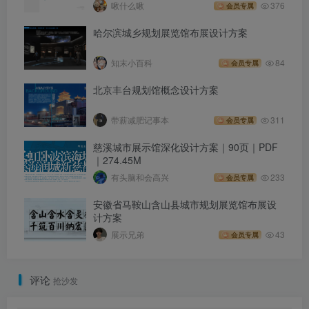
啾什么啾
376
会员专属
哈尔滨城乡规划展览馆布展设计方案
知末小百科
84
会员专属
北京丰台规划馆概念设计方案
带薪减肥记事本
311
会员专属
慈溪城市展示馆深化设计方案｜90页｜PDF
｜274.45M
有头脑和会高兴
233
会员专属
安徽省马鞍山含山县城市规划展览馆布展设
计方案
展示兄弟
43
会员专属
评论
抢沙发