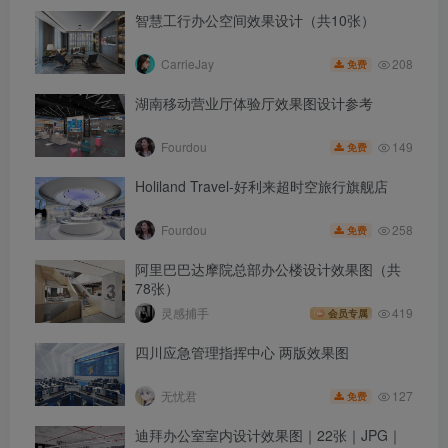
智慧工行办公空间效果设计（共10张）
208
CarrieJay
免费
湖南移动营业厅体验厅效果图设计参考
149
Fourdou
免费
Holiland Travel-好利来超时空旅行旗舰店
258
Fourdou
免费
阿里巴巴达摩院总部办公楼设计效果图（共
78张）
灵感捕手
419
会员专属
四川应急管理指挥中心 两版效果图
127
无忧君
免费
迪拜办公室室内设计效果图｜22张｜JPG｜