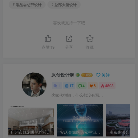
# 唯品会总部设计
# 总部大厦设计
喜欢就支持一下吧
点赞
19
分享
收藏
原创设计狮
关注
1
17
4
6
4808
这家伙很懒，什么都没有写...
广州市规划展览馆策展概念创意方案汇报文本
安庆金城医药元宇宙数字展厅效果设计方案