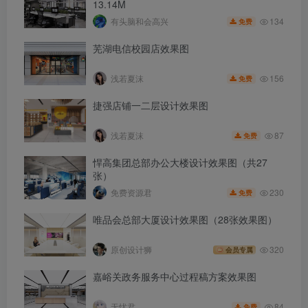
13.14M
134
有头脑和会高兴
免费
芜湖电信校园店效果图
156
浅若夏沫
免费
捷强店铺一二层设计效果图
87
浅若夏沫
免费
悍高集团总部办公大楼设计效果图（共27
张）
230
免费资源君
免费
唯品会总部大厦设计效果图（28张效果图）
原创设计狮
320
会员专属
嘉峪关政务服务中心过程稿方案效果图
84
无忧君
免费