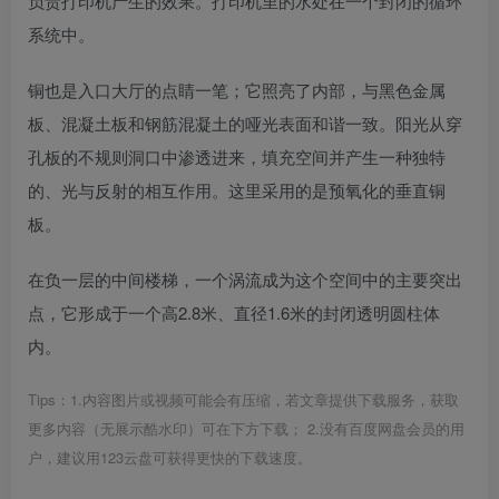
负责打印机产生的效果。打印机里的水处在一个封闭的循环
系统中。
铜也是入口大厅的点睛一笔；它照亮了内部，与黑色金属
板、混凝土板和钢筋混凝土的哑光表面和谐一致。阳光从穿
孔板的不规则洞口中渗透进来，填充空间并产生一种独特
的、光与反射的相互作用。这里采用的是预氧化的垂直铜
板。
在负一层的中间楼梯，一个涡流成为这个空间中的主要突出
点，它形成于一个高2.8米、直径1.6米的封闭透明圆柱体
内。
Tips：1.内容图片或视频可能会有压缩，若文章提供下载服务，获取
更多内容（无展示酷水印）可在下方下载； 2.没有百度网盘会员的用
户，建议用123云盘可获得更快的下载速度。