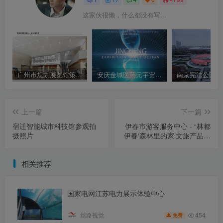
这家伙很懒，什么都没有写...
广州市规划展览馆策展概念创意方案汇报文本
安庆金城医药元宇宙数字展厅效果设计方案
上一篇
下一篇
宿迁智能城市科技馆参观拍
伊春市游客服务中心 - “林都
摄照片
伊春‘森林里的家’文旅产品体
验展”
相关推荐
国家电网江苏电力展示体验中心
454
丝路视觉
免费