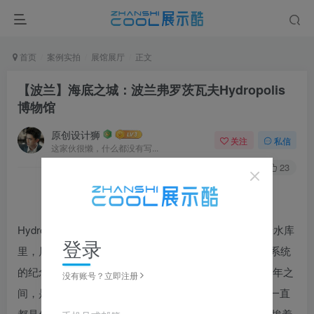
首页
案例实拍
展馆展厅
正文
【波兰】海底之城：波兰弗罗茨瓦夫Hydropolis
博物馆
原创设计狮
关注
私信
这家伙很懒，什么都没有写...
0
292
23
Hydropolis是一座关于“水”的博物馆，它建在一个地下清水库
登录
里，属于弗罗茨瓦夫自来水和污水处理公司，成为供水系统
的纪念性建筑之一。这个清水库最初建于1890年和1893年之
没有账号？立即注册
间，是“Na Grobli”供水系统其中的一部分，1904年之前一直
都是作为一个过滤系统。到了1924年，一个抽水泵又紧挨着