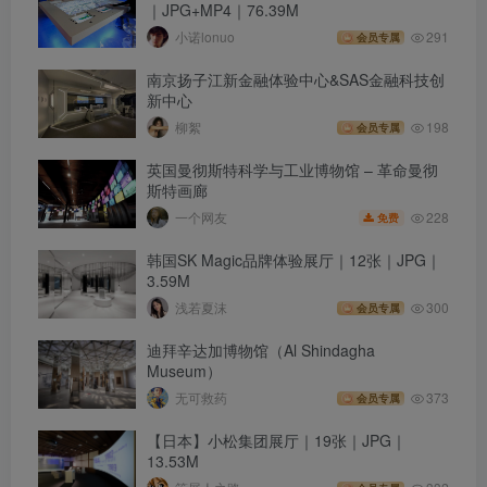
｜JPG+MP4｜76.39M
小诺lonuo
291
会员专属
南京扬子江新金融体验中心&SAS金融科技创
新中心
柳絮
198
会员专属
英国曼彻斯特科学与工业博物馆 – 革命曼彻
斯特画廊
228
一个网友
免费
韩国SK Magic品牌体验展厅｜12张｜JPG｜
3.59M
浅若夏沫
300
会员专属
迪拜辛达加博物馆（Al Shindagha
Museum）
无可救药
373
会员专属
【日本】小松集团展厅｜19张｜JPG｜
13.53M