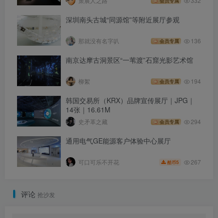
策展人之路
332
会员专属
深圳南头古城“同源馆”等附近展厅参观
那就没有名字叭
136
会员专属
南京达摩古洞景区“一苇渡”石窟光影艺术馆
柳絮
194
会员专属
韩国交易所（KRX）品牌宣传展厅｜JPG｜
14张｜16.61M
史矛革之藏
294
会员专属
通用电气GE能源客户体验中心展厅
267
可口可乐不开花
5
酷币
评论
抢沙发