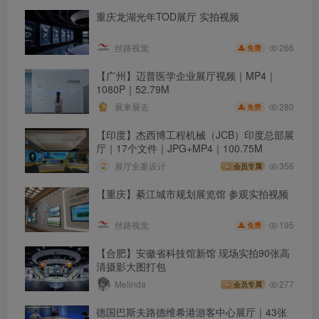
重庆龙湖光年TOD展厅 实拍视频
266
丝路视觉
免费
【广州】迈普医学企业展厅视频｜MP4｜
1080P｜52.79M
280
展来展去
免费
【印度】杰西博工程机械（JCB）印度总部展
厅｜17个文件｜JPG+MP4｜100.75M
展厅全案设计
356
会员专属
【重庆】綦江城市规划展览馆 参观实拍视频
195
丝路视觉
免费
【合肥】安徽省科技馆新馆 现场实拍90张高
清摄影大图打包
Melinda
277
会员专属
德国巴斯夫路德维希港游客中心展厅｜43张