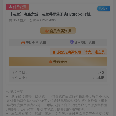
付费资源
已售 5
【波兰】海底之城：波兰弗罗茨瓦夫Hydropolis博物馆
共76张图片，分辨率≥1341x896
会员专属资源
免费
免费
赞助会员
永久赞助
您暂无购买权限，请先开通会员
开通会员
文件类型：
JPG
文件大小：
17.93MB
©
版权声明
展示酷珍视每一份创意，不对创意作品进行销售服务，标价不代表
素材资源或创意作品的价值，仅通过此形式收取合理的服务费（根据
难易程度费用有所不同），用以支持平台及投稿用户的资源搜集和整
理服务，我们旨在汇集优质资源，提升您的创作效率。
本站所有图片、视频、素材、文件等均通过网络等公开合法渠道获