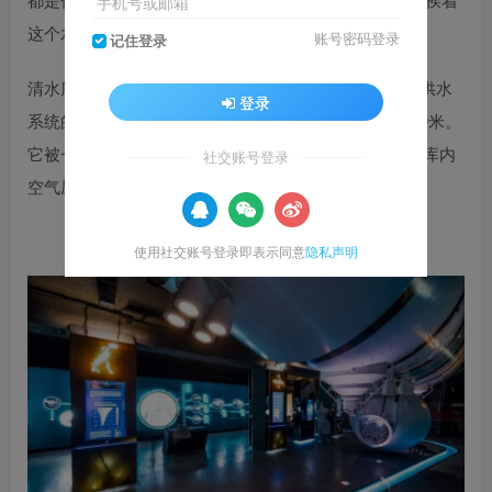
手机号或邮箱
这个水库的西边而建起来。
账号密码登录
记住登录
清水库、旧过滤器及水库西面的泵站，都是“Na Grobli”供水
登录
系统的组成部分。水库横截面呈矩形，尺寸约72.8×63.9米。
它被一个绿色屋顶覆盖，表面的通风孔主要起到减少水库内
社交账号登录
空气压力的作用。
下方图片点击可放大，可左右滑动浏览
使用社交账号登录即表示同意
隐私声明