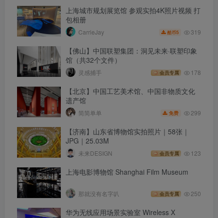
上海城市规划展览馆 参观实拍4K照片视频 打
包相册
319
CarrieJay
5
酷币
【佛山】中国联塑集团：洞见未来·联塑印象
馆（共32个文件）
灵感捕手
178
会员专属
【北京】中国工艺美术馆、中国非物质文化
遗产馆
299
简简单单
免费
【济南】山东省博物馆实拍照片｜58张｜
JPG｜25.03M
未来DESIGN
123
会员专属
上海电影博物馆 Shanghai Film Museum
那就没有名字叭
250
会员专属
华为无线应用场景实验室 Wireless X