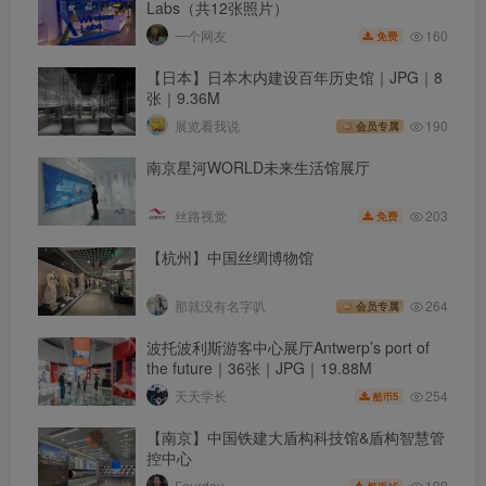
Labs（共12张照片）
160
一个网友
免费
【日本】日本木内建设百年历史馆｜JPG｜8
张｜9.36M
展览看我说
190
会员专属
南京星河WORLD未来生活馆展厅
203
丝路视觉
免费
【杭州】中国丝绸博物馆
那就没有名字叭
264
会员专属
波托波利斯游客中心展厅Antwerp’s port of
the future｜36张｜JPG｜19.88M
254
天天学长
5
酷币
【南京】中国铁建大盾构科技馆&盾构智慧管
控中心
199
Fourdou
15
酷币