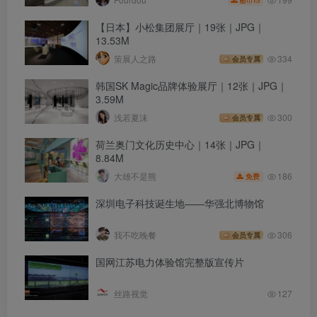
【日本】小松集团展厅｜19张｜JPG｜
13.53M
策展人之路
334
会员专属
韩国SK Magic品牌体验展厅｜12张｜JPG｜
3.59M
浅若夏沫
300
会员专属
荷兰奥门文化历史中心｜14张｜JPG｜
8.84M
186
大雄不是熊
免费
深圳电子科技诞生地——华强北博物馆
我不吃晚餐
306
会员专属
国网江苏电力体验馆完整版宣传片
丝路视觉
127