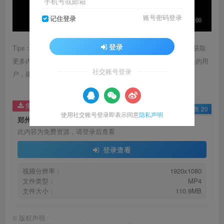
手机号或邮箱
账号密码登录
记住登录
登录
Tips：1.内容图片或视频可能会有压缩，若文章提供下载服务，获取
更多内容（无展示酷水印）可在下方下载； 2.没有百度网盘会员的用
社交账号登录
户，建议用123云盘可获得更快的下载速度。
免费资源
已售 20
使用社交账号登录即表示同意
隐私声明
郑州航空港会城市客厅 展厅宣传片视频
此内容为免费资源，请登录后查看
登录查看
视频分辨率：
1920x1080
文件类型：
MP4
文件大小：
110.9MB
©
版权声明