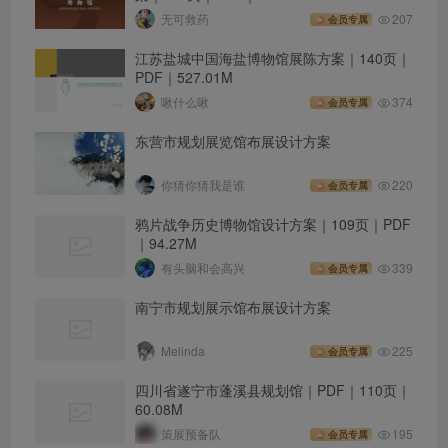
无可救药
207
会员专属
江苏盐城中国海盐博物馆展陈方案｜140页｜
PDF｜527.01M
啾什么啾
374
会员专属
东营市规划展览馆布展设计方案
你猜你猜我是谁
220
会员专属
鸦片战争历史博物馆设计方案｜109页｜PDF
｜94.27M
有头脑和会高兴
339
会员专属
南宁市规划展示馆布展设计方案
Melinda
225
会员专属
四川省遂宁市蓬溪县规划馆｜PDF｜110页｜
60.08M
策展预备队
195
会员专属