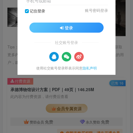
手机号或邮箱
账号密码登录
记住登录
登录
社交账号登录
Tips：1.内容图片或视频可能会有压缩，若文章提供下载服务，获取
更多内容（无展示酷水印）可在下方下载； 2.没有百度网盘会员的用
户，建议用123云盘可获得更快的下载速度。
使用社交账号登录即表示同意
隐私声明
付费资源
已售 16
承德博物馆设计方案｜PDF｜49页｜146.25M
此内容为付费资源，请付费后查看
会员专属资源
免费
免费
赞助会员
永久赞助
您暂无购买权限，请先开通会员