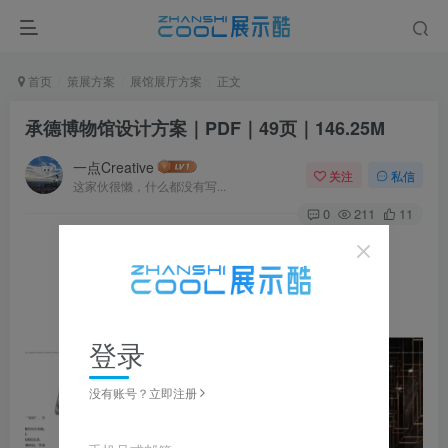
首页
策展方案
展馆展厅方案
正文
承德博物馆设计方案｜PDF｜49页｜146.25M
一点Creative
关注
私信
这家伙很懒，什么都没有写...
0
211
11
▼ 图片点击放大，左右滑动浏览，全套资源可下载获取 ▼
登录
没有账号？立即注册