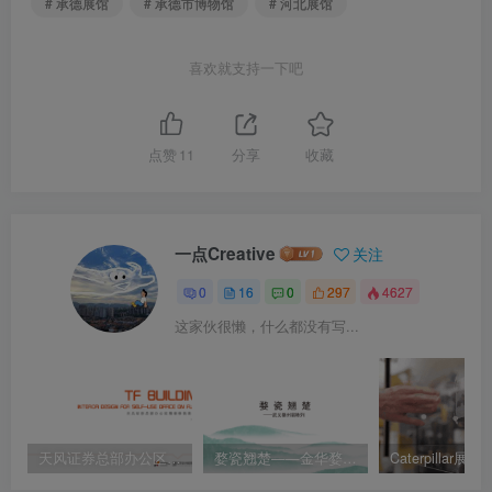
# 承德展馆
# 承德市博物馆
# 河北展馆
喜欢就支持一下吧
点赞
11
分享
收藏
一点Creative
关注
0
16
0
297
4627
这家伙很懒，什么都没有写...
天风证券总部办公区精装修室内设计效果图方案
婺瓷翘楚——金华婺州窑陈列博物馆-武义婺州窑陈列方案