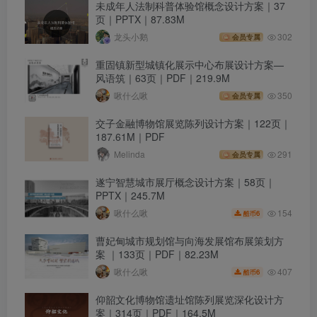
未成年人法制科普体验馆概念设计方案｜37
页｜PPTX｜87.83M
龙头小鹅
302
会员专属
重固镇新型城镇化展示中心布展设计方案—
风语筑｜63页｜PDF｜219.9M
啾什么啾
350
会员专属
交子金融博物馆展览陈列设计方案｜122页｜
187.61M｜PDF
Melinda
291
会员专属
遂宁智慧城市展厅概念设计方案｜58页｜
PPTX｜245.7M
154
啾什么啾
6
酷币
曹妃甸城市规划馆与向海发展馆布展策划方
案 ｜133页｜PDF｜82.23M
407
啾什么啾
6
酷币
仰韶文化博物馆遗址馆陈列展览深化设计方
案｜314页｜PDF｜164.5M