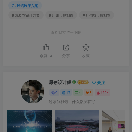
展馆展厅方案
# 规划馆设计方案
# 广州市规划馆
# 广州城市规划馆
喜欢就支持一下吧
点赞
14
分享
收藏
原创设计狮
关注
0
17
4
6
4804
这家伙很懒，什么都没有写...