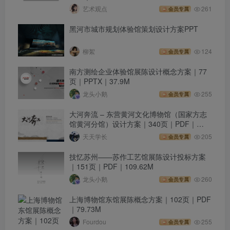
艺术观点
261
会员专属
黑河市城市规划体验馆策划设计方案PPT
柳絮
124
会员专属
南方测绘企业体验馆展陈设计概念方案｜77
页｜PPTX｜37.9M
龙头小鹅
255
会员专属
大河奔流 – 东营黄河文化博物馆（国家方志
馆黄河分馆）设计方案｜340页｜PDF｜
274.23M
天天学长
205
会员专属
技忆苏州——苏作工艺馆展陈设计投标方案
｜151页｜PDF｜109.62M
龙头小鹅
260
会员专属
上海博物馆东馆展陈概念方案｜102页｜PDF
｜79.73M
Fourdou
255
会员专属