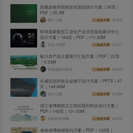
西藏农牧学院校史馆策划设计方案｜36页｜
PDF｜35.3M
啾什么啾
305
会员专属
蚌埠国家新型工业化产业示范基地展示中心
设计方案｜164页｜PDF｜111.82M
我是大明星
251
会员专属
银川农产品大厦展厅汇报方案｜PDF｜22页
｜6.33M
带薪减肥记事本
245
会员专属
长威信息科技企业展厅设计方案｜PPTX｜47
页｜148.66M
龙头小鹅
286
会员专属
浙江省博物馆之江馆区陈列初步设计方案｜
PDF｜148页｜101.03M
搞杯奶茶喝喝
279
会员专属
海南省博物馆陈列方案｜PDF｜129页｜