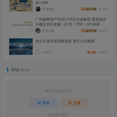
40.33M
灵感捕手
140
会员专属
广州越秀地产YUELIFE生活体验馆 普利策设
计概念意向提案｜81页｜PDF｜63.68M
龙头小鹅
313
会员专属
包头市城市规划展览馆 展厅介绍视频
220
大牙大
免费
评论
抢沙发
请登录后发表评论
登录
注册
社交账号登录