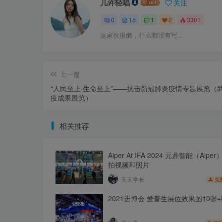
几许轻唱
关注
0
15
1
2
3301
这家伙很懒，什么都没有写...
上一篇
“人民至上·生命至上”——抗击新冠肺炎疫情专题展览（
疫成果展览）
相关推荐
Aiper At IFA 2024 元鼎智能（Aip
拍视频和照片
天天学长
免
2021进博会 爱普生展位效果图10张