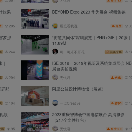
561
1
无忧君
5
18.8
酷币
设计效果
BEYOND Expo 2023 华为展台 视频集锦
205
3
展览看我说
费
免费
巴塞罗那
“街道共同体”深圳展览｜PNG+GIF｜20张｜
11.89M
244
可口可乐不开花
1
属
会员专属
7张｜
ISE 2019 – 2019年视听及系统集成展会 NE
展台实拍视频
2
294
无忧君
3
属
酷币
塞罗那
阿里公益设计博物馆（展览）
1
104
一点Creative
5
属
酷币
短视频
2023重庆智博会中国电信展台 高清摄影
（217个文件打包）
1
95
无忧君
19.9
专属
酷币