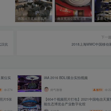
德国法兰克福通讯博物馆｜128个文件｜图片+视频｜780.92M
南京宪法公园宪法宣传教育展效果图设计｜18 张｜JPG｜29.1M
下一
武汉抗
2018上海MWC中国移动
er）展位实
IAA 2016 BDLI展台实拍视频
274
2
帅气墩墩
费
3
酷币
+照片5张
【604个视频照片打包】2021中国电信天翼
能生态博览会产业数字化馆