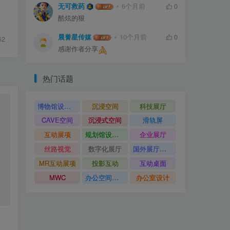
无可救药
6个月前
0
酷炫的狠
晨誉星传媒
10个月前
0
62
感谢作者分享
热门话题
博物馆设计方案
沉浸空间
科技展厅
CAVE空间
沉浸式空间
滑轨屏
互动展项
规划馆设计方案
企业展厅
丝路视觉
数字化展厅
国外展厅案例
MR互动展项
投影互动
互动桌面
MWC
办公空间设计
办公室设计