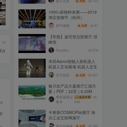
133
展示兄弟
免费
1000+新物种来袭——2019
淘宝造物节（杭州）
多层可升降式多媒体实景沙盘 园区规划机械沙盘
【北京】中央美术学院·美术馆室内设计案例 实景拍摄｜JPG｜18张｜13.7M
绍兴徐渭艺术馆实拍照片｜JPG+PNG｜75张｜25.03M
91
帅气墩墩
免费
【常熟】波司登总部展厅-登
峰馆
篇
展台
Fourdou
279
本田Asimo智能人形机器人
机器人互动展项 机器人交互
227
无可救药
免费
银川农产品大厦展厅汇报方
案｜PDF｜22页｜6.33M
带薪减肥记
会员专属
事本
245
28
卡奥斯COSMOPlat展厅 海
智
尔工业互联网展厅
186
我不吃晚餐
免费