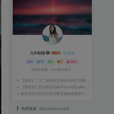
几许轻唱
关注
0
15
1
2
3301
这家伙很懒，什么都没有写...
【深圳】二十二届深圳文博会2026江苏展区｜JPG｜100张｜630.02M
【西班牙】瓦伦西亚CaixaForum的LaNUBE{IA} 体验式展览
南京宪法公园宪法宣传教育展效果图设计｜18 张｜JPG｜29.1M
热榜资源
看看大家最喜欢的资源