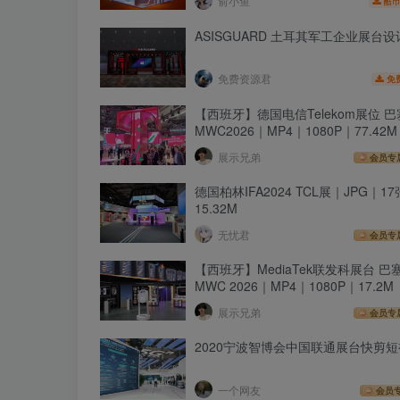
俞小鱼
酷币
ASISGUARD 土耳其军工企业展台
免费资源君
免
【西班牙】德国电信Telekom展位 
MWC2026｜MP4｜1080P｜77.42M
展示兄弟
会员专
德国柏林IFA2024 TCL展｜JPG｜1
15.32M
无忧君
会员专
【西班牙】MediaTek联发科展台 巴
MWC 2026｜MP4｜1080P｜17.2M
展示兄弟
会员专
2020宁波智博会中国联通展台快剪
一个网友
会员