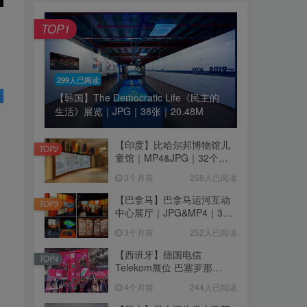
TOP1
299人已阅读
【韩国】The Democratic Life《民主的
生活》展览｜JPG｜38张｜20.48M
【印度】比哈尔邦博物馆儿
TOP2
童馆｜MP4&JPG｜32个｜
16.44M
3个月前
258人已阅读
【巴拿马】巴拿马运河互动
TOP3
中心展厅｜JPG&MP4｜39
个｜293.64M
3个月前
252人已阅读
【西班牙】德国电信
TOP4
Telekom展位 巴塞罗那
MWC2026｜MP4｜1080P
4个月前
244人已阅读
｜77.42M