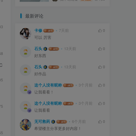
75
最新评论
33
卡修
7天前
0
可以 厉害
石头
13天前
0
48
好东西
C
石头
13天前
0
好作品
05
这个人没有昵称
3个月前
0
让我看看！
这个人没有昵称
3个月前
0
75
让我看看
无可救药
6个月前
0
希望楼主分享更多好内容！
55