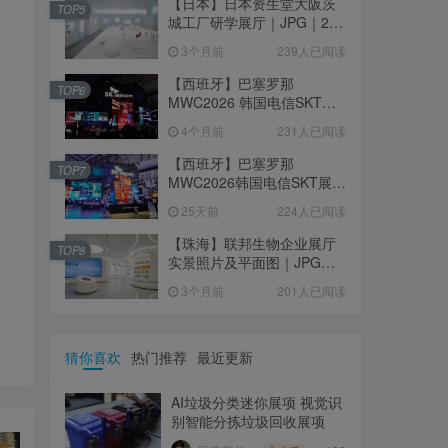
【日本】日本资生堂大阪茨
TOP5
城工厂研学展厅｜JPG｜26
张｜17.52M
3个月前
239人已阅读
【西班牙】巴塞罗那
TOP6
MWC2026 韩国电信SKT展
台｜MP4｜1080P｜
4个月前
231人已阅读
105.67M
【西班牙】巴塞罗那
TOP7
MWC2026韩国电信SKT展台
照片+视频｜JPG+MP4｜16
25天前
224人已阅读
个｜16.51M
【珠海】联邦生物企业展厅
TOP8
实景照片及平面图｜JPG｜
18张｜14.15M
3个月前
201人已阅读
猜你喜欢
热门推荐
最近更新
AI垃圾分类迷你展项 视觉识
别智能分拣垃圾回收展项