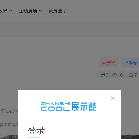
效果
互动展项
策展圈子
关注
私信
0
101
7
册可左右滑动，点击可放大浏览
果图可在下方
获取
下载链接
登录