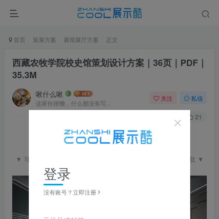
首页
策展方案
展馆展厅方案
正文
西藏农牧学院校史馆策划设计方案｜36页｜PDF｜
35.3M
啾什么啾
关注
私信
这家伙很懒，什么都没有写...
0
304
21
▼ 可点击查看完整图片并左右滑动浏览，更多资料在下载区获取 ▼
登录
没有账号？立即注册