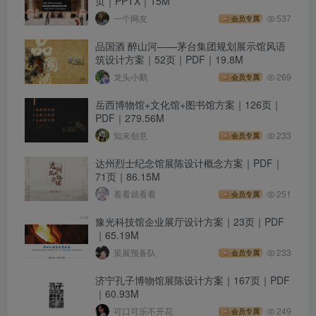
页｜PPTX｜15M
一个网友
537
会员专属
品国酒 醉山河——茅台集团规划展示馆风语
筑设计方案｜52页｜PDF｜19.8M
龙头小鹅
269
会员专属
岳西博物馆+文化馆+图书馆方案｜126页｜
PDF｜279.56M
知末创意
233
会员专属
达州烈士纪念馆展陈设计概念方案｜PDF｜
71页｜86.15M
看看就看看
251
会员专属
豫光科技馆企业展厅设计方案｜23页｜PDF
｜65.19M
策展预备队
233
会员专属
济宁孔子博物馆展陈设计方案｜167页｜PDF
｜60.93M
可口可乐不开花
249
会员专属