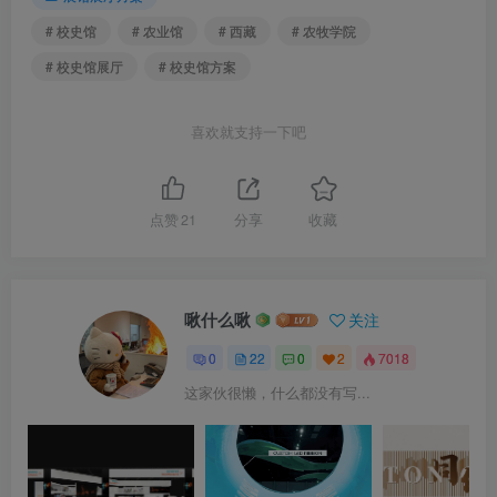
# 校史馆
# 农业馆
# 西藏
# 农牧学院
# 校史馆展厅
# 校史馆方案
喜欢就支持一下吧
点赞
21
分享
收藏
啾什么啾
关注
0
22
0
2
7018
这家伙很懒，什么都没有写...