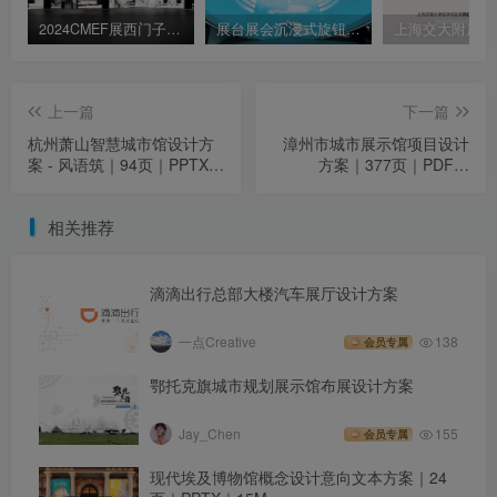
2024CMEF展西门子医疗参展效果图｜11P｜JPEG｜7M
展台展会沉浸式旋钮控制台联动环形屏互动装置
上一篇
下一篇
杭州萧山智慧城市馆设计方
漳州市城市展示馆项目设计
案 - 风语筑｜94页｜PPTX｜
方案｜377页｜PDF｜
74.5M
137.43M
相关推荐
滴滴出行总部大楼汽车展厅设计方案
一点Creative
138
会员专属
鄂托克旗城市规划展示馆布展设计方案
Jay_Chen
155
会员专属
现代埃及博物馆概念设计意向文本方案｜24