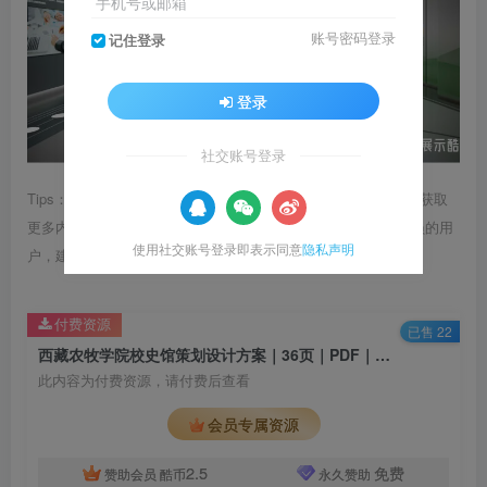
手机号或邮箱
账号密码登录
记住登录
登录
社交账号登录
Tips：1.内容图片或视频可能会有压缩，若文章提供下载服务，获取
更多内容（无展示酷水印）可在下方下载； 2.没有百度网盘会员的用
使用社交账号登录即表示同意
隐私声明
户，建议用123云盘可获得更快的下载速度。
付费资源
已售 22
西藏农牧学院校史馆策划设计方案｜36页｜PDF｜35.3M
此内容为付费资源，请付费后查看
会员专属资源
2.5
免费
赞助会员
酷币
永久赞助