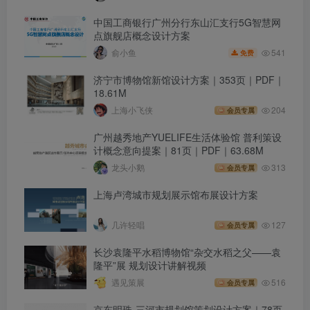
中国工商银行广州分行东山汇支行5G智慧网
点旗舰店概念设计方案
541
俞小鱼
免费
济宁市博物馆新馆设计方案｜353页｜PDF｜
18.61M
上海小飞侠
204
会员专属
广州越秀地产YUELIFE生活体验馆 普利策设
计概念意向提案｜81页｜PDF｜63.68M
龙头小鹅
313
会员专属
上海卢湾城市规划展示馆布展设计方案
几许轻唱
127
会员专属
长沙袁隆平水稻博物馆“杂交水稻之父——袁
隆平”展 规划设计讲解视频
遇见策展
516
会员专属
京东明珠-三河市规划馆策划设计方案｜78页