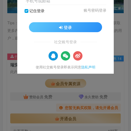
手机号或邮箱
账号密码登录
记住登录
Tips：1.内容图片或视频可能会有压缩，若文章提供下载服务，获取
登录
更多内容（无展示酷水印）可在下方下载； 2.没有百度网盘会员的用
户，建议用123云盘可获得更快的下载速度。
社交账号登录
付费资源
已售 14
瑞安城市规划展览馆布展装修设计施工设计方案
使用社交账号登录即表示同意
隐私声明
此内容为付费资源，请付费后查看
会员专属资源
免费
免费
赞助会员
永久赞助
您暂无购买权限，请先开通会员
开通会员
方案页数：
122页