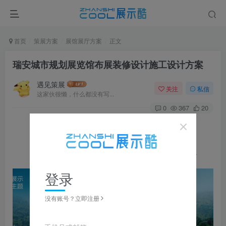
首页
策展方案
展馆展厅方案
正文
瑞安城市规划展览馆布展装修设计施工设计方案
遇见策展
关注
私信
这家伙很懒，什么都没有写...
0
367
20
图片可
点击
放大，左右滑动浏览，更多资料在下载区获取
登录
没有账号？立即注册