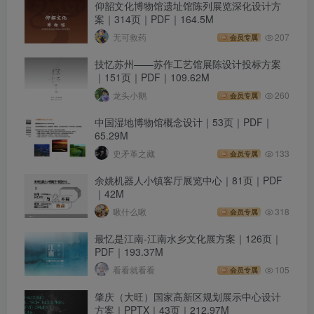
仰韶文化博物馆遗址馆陈列展览深化设计方
案｜314页｜PDF｜164.5M
无可救药
207
会员专属
技忆苏州——苏作工艺馆展陈设计投标方案
｜151页｜PDF｜109.62M
龙头小鹅
260
会员专属
中国湿地博物馆概念设计｜53页｜PDF｜
65.29M
史矛革之藏
133
会员专属
余姚机器人小镇客厅展览中心｜81页｜PDF
｜42M
啾什么啾
318
会员专属
最忆是江南-江南水乡文化展方案｜126页｜
PDF｜193.37M
看看就看看
105
会员专属
肇庆（大旺）国家高新区规划展示中心设计
方案｜PPTX｜43页｜212.97M