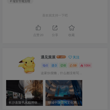
# 瑞安市规划馆
喜欢就支持一下吧
点赞
20
分享
收藏
遇见策展
关注
0
3
0
59
1064
这家伙很懒，什么都没有写...
长沙袁隆平水稻博物馆“杂交水稻之父——袁隆平”展 规划设计讲解视频
聊城中国运河文化博物馆