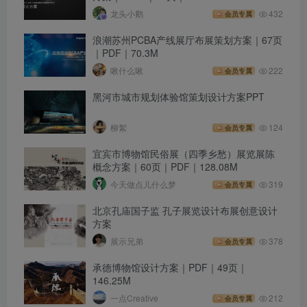
龙头小鹅
432
会员专属
浪潮苏州PCBA产线展厅布展策划方案｜67页
｜PDF｜70.3M
啾什么啾
222
会员专属
黑河市城市规划体验馆策划设计方案PPT
柳絮
124
会员专属
宜宾市博物馆民俗展（四季乡愁）展览展陈
概念方案｜60页｜PDF｜128.08M
今天做点儿什么梦
319
会员专属
北京孔庙国子监 孔子展览设计布展创意设计
方案
展示兄弟
378
会员专属
承德博物馆设计方案｜PDF｜49页｜
146.25M
一点Creative
212
会员专属