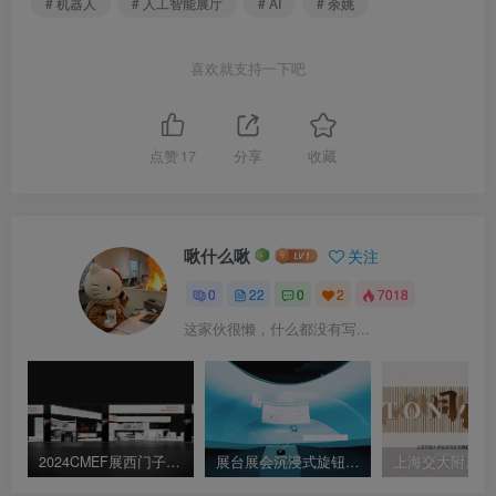
# 机器人
# 人工智能展厅
# AI
# 余姚
喜欢就支持一下吧
点赞
17
分享
收藏
啾什么啾
关注
0
22
0
2
7018
这家伙很懒，什么都没有写...
2024CMEF展西门子医疗参展效果图｜11P｜JPEG｜7M
展台展会沉浸式旋钮控制台联动环形屏互动装置