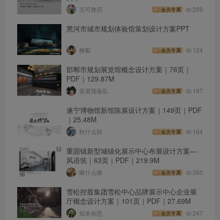
无可救药
259
会员专属
黑河市城市规划体验馆策划设计方案PPT
柳絮
124
会员专属
邯郸市规划展览馆概念设计方案｜76页｜
PDF｜129.87M
策展预备队
197
会员专属
遂宁博物馆新馆陈展设计方案｜149页｜PDF
｜25.48M
秋什么秋
164
会员专属
重固镇新型城镇化展示中心布展设计方案—
风语筑｜63页｜PDF｜219.9M
啾什么啾
350
会员专属
雪松控股集团雪松中心品牌展示中心企业展
厅概念设计方案｜101页｜PDF｜27.69M
知末创意
247
会员专属