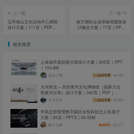
上一篇
下一篇
玉环海山文化活动中心展陈
南方测绘企业体验馆展陈设
设计方案｜111页｜PDF｜
计概念方案｜77页｜PPTX
133.9M
｜37.9M
相关推荐
上海城市规划展示馆设计方案｜205页｜PPT
｜153.8M
龙头小鹅
439
会员专属
大河奔流 – 东营黄河文化博物馆（国家方志
馆黄河分馆）设计方案｜340页｜PDF｜
274.23M
天天学长
205
会员专属
华英总部智慧数字园区永悦科技无人机展厅
方案｜85页｜PPTX｜66.55M
377
啾什么啾
6
酷币