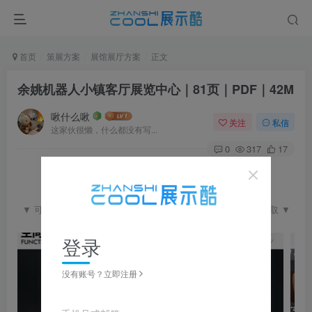
首页
策展方案
展馆展厅方案
正文
余姚机器人小镇客厅展览中心｜81页｜PDF｜42M
啾什么啾
关注
私信
这家伙很懒，什么都没有写...
0
317
17
▼ 可点击查看完整图片并左右滑动浏览，更多资料在下载区获取 ▼
登录
没有账号？立即注册