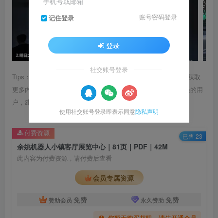
手机号或邮箱
账号密码登录
记住登录
登录
社交账号登录
Tips：1.内容图片或视频可能会有压缩，若文章提供下载服务，获取
更多内容（无展示酷水印）可在下方下载； 2.没有百度网盘会员的用
户，建议用123云盘可获得更快的下载速度。
使用社交账号登录即表示同意
隐私声明
付费资源
已售 23
余姚机器人小镇客厅展览中心｜81页｜PDF｜42M
此内容为付费资源，请付费后查看
会员专属资源
免费
免费
赞助会员
永久赞助
您暂无购买权限，请先开通会员