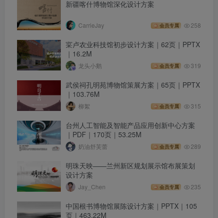
新疆喀什博物馆深化设计方案
CarrieJay
258
会员专属
寀卢农业科技馆初步设计方案｜62页｜PPTX
｜16.2M
龙头小鹅
319
会员专属
武侯祠孔明苑博物馆策展方案｜65页｜PPTX
｜103.76M
柳絮
315
会员专属
台州人工智能及智能产品应用创新中心方案
｜PDF｜170页｜53.25M
奶油舒芙蕾
289
会员专属
明珠天映——兰州新区规划展示馆布展策划
设计方案
Jay_Chen
235
会员专属
中国根书博物馆展陈设计方案｜PPTX｜105
页｜463.22M