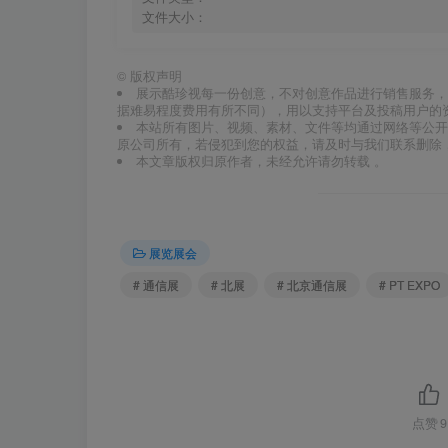
文件大小：
©
版权声明
展示酷珍视每一份创意，不对创意作品进行销售服务，
据难易程度费用有所不同），用以支持平台及投稿用户的
本站所有图片、视频、素材、文件等均通过网络等公开
原公司所有，若侵犯到您的权益，请及时与我们联系删除
本文章版权归原作者，未经允许请勿转载 。
展览展会
# 通信展
# 北展
# 北京通信展
# PT EXPO
点赞
9