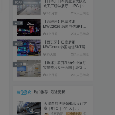
【日本】日本资生堂大阪茨
TOP5
城工厂研学展厅｜JPG｜26
张｜17.52M
3个月前
239人已阅读
【西班牙】巴塞罗那
TOP6
MWC2026 韩国电信SKT展
台｜MP4｜1080P｜
4个月前
231人已阅读
105.67M
【西班牙】巴塞罗那
TOP7
MWC2026韩国电信SKT展台
照片+视频｜JPG+MP4｜16
25天前
224人已阅读
个｜16.51M
【珠海】联邦生物企业展厅
TOP8
实景照片及平面图｜JPG｜
18张｜14.15M
3个月前
200人已阅读
猜你喜欢
热门推荐
最近更新
天津自然博物馆概念设计方
案｜81页｜PPTX｜
112.01M
搞杯奶茶
会员专属