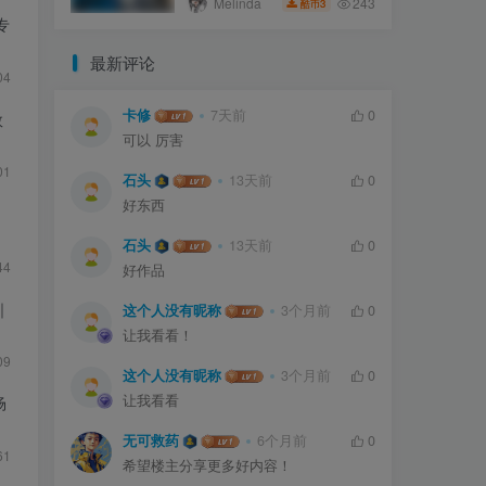
243
Melinda
3
酷币
专
最新评论
04
卡修
7天前
0
数
可以 厉害
01
石头
13天前
0
好东西
石头
13天前
0
44
好作品
｜
这个人没有昵称
3个月前
0
让我看看！
09
这个人没有昵称
3个月前
0
让我看看
场
无可救药
6个月前
0
61
希望楼主分享更多好内容！