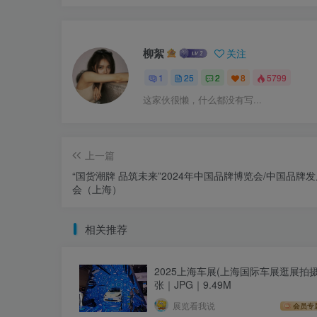
柳絮
关注
1
25
2
8
5799
这家伙很懒，什么都没有写...
上一篇
“国货潮牌 品筑未来”2024年中国品牌博览会/中国品牌
会（上海）
相关推荐
2025上海车展(上海国际车展逛展拍摄
张｜JPG｜9.49M
展览看我说
会员专