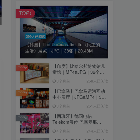
TOP1
299人已阅读
【韩国】The Democratic Life《民主的
生活》展览｜JPG｜38张｜20.48M
【印度】比哈尔邦博物馆儿
TOP2
童馆｜MP4&JPG｜32个｜
16.44M
3个月前
258人已阅读
【巴拿马】巴拿马运河互动
TOP3
中心展厅｜JPG&MP4｜39
个｜293.64M
3个月前
251人已阅读
【西班牙】德国电信
TOP4
Telekom展位 巴塞罗那
MWC2026｜MP4｜1080P
4个月前
244人已阅读
｜77.42M