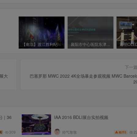
【南京】渡江胜利纪念馆
襄阳市中心医院东津院区综合楼精装修室内设计方案
下一
发展大
巴塞罗那 MWC 2022 4K全场暴走参观视频 MWC Barcel
2
)｜36
IAA 2016 BDLI展台实拍视频
2
309
帅气墩墩
3
属
酷币