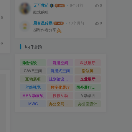
无可救药
6个月前
0
酷炫的狠
15
晨誉星传媒
10个月前
0
感谢作者分享
46
热门话题
博物馆设计方案
沉浸空间
科技展厅
CAVE空间
沉浸式空间
滑轨屏
互动展项
规划馆设计方案
企业展厅
丝路视觉
数字化展厅
国外展厅案例
MR互动展项
投影互动
互动桌面
MWC
办公空间设计
办公室设计