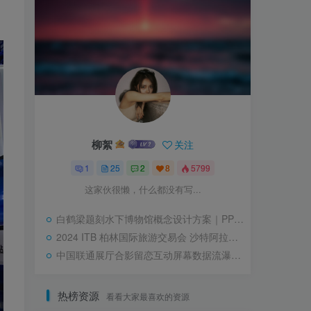
柳絮
关注
1
25
2
8
5799
这家伙很懒，什么都没有写...
白鹤梁题刻水下博物馆概念设计方案｜PPTX｜47页｜143.06M
2024 ITB 柏林国际旅游交易会 沙特阿拉伯展区｜JPG｜19张｜16.58M
中国联通展厅合影留恋互动屏幕数据流瀑布流合影墙
热榜资源
看看大家最喜欢的资源