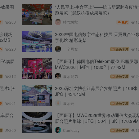
拍+效果图
“人民至上·生命至上”——抗击新冠肺炎疫情
题展览（武汉抗疫成果展览）
203
1
帅气墩墩
费
免费
览会现场
2023中国电信数字生态科技展 天翼展产业
92MB
字化馆 精彩花絮
220
一个网友
1
5
会员专属
林IFA临展
【西班牙】德国电信Telekom展位 巴塞罗那
MWC2026｜MP4｜1080P｜77.42M
212
展示兄弟
2
属
会员专属
+照片5张
2025深圳文博会江苏展台实拍照片｜106张
JPG｜434.45M
561
展示云
3
5
会员专属
汽车展台
【西班牙】MWC2026世界移动通信大会现
展台照片集锦｜JPG｜50个｜3K｜170.99M
260
CarrieJay
1
属
会员专属