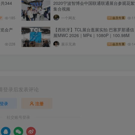
共344
2020宁波智博会中国联通联通展台参观花絮
集合视频
185
一个网友
1
7
会员专属
博览会产
【西班牙】TCL展台逛展实拍 巴塞罗那通信
展MWC 2026｜MP4｜1080P｜100.98M
228
展示兄弟
1
会员专属
请登录后发表评论
登录
注册
社交账号登录