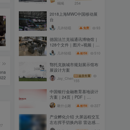
喝喝
254
2018上海MWC中国移动展
台
93
几许轻唱
免费
德国法兰克福通讯博物馆｜
透明OLED屏幕 氛围画面展示
腾讯深圳滨海展厅 Tencent Experience Centre
场馆中庭吊挂LED+环幕LED灯光沉浸氛围表演
128个文件｜图片+视频｜
780.92M
510
几许轻唱
8
酷币
篇
鄂托克旗城市规划展示馆布
展设计方案
ona
会员专属
022
Jay_Chen
155
中国银行金融教育基地设计
方案｜24页｜PDF｜
35.46M
227
啾什么啾
6
酷币
产业孵化介绍 大屏远程交互
左右挥手切换内容 雷达感应
27
隔空互动