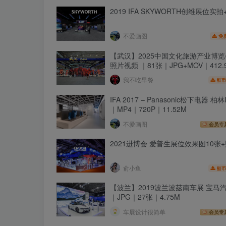
2019 IFA SKYWORTH创维展位实
不爱画图
免
【武汉】2025中国文化旅游产业博
照片视频 ｜81张｜JPG+MOV｜412.
我不吃早餐
酷币
IFA 2017 – Panasonic松下电器 柏
｜MP4｜720P｜11.52M
不爱画图
会员专
2021进博会 爱普生展位效果图10张
俞小鱼
酷币
【波兰】2019波兰波茲南车展 宝马
｜JPG｜27张｜4.75M
车展设计很简单
会员专