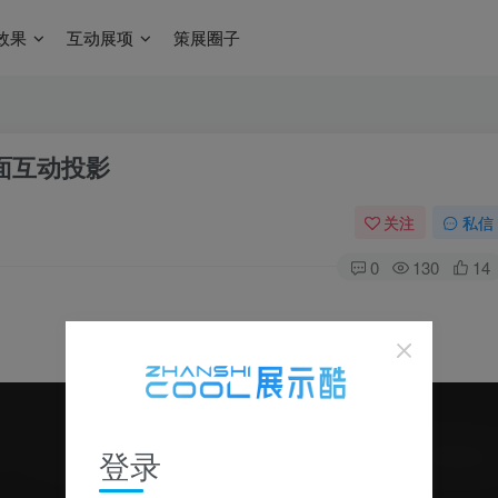
效果
互动展项
策展圈子
面互动投影
关注
私信
0
130
14
登录