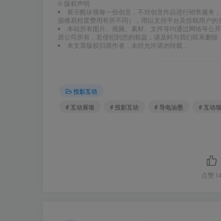
©
版权声明
展示酷珍视每一份创意，不对创意作品进行销售服务，
据难易程度费用有所不同），用以支持平台及投稿用户的
本站所有图片、视频、素材、文件等均通过网络等公开
原公司所有，若侵犯到您的权益，请及时与我们联系删除
本文章版权归原作者，未经允许请勿转载 。
投影互动
# 互动展项
# 投影互动
# 导电油墨
# 互动
点赞
1