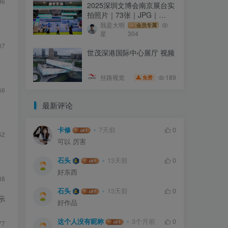
96
2025深圳文博会南京展台实
拍照片｜73张｜JPG｜
591.04M
我是大明
会员专属
星
304
07
世茂深港国际中心展厅 视频
189
丝路视觉
免费
66
最新评论
卡修
7天前
0
52
可以 厉害
石头
13天前
0
好东西
88
石头
13天前
0
示
好作品
这个人没有昵称
3个月前
0
77