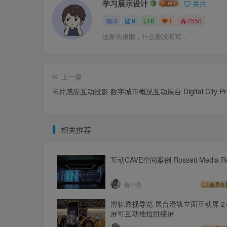
学习展示设计
关注
3
9
0
1
2550
这家伙很懒，什么都没有写...
上一篇
卡片感应互动投影 数字城市概况互动展台 Digital City Prof
相关推荐
互动CAVE空间案例 Rosseti Media R
俞小鱼
会员专
滑轨透视导览 展台滑轨立面互动屏 2
屏可互动推拉拼接屏