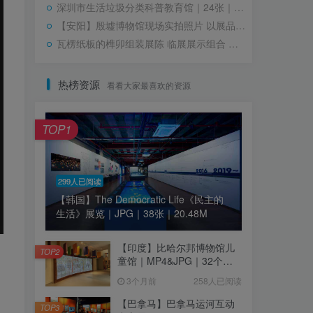
深圳市生活垃圾分类科普教育馆｜24张｜JPG&GIF｜16.63M
【安阳】殷墟博物馆现场实拍照片 以展品展墙为主｜460张｜JPG｜64.52M
瓦楞纸板的榫卯组装展陈 临展展示组合 灵活空间展示方式｜JPG+GIF｜44张｜37.54M
热榜资源
看看大家最喜欢的资源
TOP1
299人已阅读
【韩国】The Democratic Life《民主的
生活》展览｜JPG｜38张｜20.48M
【印度】比哈尔邦博物馆儿
TOP2
童馆｜MP4&JPG｜32个｜
16.44M
3个月前
258人已阅读
【巴拿马】巴拿马运河互动
TOP3