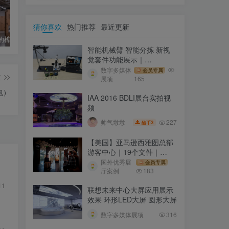
猜你喜欢
热门推荐
最近更新
瓦楞纸板的榫卯组装展陈 临展展示组合 灵活空间展示方式｜JPG+GIF｜44张｜37.54M
力德诺香港电子展 小展台设计效果图｜JPG｜7张｜4.53M
厦门象屿集团大厦导视系统设计方案｜PDF｜32页｜89.14M
智能机械臂 智能分拣 新视
觉套件功能展示｜
1280×720｜MP4｜57.06M
数字多媒体
会员专属
篇
展项
165
包）
IAA 2016 BDLI展台实拍视
频
227
帅气墩墩
3
酷币
【美国】亚马逊西雅图总部
游客中心｜19个文件｜
JPG+MP4｜48.7M
国外优秀展
会员专属
厅案例
183
11
联想未来中心大屏应用展示
效果 环形LED大屏 圆形大屏
数字多媒体展项
316