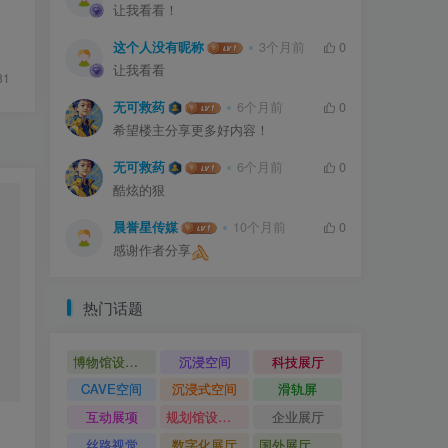
让我看看！
这个人没有昵称
3个月前
0
让我看看
81
无可救药
6个月前
0
希望楼主分享更多好内容！
无可救药
6个月前
0
酷炫的狠
晨誉星传媒
10个月前
0
感谢作者分享
热门话题
博物馆设计方案
沉浸空间
科技展厅
CAVE空间
沉浸式空间
滑轨屏
互动展项
规划馆设计方案
企业展厅
丝路视觉
数字化展厅
国外展厅案例