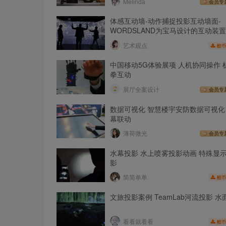
Melinda
会员专
体感互动墙-动作捕捉投影互动墙面-
WORDSLAND为宝马设计的互动装置
艺术观点
酷币
中国移动5G体验展项 人机协同操作 
拳互动
展厅全案设计
会员专
数据可视化 智慧楼宇安防数据可视化
幕联动
薄荷微光
会员专
水幕投影 水上喷雾投影动画 特殊显
影
简简单单
酷币
文旅投影案例 TeamLab河流投影 
看看就看看
酷币