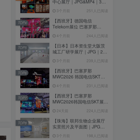
中心展厅｜JPG&MP4｜39
个｜293.64M
3个月前
251人已阅读
【西班牙】德国电信
TOP4
Telekom展位 巴塞罗那
MWC2026｜MP4｜1080P
4个月前
244人已阅读
｜77.42M
【日本】日本资生堂大阪茨
TOP5
城工厂研学展厅｜JPG｜26
张｜17.52M
3个月前
239人已阅读
【西班牙】巴塞罗那
TOP6
MWC2026 韩国电信SKT展
台｜MP4｜1080P｜
4个月前
231人已阅读
105.67M
【西班牙】巴塞罗那
TOP7
MWC2026韩国电信SKT展台
照片+视频｜JPG+MP4｜16
24天前
224人已阅读
个｜16.51M
【珠海】联邦生物企业展厅
TOP8
实景照片及平面图｜JPG｜
18张｜14.15M
3个月前
198人已阅读