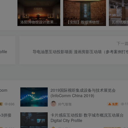
洛阳博物馆设计效果图｜JPG｜147张｜381.23M
【安阳】殷墟博物馆现场实拍照片 以展品展墙为主｜460张｜JPG｜64.52M
下一
ile
导电油墨互动投影墙面 漫画剪影互动墙（参考案例打
oom
2019国际视听集成设备与技术展览会
(InfoComm China 2019)
1
696
帅气墩墩
免费
属
×3拼接
卡片感应互动投影 数字城市概况互动展台
Digital City Profile