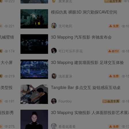
223
展来展去
属
会员专属
模拟仿真 裸眼3D 洞穴勘探CAVE空间
221
1
无可救药
4
免费
机械臂猜
3D Mapping 汽车投影 奔驰发布会
1
174
可口可乐不开花
2
属
酷币
 大小屏
3D Mapping 建筑墙面投影 足球交互体验
1
219
浅若夏沫
免费
属
示类型投
Tangible Bar 多点交互 旋钮感应互动桌
191
Fourdou
1
5
会员专属
水面投影秀
3D Mapping 实物投影 人体面部投影艺术展
275
1
看看就看看
3
免费