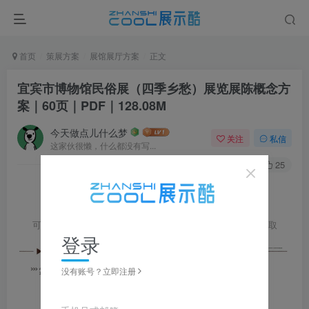
首页
策展方案
展馆展厅方案
正文
宜宾市博物馆民俗展（四季乡愁）展览展陈概念方
案｜60页｜PDF｜128.08M
今天做点儿什么梦
关注
私信
这家伙很懒，什么都没有写...
0
318
25
可点击
查看完整图片并左右滑动浏览，更多资料在下载区获取
登录
没有账号？立即注册