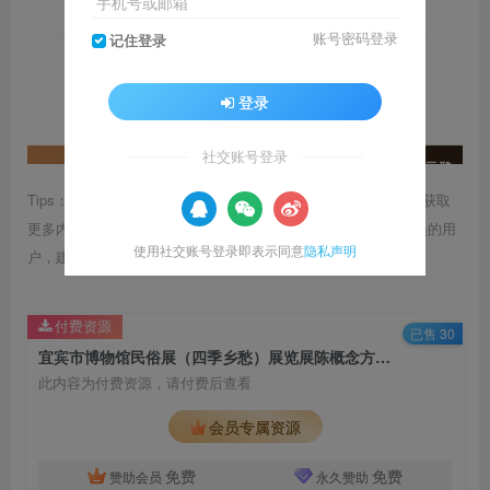
手机号或邮箱
账号密码登录
记住登录
登录
社交账号登录
Tips：1.内容图片或视频可能会有压缩，若文章提供下载服务，获取
更多内容（无展示酷水印）可在下方下载； 2.没有百度网盘会员的用
使用社交账号登录即表示同意
隐私声明
户，建议用123云盘可获得更快的下载速度。
付费资源
已售 30
宜宾市博物馆民俗展（四季乡愁）展览展陈概念方案｜60页｜PDF｜128.08M
此内容为付费资源，请付费后查看
会员专属资源
免费
免费
赞助会员
永久赞助