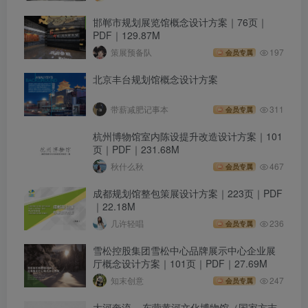
邯郸市规划展览馆概念设计方案｜76页｜
PDF｜129.87M
策展预备队
197
会员专属
北京丰台规划馆概念设计方案
带薪减肥记事本
311
会员专属
杭州博物馆室内陈设提升改造设计方案｜101
页｜PDF｜231.68M
秋什么秋
467
会员专属
成都规划馆整包策展设计方案｜223页｜PDF
｜22.18M
几许轻唱
236
会员专属
雪松控股集团雪松中心品牌展示中心企业展
厅概念设计方案｜101页｜PDF｜27.69M
知末创意
247
会员专属
大河奔流 – 东营黄河文化博物馆（国家方志