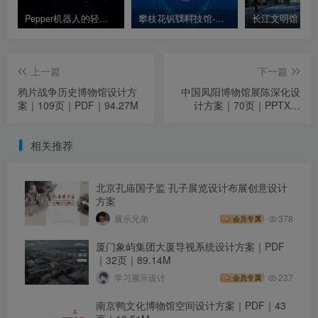
Pepper机器人的轻乐团音乐表演秀 TeamLab沉浸式表演
攀枝花钒钛科技馆-现代综合型科技馆 布展策划设计方案｜67页｜PDF｜45.49M
上一篇
下一篇
鸦片战争历史博物馆设计方
中国凤阳博物馆展陈深化设
案｜109页｜PDF｜94.27M
计方案｜70页｜PPTX｜
61.9M
相关推荐
北京孔庙国子监 孔子展览设计布展创意设计
方案
展示兄弟
378
会员专属
厦门象屿集团大厦导视系统设计方案｜PDF
｜32页｜89.14M
学习展示设计
237
会员专属
南京鸭文化博物馆空间设计方案｜PDF｜43