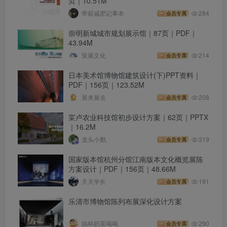
页｜10.51M
带薪减肥记事本
284
会员专属
崇明新城城市规划展示馆｜87页｜PDF｜
43.94M
策展文化
214
会员专属
日本美术馆博物馆建筑设计(下)PPT资料｜
PDF｜156页｜123.52M
展来展去
208
会员专属
寀卢农业科技馆初步设计方案｜62页｜PPTX
｜16.2M
龙头小鹅
319
会员专属
国家版本馆杭州分馆江南版本文化概览展陈
方案设计｜PDF｜156页｜48.66M
天天学长
191
会员专属
乐清市博物馆陈列布展深化设计方案
搞杯奶茶喝喝
290
会员专属