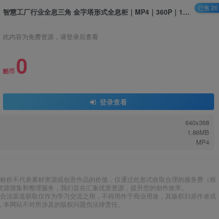
已售 20
智慧工厂行业全息三角 金字塔形式全息柜｜MP4｜360P｜1.86M
此内容为免费资源，请登录后查看
0
酷币
登录查看
640x368
1.86MB
MP4
标价不代表素材资源或创意作品的价值，仅通过此形式收取合理的服务费（根
资源搜集和整理服务，我们旨在汇集优质资源，提升您的创作效率。
合法渠道获取仅作为学习交流之用，不得用作于商业用途，其版权归原作者或
，本网站不对所涉及的版权问题负法律责任。