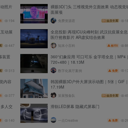
互动照片
裸眼3D门头 三维视觉外立面效果 动态视觉
面展项
194
免费资源君
1
5
会员专属
息互动展
全息投影:再现ICU尖峰时刻 武汉抗疫展全息
医疗抢救影片 AR虚实结合效果
8
447
知末小百科
5
属
酷币
幕装置
360°幻象应用 可口可乐 金字塔全息｜MP4
720×480｜18.13M
1
313
数字化展厅案例
免费
属
觉内容
韩国裸眼3D户外大屏演示动图｜5张｜GIF
17.19M
377
策展预备队
4
5
会员专属
 多人交
滑轨LED屏幕 隐藏式屏幕门
140
2
一点Creative
费
免费