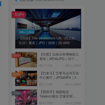
TOP1
299人已阅读
【韩国】The Democratic Life《民主的
生活》展览｜JPG｜38张｜20.48M
【印度】比哈尔邦博物馆儿
TOP2
童馆｜MP4&JPG｜32个｜
16.44M
3个月前
258人已阅读
【巴拿马】巴拿马运河互动
TOP3
中心展厅｜JPG&MP4｜39
个｜293.64M
3个月前
254人已阅读
【西班牙】德国电信
TOP4
Telekom展位 巴塞罗那
MWC2026｜MP4｜1080P
4个月前
244人已阅读
｜77.42M