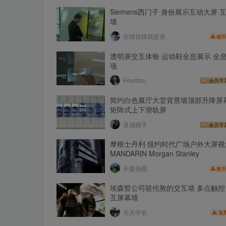
Siemens西门子 身份展示互动大屏 
墙
你猜你猜我是谁
酷币
透明屏交互体验 运动鞋全息展示 全
项
Fourdou
会员专
简约白色展厅大堂背景墙顶部升降屏
矩阵式上下滑轨屏
灵感捕手
会员专
摩根士丹利 纽约时代广场户外大屏视
MANDARIN Morgan Stanley
不爱画图
酷币
埃森哲公司驻伦敦的交互墙 多点触控
互屏幕墙
天天学长
免