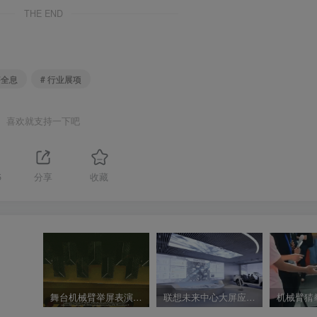
THE END
塔全息
# 行业展项
喜欢就支持一下吧
5
分享
收藏
舞台机械臂举屏表演秀 机械臂拼接屏矩阵 – 大众之夜
联想未来中心大屏应用展示效果 环形LED大屏 圆形大屏