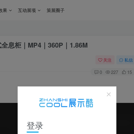
效果
互动展项
策展圈子
柜｜MP4｜360P｜1.86M
关注
私信
0
227
15
登录