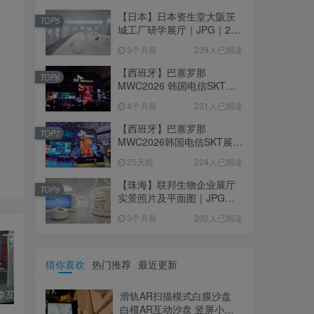
【日本】日本资生堂大阪茨
TOP5
城工厂研学展厅｜JPG｜26
张｜17.52M
3个月前
239人已阅读
【西班牙】巴塞罗那
TOP6
MWC2026 韩国电信SKT展
台｜MP4｜1080P｜
4个月前
231人已阅读
105.67M
【西班牙】巴塞罗那
TOP7
MWC2026韩国电信SKT展台
照片+视频｜JPG+MP4｜16
25天前
224人已阅读
个｜16.51M
【珠海】联邦生物企业展厅
TOP8
实景照片及平面图｜JPG｜
18张｜14.15M
3个月前
202人已阅读
猜你喜欢
热门推荐
最近更新
机械臂猜拳互动展项 AI猜拳互动 视觉识别手势感应互动体验
大疆机甲大师 AI机器人 视觉识别 AI编程互动体验展项 8个视频打包
智能机械臂绘画 国画体验展项｜640×368｜MP4｜4.34M
滑轨AR扫描模式白膜沙盘
白模AR互动沙盘 竖屏小视