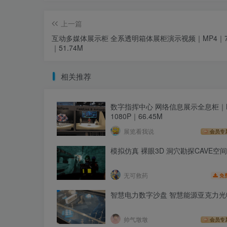
上一篇
互动多媒体展示柜 全系透明箱体展柜演示视频｜MP4｜7
｜51.74M
相关推荐
数字指挥中心 网络信息展示全息柜｜
1080P｜66.45M
展览看我说
会员专
模拟仿真 裸眼3D 洞穴勘探CAVE空间
无可救药
免
智慧电力数字沙盘 智慧能源亚克力光
帅气墩墩
会员专