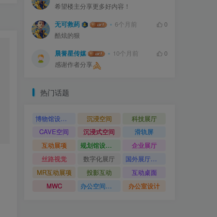
希望楼主分享更多好内容！
无可救药
6个月前
0
酷炫的狠
晨誉星传媒
10个月前
0
感谢作者分享
热门话题
博物馆设计方案
沉浸空间
科技展厅
CAVE空间
沉浸式空间
滑轨屏
互动展项
规划馆设计方案
企业展厅
丝路视觉
数字化展厅
国外展厅案例
MR互动展项
投影互动
互动桌面
MWC
办公空间设计
办公室设计