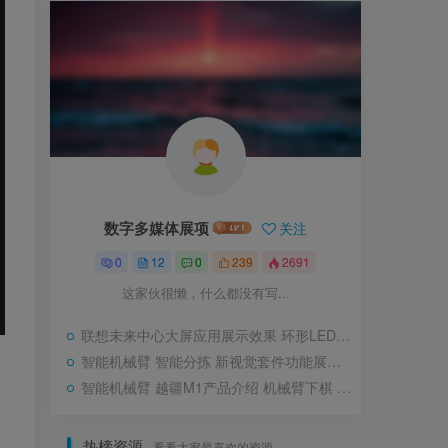
数字多媒体展项
关注
0
12
0
239
2691
这家伙很懒，什么都没有写...
联想未来中心大屏应用展示效果 环形LED大屏 圆形大屏
智能机械臂 智能分拣 新视觉套件功能展示｜1280×720｜MP4｜57.06M
智能机械臂 越疆M1产品介绍 机械臂下棋 机械臂分拣展项｜1920×920｜MP4｜129.06M
热榜资源
看看大家最喜欢的资源