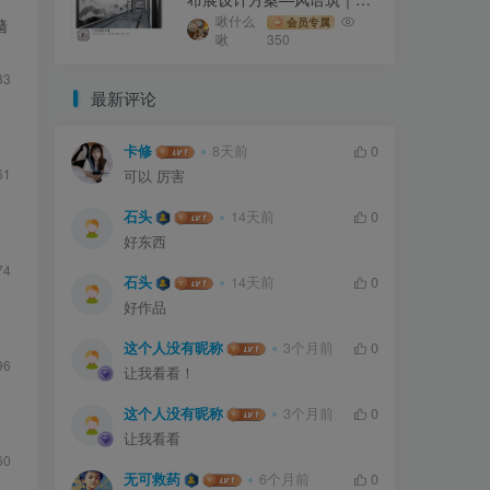
页｜PDF｜219.9M
啾什么
会员专属
墙
啾
350
83
最新评论
卡修
8天前
0
61
可以 厉害
｜
石头
14天前
0
好东西
74
石头
14天前
0
好作品
｜
这个人没有昵称
3个月前
0
96
让我看看！
这个人没有昵称
3个月前
0
让我看看
60
无可救药
6个月前
0