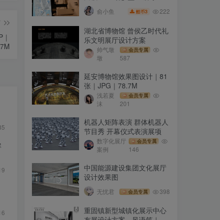
频
222
俞小鱼
3
酷币
篇
湖北省博物馆 曾侯乙时代礼
P｜
乐文明展厅设计方案
77M
帅气墩
会员专属
墩
587
延安博物馆效果图设计｜81
张｜JPG｜78.7M
浅若夏
会员专属
沫
201
机器人矩阵表演 群体机器人
85
节目秀 开幕仪式表演展项
数字化展厅
会员专属
屏
案例
146
中国能源建设集团文化展厅
19
设计效果图
无忧君
398
会员专属
重固镇新型城镇化展示中心
16
布展设计方案—风语筑｜63