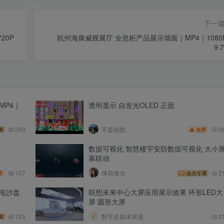
下一
20P
杭州海康威视展厅 全息柜产品展示墙面｜MP4｜1080
9.
MP4｜
透明显示 自发光OLED 正面
3
260
不爱画图
免费
属
数据可视化 智慧楼宇安防数据可视化 大小
幕联动
107
薄荷微光
2
费
会员专属
电沙盘
联想未来中心大屏应用展示效果 环形LED大
屏 圆形大屏
125
数字多媒体展项
3
属