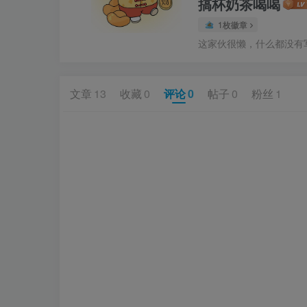
搞杯奶茶喝喝
1枚徽章
这家伙很懒，什么都没有写.
文章
13
收藏
0
评论
0
帖子
0
粉丝
1