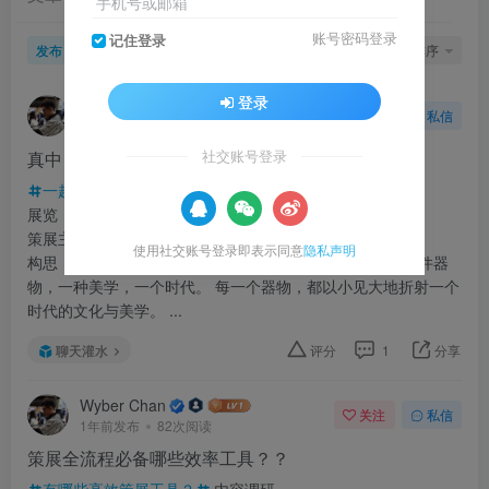
手机号或邮箱
账号密码登录
记住登录
发布
排序
12
登录
Wyber Chan
关注
私信
1年前更新
95次阅读
真中！！给河南策了个cave沉浸式影像展～
社交账号登录
一起云逛展
地点：北京无相艺术空间
展览：河南文旅 “行走河南，读懂中国 ” 沉浸式体验馆
策展主题：河南万象，豫都观器
使用社交账号登录即表示同意
隐私声明
构思： 以器物的文化美学视角翻开河南这本厚重的书： 一件器
物，一种美学，一个时代。 每一个器物，都以小见大地折射一个
时代的文化与美学。 ...
聊天灌水
评分
1
分享
Wyber Chan
关注
私信
1年前发布
82次阅读
策展全流程必备哪些效率工具？？
有哪些高效策展工具？
内容调研