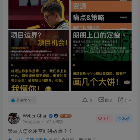
+6
交流学习
3
回复
分享
Wyber Chan
关注
私信
2年前发布
108次阅读
策展人怎么用空间讲故事？！
一起学习策展吧
展览只会挂画、摆展品？