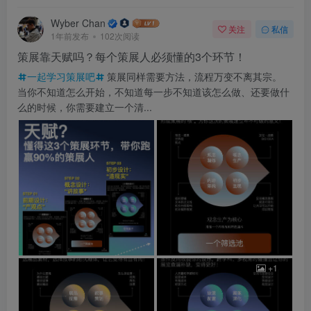
Wyber Chan
关注
私信
1年前发布
102次阅读
策展靠天赋吗？每个策展人必须懂的3个环节！
一起学习策展吧
策展同样需要方法，流程万变不离其宗。
当你不知道怎么开始，不知道每一步不知道该怎么做、还要做什
么的时候，你需要建立一个清...
+1