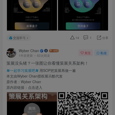
交流学习
14
1
分享
Wyber Chan
关注
私信
1年前更新
82次阅读
策展没头绪？一张图让你看懂策展关系架构！
一起学习策展吧
用SOP把策展再做一遍
本文由Wyber Chan授权展示酷代发
原作者：Wyber Chan
原内容链接：点击进入