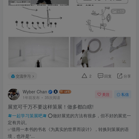
+13
交流学习
2
回复
分享
Wyber Chan
关注
私信
1年前发布
35次阅读
展览可千万不要这样策展！做多都白瞎!
一起学习策展吧
⭕️做好展览的方法有很多，但不好的展览一
定有共识。
✅借用一本书的书名《为真实的世界而设计》，转换到策展的语
境，也许是“...