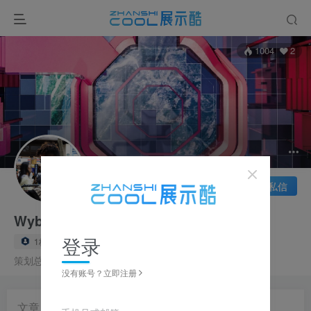
1004
2
关注
私信
Wyber Chan
登录
1枚徽章
策展人 Wyber Chan
策划总监/ 策展人 ｜ 深耕空间体验&叙事空间研究
没有账号？立即注册
文章
0
收藏
0
评论
0
帖子
12
粉丝
2