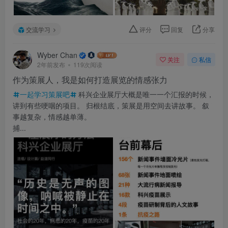
交流学习
评分
回复
分享
Wyber Chan
关注
私信
2年前发布
119次阅读
作为策展人，我是如何打造展览的情感张力
一起学习策展吧
科兴企业展厅大概是唯一一个汇报的时候，
讲到有些哽咽的项目。 归根结底，策展是用空间去讲故事。 叙
事越复杂，情感越单薄。
捕...