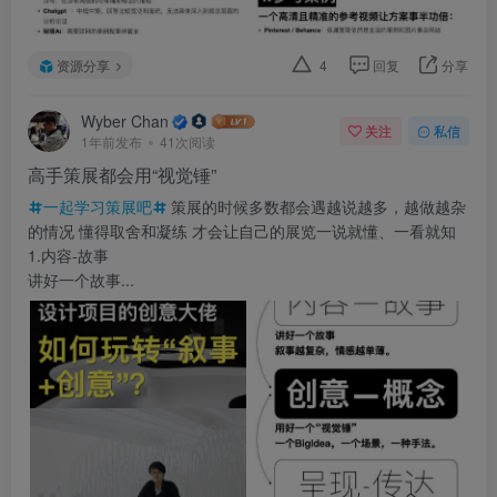
资源分享
4
回复
分享
Wyber Chan
关注
私信
1年前发布
41次阅读
高手策展都会用“视觉锤”
一起学习策展吧
策展的时候多数都会遇越说越多，越做越杂
的情况 懂得取舍和凝练 才会让自己的展览一说就懂、一看就知
1.内容-故事
讲好一个故事...