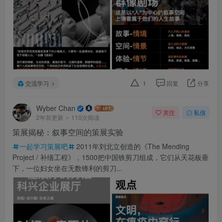
交流学习
1
回复
分享
Wyber Chan
关注
私信
2年前更新
110次阅读
策展揭秘：叙事空间的策展实验
一起学习策展吧
2011年刘北立创造的《The Mending
Project / 补缮工程》，1500把中国铁剪刀组成，它们从天花板垂
下，一位妇女坐在无数锋利的剪刀...