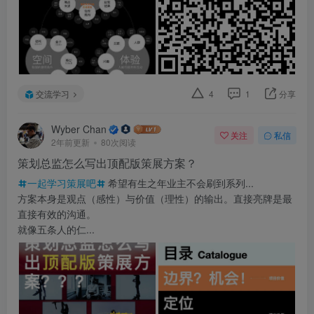
交流学习
4
1
分享
Wyber Chan
关注
私信
2年前更新
80次阅读
策划总监怎么写出顶配版策展方案？
一起学习策展吧
希望有生之年业主不会刷到系列...
方案本身是观点（感性）与价值（理性）的输出。直接亮牌是最
直接有效的沟通。
就像五条人的仁...