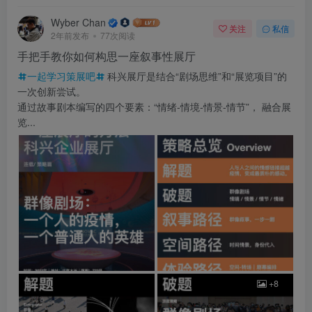
Wyber Chan
关注
私信
2年前发布
77次阅读
手把手教你如何构思一座叙事性展厅
一起学习策展吧
科兴展厅是结合“剧场思维”和“展览项目”的
一次创新尝试。
通过故事剧本编写的四个要素：“情绪-情境-情景-情节”， 融合展
览...
+8