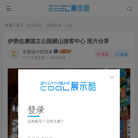
圈子首页
交流讨论
资源分享
正文
伊势志摩国立公园横山游客中心 照片分享
车展设计很简单
关注
私信
10个月前更新
49次阅读
登录
没有账号？立即注册