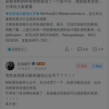
刷着资料的时候突然发现了一个新平台，感觉挺有意思，
分享给大家看看
优质项目案例分享
WeHow设计网www.wehow.cn，定位有点
像展览展示行业里的谷德网
主要收集和展示全球各地的展览、展示、沉浸式体验空间案例。
我翻了翻，上面已经有一些挺硬核的国际设计团队授权案例，比
如Mutabor、ATELIER BRÜCKNER、Radugadesign、MOC
DESIGN、某集体ART+TEC...
交流学习
1
回复
分享
灵感捕手
关注
私信
1年前发布
42次阅读
突然发现展示酷有微信公众号了？？！！
刚刚看到推荐公众号，关注试用了一下，给展示酷发信息，会自
动搜索筛选项目资源。
不用专门登录网站搜索了，直接微信里面就可以搜想要的资源。
！！！！
真方便！