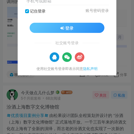
手机号或邮箱
调用的昂贵成本往往让人望...
账号密码登录
记住登录
登录
社交账号登录
使用社交账号登录即表示同意
隐私声明
聊天灌水
3
回复
分享
今天做点儿什么梦
关注
私信
5个月前发布
68次阅读
汾酒上海数字文化博物馆
优质项目案例分享
由松果设计团队全程策划并设计的 “汾酒
（上海）数字文化博物馆” 正式落地开放。一千三百年来的诗酒文
化在上海有了全新的演绎，而古老的汾酒文化也实现了一次新的