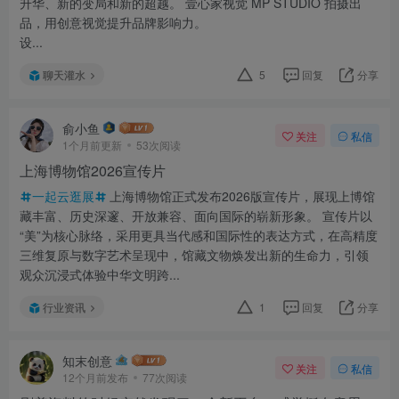
升华、新的变局和新的超越。 壹心家视觉 MP STUDIO 拍摄出
品，用创意视觉提升品牌影响力。
设...
聊天灌水
5
回复
分享
俞小鱼
关注
私信
1个月前更新
53次阅读
上海博物馆2026宣传片
一起云逛展
上海博物馆正式发布2026版宣传片，展现上博馆
藏丰富、历史深邃、开放兼容、面向国际的崭新形象。 宣传片以
“美”为核心脉络，采用更具当代感和国际性的表达方式，在高精度
三维复原与数字艺术呈现中，馆藏文物焕发出新的生命力，引领
观众沉浸式体验中华文明跨...
行业资讯
1
回复
分享
知末创意
关注
私信
12个月前发布
77次阅读