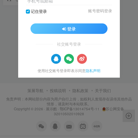
手机号或邮箱
账号密码登录
记住登录
登录
社交账号登录
使用社交账号登录即表示同意
隐私声明
策展导航
投稿说明
隐私政策
关于我们
免责声明：本网站部分内容为用户自行上传，如权利人发现存在误传其他作品
情形，请及时与本站联系。
Copyright © 2026 ·
展示酷
·
鄂ICP备13014754号-11
·
苏公网安备
32010502010928