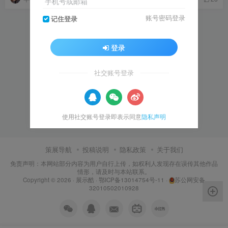
手机号或邮箱
账号密码登录
记住登录
登录
社交账号登录
使用社交账号登录即表示同意
隐私声明
策展导航
投稿说明
隐私政策
关于我们
免责声明：本网站部分内容为用户自行上传，如权利人发现存在误传其他作品
情形，请及时与本站联系。
Copyright © 2026 ·
展示酷
·
鄂ICP备13014754号-11
·
苏公网安备
32010502010928