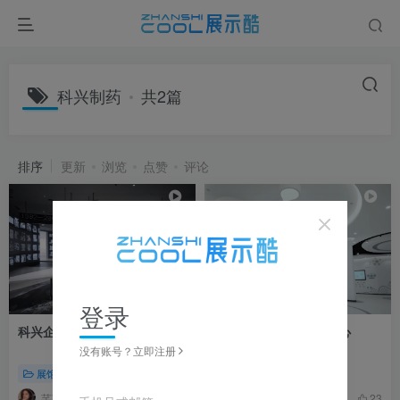
科兴制药
共2篇
排序
更新
浏览
点赞
评论
登录
科兴企业展厅 实拍视频
科兴制药多媒体展示中心
没有账号？立即注册
展馆展厅
展馆展厅
芊芊若影
我是大明星
20
23