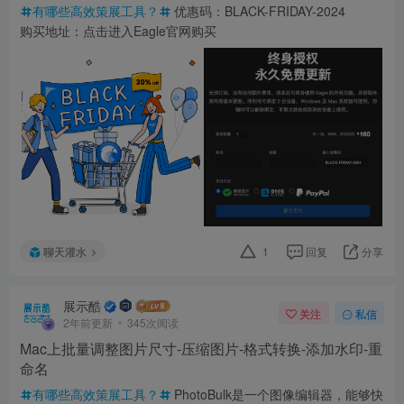
有哪些高效策展工具？
优惠码：BLACK-FRIDAY-2024
购买地址：点击进入Eagle官网购买
聊天灌水
1
回复
分享
展示酷
关注
私信
2年前更新
345次阅读
Mac上批量调整图片尺寸-压缩图片-格式转换-添加水印-重
命名
有哪些高效策展工具？
PhotoBulk是一个图像编辑器，能够快