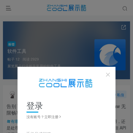
标签
软件工具
帖子 12
阅读 2929
展览展示行业相关常用的软件工具
晴天
关注
私信
3个月前发布
72次阅读
登录
告别 Token 焦虑！讯飞星火“无忧版”，配置 OpenClaw 无
限畅享
没有账号？立即注册
有哪些高效策展工具？
在 2026 年，无论是打造 AI 应用，还
是处理复杂的项目方案，AI 已经成为了我们的“数字脊梁”。但 API