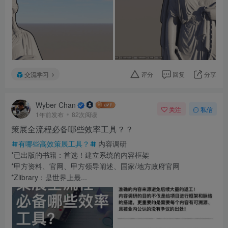
交流学习
评分
回复
分享
Wyber Chan
关注
私信
1年前发布
82次阅读
策展全流程必备哪些效率工具？？
有哪些高效策展工具？
内容调研
*已出版的书籍：首选！建立系统的内容框架
*甲方资料、官网、甲方领导阐述、国家/地方政府官网
*Zlibrary：是世界上最...