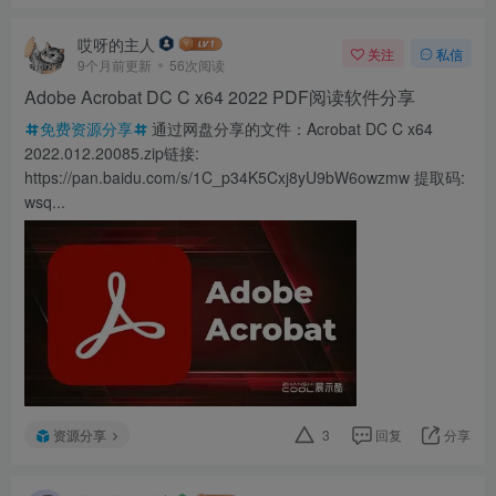
哎呀的主人
关注
私信
9个月前更新
56次阅读
Adobe Acrobat DC C x64 2022 PDF阅读软件分享
免费资源分享
通过网盘分享的文件：Acrobat DC C x64
2022.012.20085.zip链接:
https://pan.baidu.com/s/1C_p34K5Cxj8yU9bW6owzmw 提取码:
wsq...
资源分享
3
回复
分享