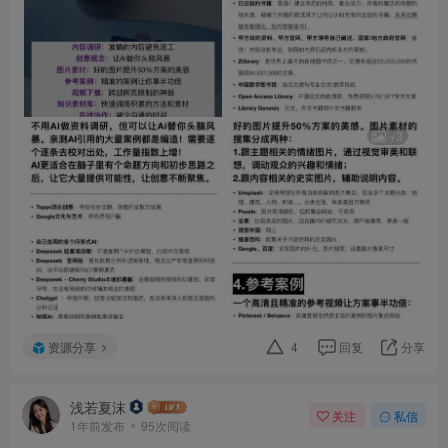
+3
资源分享
4
回复
分享
浅若夏沫
关注
私信
1年前发布
95次阅读