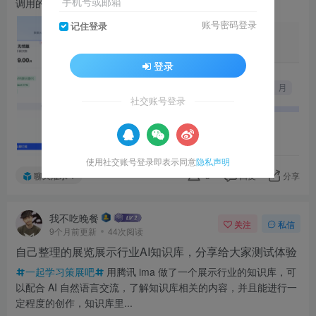
手机号或邮箱
调用的昂贵成本往往让人望...
账号密码登录
记住登录
登录
社交账号登录
使用社交账号登录即表示同意
隐私声明
聊天灌水
3
回复
分享
我不吃晚餐
关注
私信
9个月前更新
44次阅读
自己整理的展览展示行业AI知识库，分享给大家测试体验
一起学习策展吧
用腾讯 ima 做了一个展示行业的知识库，可
以配合 AI 自然语言交流，了解知识库相关的内容，并且能进行一
定程度的创作，知识库里...