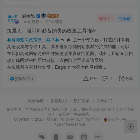
展示酷
关注
私信
1年前更新
108次阅读
策展人、设计师必备的灵感收集工具推荐
有哪些高效策展工具？
Eagle 是一个专为设计打造的计算机
灵感收集与存储工具。具备批量存储网站素材的扩展功能，可以
在我们浏览网站时截图并完整收集喜欢的页面。此外，Eagle 会自
动存储网站中的原始链接，方便随时再次造访网站。
在实现所有素材收集后，Eagle 作为强大的灵感收...
交流学习
评分
2
分享
策展导航
投稿说明
隐私政策
关于我们
免责声明：本网站部分内容为用户自行上传，如权利人发现存在误传其他作品
情形，请及时与本站联系。
Copyright © 2026 ·
展示酷
·
鄂ICP备13014754号-11
·
苏公网安备
32010502010928