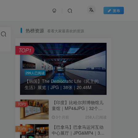
发布
热榜资源
看看大家最喜欢的资源
TOP1
299人已阅读
【韩国】The Democratic Life《民主的
生活》展览｜JPG｜38张｜20.48M
【印度】比哈尔邦博物馆儿
TOP2
童馆｜MP4&JPG｜32个｜
16.44M
3个月前
258人已阅读
【巴拿马】巴拿马运河互动
TOP3
中心展厅｜JPG&MP4｜39