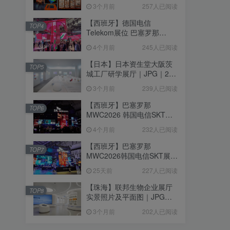
个｜293.64M
3个月前
257人已阅读
【西班牙】德国电信
TOP4
Telekom展位 巴塞罗那
MWC2026｜MP4｜1080P
4个月前
245人已阅读
｜77.42M
【日本】日本资生堂大阪茨
TOP5
城工厂研学展厅｜JPG｜26
张｜17.52M
3个月前
239人已阅读
【西班牙】巴塞罗那
TOP6
MWC2026 韩国电信SKT展
台｜MP4｜1080P｜
4个月前
232人已阅读
105.67M
【西班牙】巴塞罗那
TOP7
MWC2026韩国电信SKT展台
照片+视频｜JPG+MP4｜16
25天前
227人已阅读
个｜16.51M
【珠海】联邦生物企业展厅
TOP8
实景照片及平面图｜JPG｜
18张｜14.15M
3个月前
202人已阅读