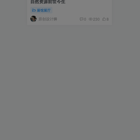
自然资源前世今生
展馆展厅
原创设计狮
0
230
8