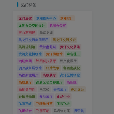
热门标签
龙门展馆
龙湖指挥中心
龙湖展厅
龙湖办公空间设计
龙湖办公室
齐白石画展
鼎盛龙湖
黑龙江交通集团展厅
黑龙江交通投资
黑河规划馆
黄陂盘龙城
黄河文化展馆
黄河文化博物馆
黄河博物馆
麻省理工
鸿瑞集团
鸿图科技展厅
鸭文化展厅
鸦片战争展示馆
鸦片战争
鲁西南战役
高铁新城展厅
高铁展厅
高淳区博物馆
高校展厅
高新区动力谷展厅
高新区
高度参与性
马岩松
香港展厅
香水展台
香槟博物馆
食品展厅
食品企业
飞跃三峡
飞猪旅行节
飞来飞去
飞屏组合
飞屏互动
风语筑方案
风语筑