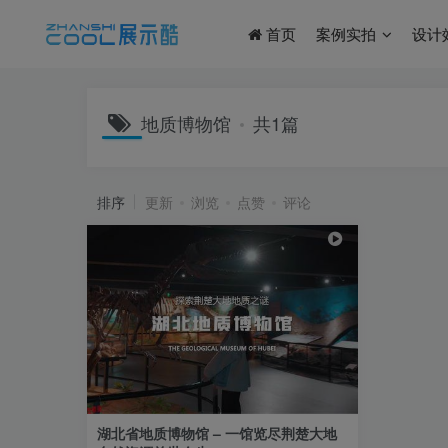
首页
案例实拍
设计
地质博物馆
共1篇
排序
更新
浏览
点赞
评论
湖北省地质博物馆 – 一馆览尽荆楚大地