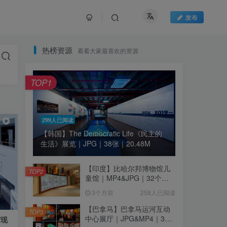
发布
热榜资源
看看大家最喜欢的资源
TOP1
299人已阅读
【韩国】The Democratic Life《民主的
生活》展览｜JPG｜38张｜20.48M
【印度】比哈尔邦博物馆儿
TOP2
童馆｜MP4&JPG｜32个｜
16.44M
3个月前
258人已阅读
【巴拿马】巴拿马运河互动
TOP3
中心展厅｜JPG&MP4｜39
馆现