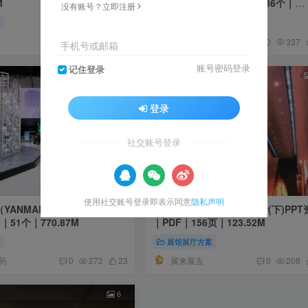
M
场视频照片｜JPG+MP4｜36个｜
没有账号？立即注册
53.24M
厅
展馆展厅
Melinda
0
206
13
0
337
手机号或邮箱
账号密码登录
记住登录
8
登录
社交账号登录
使用社交账号登录即表示同意
隐私声明
YANMAR）博物馆｜
日本美术馆博物馆建筑设计(下)PPT
4｜51个｜770.87M
｜PDF｜156页｜123.52M
厅
展馆展厅方案
药
展来展去
0
272
23
0
208
6