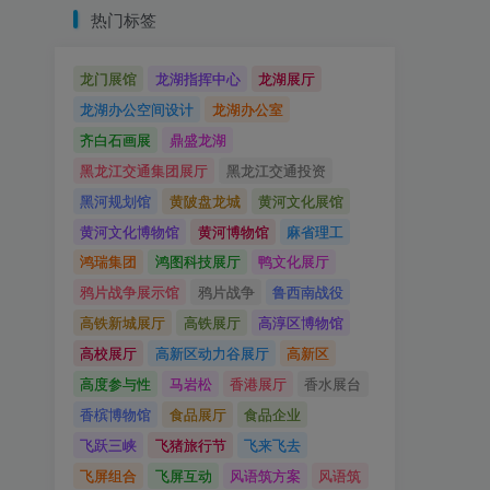
热门标签
龙门展馆
龙湖指挥中心
龙湖展厅
龙湖办公空间设计
龙湖办公室
齐白石画展
鼎盛龙湖
黑龙江交通集团展厅
黑龙江交通投资
黑河规划馆
黄陂盘龙城
黄河文化展馆
黄河文化博物馆
黄河博物馆
麻省理工
鸿瑞集团
鸿图科技展厅
鸭文化展厅
鸦片战争展示馆
鸦片战争
鲁西南战役
高铁新城展厅
高铁展厅
高淳区博物馆
高校展厅
高新区动力谷展厅
高新区
高度参与性
马岩松
香港展厅
香水展台
香槟博物馆
食品展厅
食品企业
飞跃三峡
飞猪旅行节
飞来飞去
飞屏组合
飞屏互动
风语筑方案
风语筑