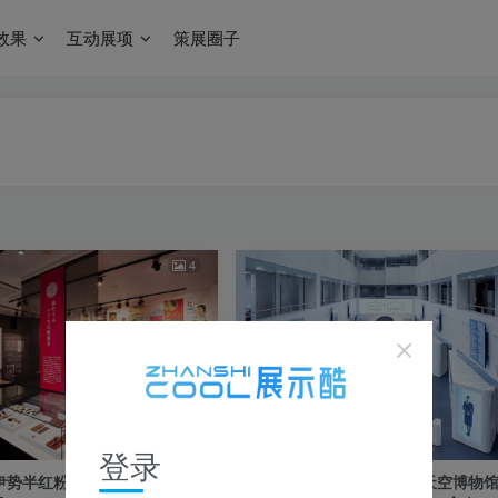
效果
互动展项
策展圈子
4
登录
势半红粉博物馆｜JPG｜17
【日本】日本航空 (JAL) 天空博物