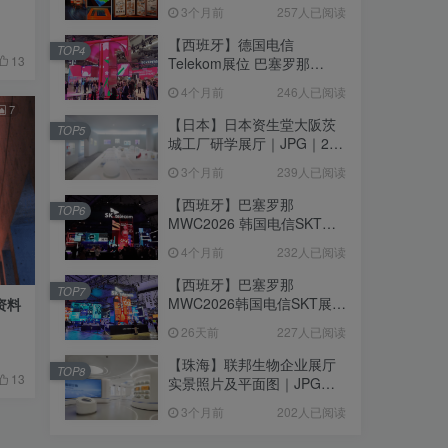
个｜293.64M
3个月前
257人已阅读
【西班牙】德国电信
TOP4
13
Telekom展位 巴塞罗那
MWC2026｜MP4｜1080P
4个月前
246人已阅读
｜77.42M
7
【日本】日本资生堂大阪茨
TOP5
城工厂研学展厅｜JPG｜26
张｜17.52M
3个月前
239人已阅读
【西班牙】巴塞罗那
TOP6
MWC2026 韩国电信SKT展
台｜MP4｜1080P｜
4个月前
232人已阅读
105.67M
【西班牙】巴塞罗那
TOP7
MWC2026韩国电信SKT展台
资料
照片+视频｜JPG+MP4｜16
26天前
227人已阅读
个｜16.51M
【珠海】联邦生物企业展厅
TOP8
13
实景照片及平面图｜JPG｜
18张｜14.15M
3个月前
202人已阅读