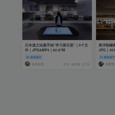
日本道之站嘉手纳“学习展示室”｜6个文
東洋制罐
件｜JPG&MP4｜62.87M
JPG｜40
展馆展厅
展馆展
知末创意
免费资
0
258
19