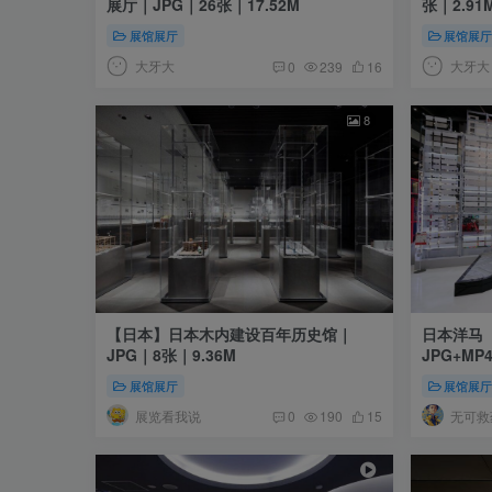
展厅｜JPG｜26张｜17.52M
张｜2.91
展馆展厅
展馆展
大牙大
大牙大
0
239
16
8
【日本】日本木内建设百年历史馆｜
日本洋马（
JPG｜8张｜9.36M
JPG+MP
展馆展厅
展馆展
展览看我说
无可救
0
190
15