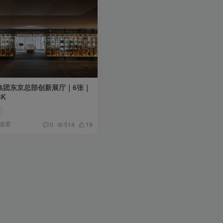
集团东京总部创新展厅｜6张｜
3K
厅
源君
0
514
19