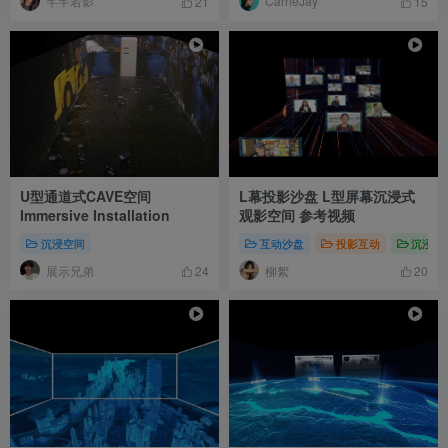
芊芊若影
CarrieJay
21
15
U型通道式CAVE空间
L幕投影沙盘 L型屏幕沉浸式
Immersive Installation
观影空间 参考视频
沉浸空间
互动沙盘
投影互动
沉浸空
展示兄弟
柳絮
24
20