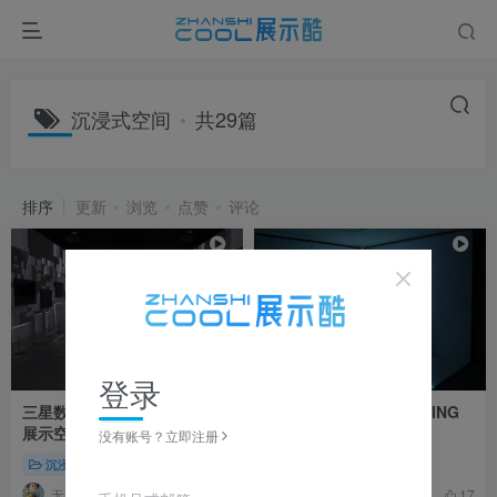
沉浸式空间
共29篇
排序
更新
浏览
点赞
评论
登录
三星数字画廊 沉浸式电视产品
华为智慧家庭 3D MAPPING
展示空间
沉浸式场景体验
没有账号？立即注册
沉浸空间
投影互动
沉浸空间
无可救药
简简单单
18
17