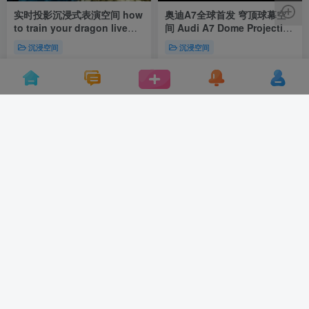
实时投影沉浸式表演空间 how
奥迪A7全球首发 穹顶球幕空
to train your dragon live
间 Audi A7 Dome Projection
projections
World Premiere
沉浸空间
沉浸空间
带薪减肥记事本
天天学长
11
24
《Hello Ouchhh：AI数据艺
Deep Space 深空 – 镜面结合
术展》 2022最受瞩目的沉浸
沉浸式投影空间
式艺术大展
沉浸空间
互动装置
投影互动
沉浸空
展示酷
千核GeeksArt
5
7