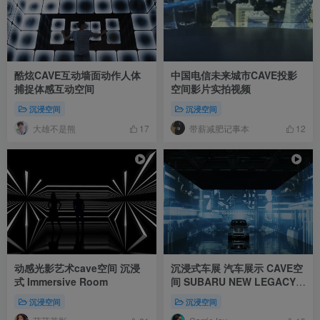
酷炫CAVE互动墙面动作人体
中国电信未来城市CAVE投影
捕捉体感互动空间
空间影片实拍视频
沉浸空间
沉浸空间
大雄不是熊
带薪减肥记事本
17
12
动感光影艺术cave空间 沉浸
沉浸式车展 汽车展示 CAVE空
式 Immersive Room
间 SUBARU NEW LEGACY
Projection Installation
沉浸空间
沉浸空间