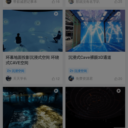
带薪减肥记事本
那就没有名字叭
16
25
环幕地面投影沉浸式空间 环绕
沉浸式Cave裸眼3D通道
式CAVE空间
沉浸空间
沉浸空间
天天学长
免费资源君
12
20