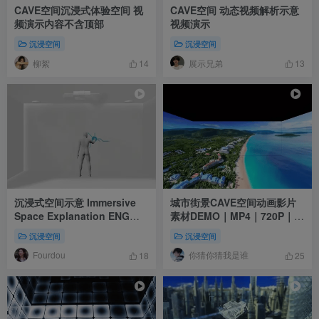
CAVE空间沉浸式体验空间 视
CAVE空间 动态视频解析示意
频演示内容不含顶部
视频演示
沉浸空间
沉浸空间
柳絮
展示兄弟
14
13
沉浸式空间示意 Immersive
城市街景CAVE空间动画影片
Space Explanation ENG
素材DEMO｜MP4｜720P｜
Secta Immersive
19.54M
沉浸空间
沉浸空间
Fourdou
你猜你猜我是谁
18
25