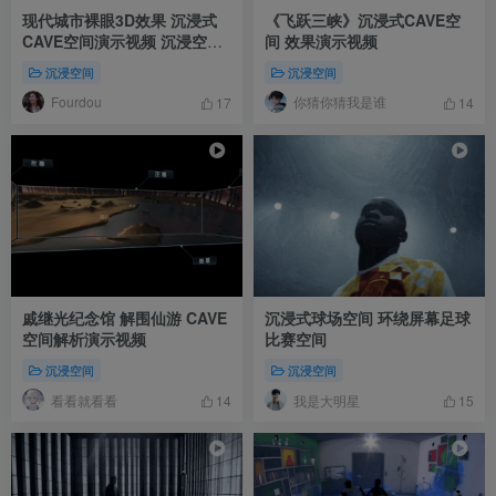
现代城市裸眼3D效果 沉浸式
《飞跃三峡》沉浸式CAVE空
CAVE空间演示视频 沉浸空间
间 效果演示视频
参考视频
沉浸空间
沉浸空间
Fourdou
你猜你猜我是谁
17
14
戚继光纪念馆 解围仙游 CAVE
沉浸式球场空间 环绕屏幕足球
空间解析演示视频
比赛空间
沉浸空间
沉浸空间
看看就看看
我是大明星
14
15