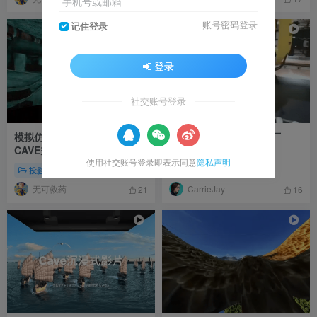
手机号或邮箱
账号密码登录
记住登录
登录
社交账号登录
模拟仿真 裸眼3D 洞穴勘探
智能制造 沉浸式智慧工厂
CAVE空间
CAVE空间
使用社交账号登录即表示同意
隐私声明
投影互动
显示形式
沉浸空间
显示形式
沉浸空间
无可救药
CarrieJay
21
16