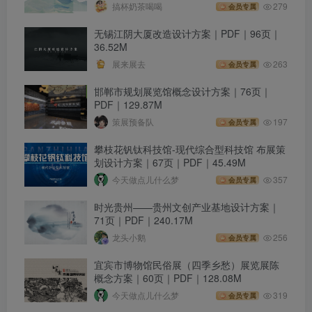
搞杯奶茶喝喝
279
会员专属
无锡江阴大厦改造设计方案｜PDF｜96页｜
36.52M
展来展去
263
会员专属
邯郸市规划展览馆概念设计方案｜76页｜
PDF｜129.87M
策展预备队
197
会员专属
攀枝花钒钛科技馆-现代综合型科技馆 布展策
划设计方案｜67页｜PDF｜45.49M
今天做点儿什么梦
357
会员专属
时光贵州——贵州文创产业基地设计方案｜
71页｜PDF｜240.17M
龙头小鹅
256
会员专属
宜宾市博物馆民俗展（四季乡愁）展览展陈
概念方案｜60页｜PDF｜128.08M
今天做点儿什么梦
319
会员专属