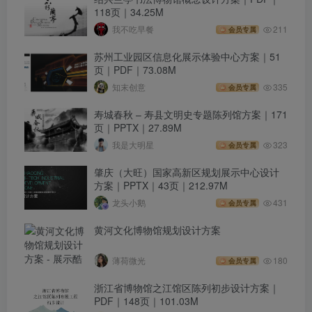
118页｜34.25M
我不吃早餐
211
会员专属
苏州工业园区信息化展示体验中心方案｜51
页｜PDF｜73.08M
知末创意
335
会员专属
寿城春秋 – 寿县文明史专题陈列馆方案｜171
页｜PPTX｜27.89M
我是大明星
323
会员专属
肇庆（大旺）国家高新区规划展示中心设计
方案｜PPTX｜43页｜212.97M
龙头小鹅
431
会员专属
黄河文化博物馆规划设计方案
薄荷微光
180
会员专属
浙江省博物馆之江馆区陈列初步设计方案｜
PDF｜148页｜101.03M