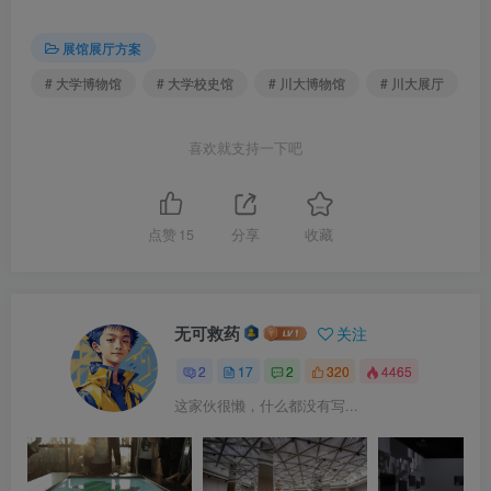
展馆展厅方案
# 大学博物馆
# 大学校史馆
# 川大博物馆
# 川大展厅
喜欢就支持一下吧
点赞
15
分享
收藏
无可救药
关注
2
17
2
320
4465
这家伙很懒，什么都没有写...