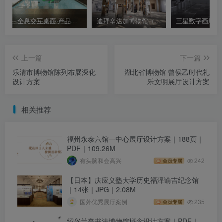
全息交互桌面 产品动态展示 透明显示 被动补光屏
迪拜辛达加博物馆（Al Shindagha Museum）
上一篇
下一篇
乐清市博物馆陈列布展深化
湖北省博物馆 曾侯乙时代礼
设计方案
乐文明展厅设计方案
相关推荐
福州永泰六馆一中心展厅设计方案｜188页｜
PDF｜109.26M
有头脑和会高兴
242
会员专属
【日本】庆应义塾大学历史福泽谕吉纪念馆
｜14张｜JPG｜2.08M
国外优秀展厅案例
235
会员专属
绍兴兰亭书法博物馆概念设计方案｜PDF｜