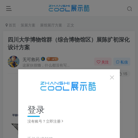
首页
策展方案
展馆展厅方案
正文
四川大学博物馆群（综合博物馆区）展陈扩初深化
设计方案
无可救药
关注
私信
这家伙很懒，什么都没有写...
0
214
15
图片可
点击
放大，左右滑动浏览，更多资料在下载区获取
登录
没有账号？立即注册