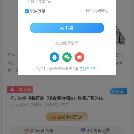
手机号或邮箱
账号密码登录
记住登录
登录
社交账号登录
Tips：1.内容图片或视频可能会有压缩，若文章提供下载服务，获取
更多内容（无展示酷水印）可在下方下载； 2.没有百度网盘会员的用
使用社交账号登录即表示同意
隐私声明
户，建议用123云盘可获得更快的下载速度。
付费资源
已售 20
四川大学博物馆群（综合博物馆区）展陈扩初深化设计方案
此内容为付费资源，请付费后查看
会员专属资源
免费
免费
赞助会员
永久赞助