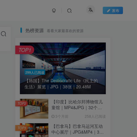
发布
热榜资源
看看大家最喜欢的资源
TOP1
299人已阅读
【韩国】The Democratic Life《民主的
生活》展览｜JPG｜38张｜20.48M
【印度】比哈尔邦博物馆儿
TOP2
童馆｜MP4&JPG｜32个｜
16.44M
3个月前
258人已阅读
【巴拿马】巴拿马运河互动
TOP3
中心展厅｜JPG&MP4｜39