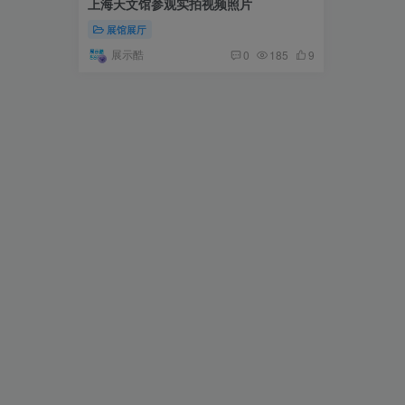
上海天文馆参观实拍视频照片
展馆展厅
展示酷
0
185
9