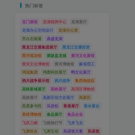
热门标签
龙门展馆
龙湖指挥中心
龙湖展厅
龙湖办公空间设计
龙湖办公室
齐白石画展
鼎盛龙湖
黑龙江交通集团展厅
黑龙江交通投资
黑河规划馆
黄陂盘龙城
黄河文化展馆
黄河文化博物馆
黄河博物馆
麻省理工
鸿瑞集团
鸿图科技展厅
鸭文化展厅
鸦片战争展示馆
鸦片战争
鲁西南战役
高铁新城展厅
高铁展厅
高淳区博物馆
高校展厅
高新区动力谷展厅
高新区
高度参与性
马岩松
香港展厅
香水展台
香槟博物馆
食品展厅
食品企业
飞跃三峡
飞猪旅行节
飞来飞去
飞屏组合
飞屏互动
风语筑方案
风语筑