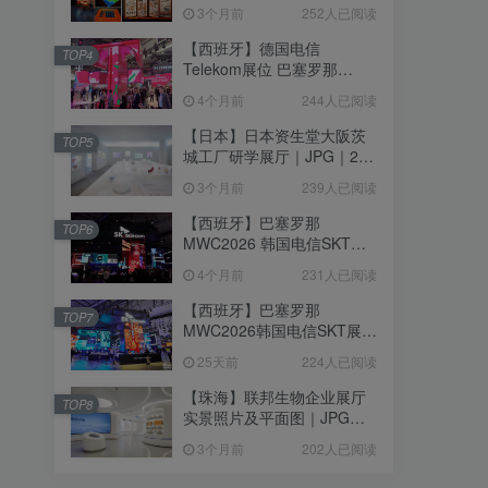
个｜293.64M
3个月前
252人已阅读
【西班牙】德国电信
TOP4
Telekom展位 巴塞罗那
MWC2026｜MP4｜1080P
4个月前
244人已阅读
｜77.42M
【日本】日本资生堂大阪茨
TOP5
城工厂研学展厅｜JPG｜26
张｜17.52M
3个月前
239人已阅读
【西班牙】巴塞罗那
TOP6
MWC2026 韩国电信SKT展
台｜MP4｜1080P｜
4个月前
231人已阅读
105.67M
【西班牙】巴塞罗那
TOP7
MWC2026韩国电信SKT展台
照片+视频｜JPG+MP4｜16
25天前
224人已阅读
个｜16.51M
【珠海】联邦生物企业展厅
TOP8
实景照片及平面图｜JPG｜
18张｜14.15M
3个月前
202人已阅读