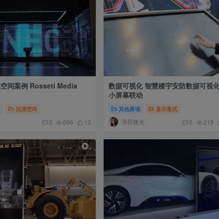
空间案例 Rosseti Media
数据可视化 智慧楼宇安防数据可视化
小屏幕联动
置
沉浸空间
其他展项
显示形式
薄荷微光
0
696
13
0
219