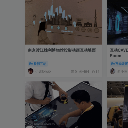
南京渡江胜利博物馆投影动画互动墙面
互动CAVE
Room
投影互动
互动装
小诺lonuo
俞小鱼
0
494
14