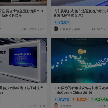
览 展台滑轨立面互动屏 2×3
汽车展示形式 跑车透视互动介绍方式
互动推拉拼接屏
轨透视屏导览 参考2
阵
轨道矩阵
a
带薪减肥记事本
0
223
21
0
207
6
G通信技术体验馆（电子科技应
2019国际视听集成设备与技术展览
心）
(InfoComm China 2019)
厅
互动装置
投影互动
机器人机
帅气墩墩
0
101
9
0
111