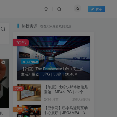
发布
热榜资源
看看大家最喜欢的资源
TOP1
299人已阅读
【韩国】The Democratic Life《民主的
生活》展览｜JPG｜38张｜20.48M
【印度】比哈尔邦博物馆儿
TOP2
童馆｜MP4&JPG｜32个｜
16.44M
3个月前
258人已阅读
【巴拿马】巴拿马运河互动
TOP3
中心展厅｜JPG&MP4｜39
机