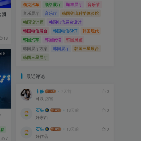
领克汽车
顺络展厅
顺丰展厅
音乐节
音乐展厅
音乐厅
韩国釜山科学体验馆
 滑
韩国设计师
韩国电信展台设计
韩国电信展台
韩国电信SKT
韩国现代
18
韩国汽车
韩国展馆
韩国展览
韩国展厅方案
韩国展厅
韩国三星展台
9
韩国三星展厅
最近评论
卡修
7天前
0
可以 厉害
石头
13天前
0
会
好东西
石头
13天前
0
械臂
好作品
7