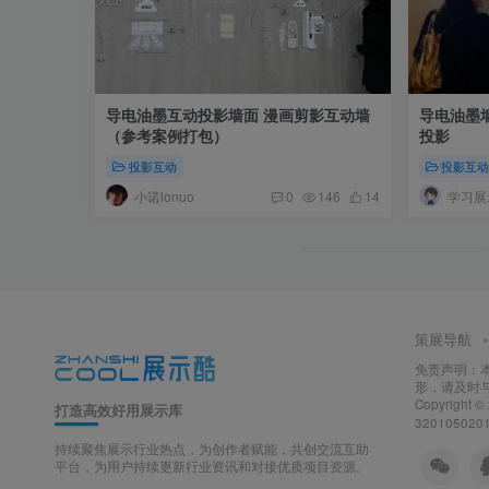
导电油墨互动投影墙面 漫画剪影互动墙
导电油墨
（参考案例打包）
投影
投影互动
投影互
小诺lonuo
学习展
0
146
14
策展导航
免责声明：
形，请及时
Copyright ©
打造高效好用展示库
320105020
持续聚焦展示行业热点，为创作者赋能，共创交流互助
平台，为用户持续更新行业资讯和对接优质项目资源。