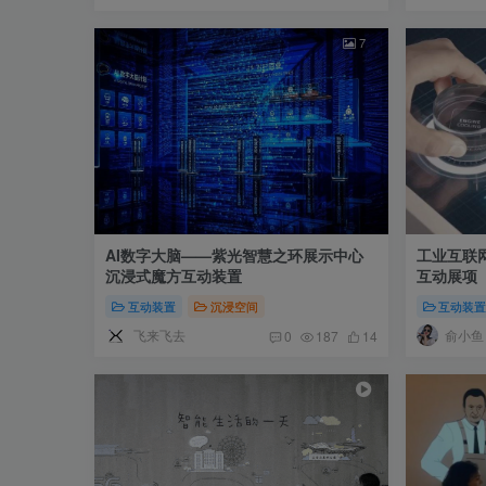
7
AI数字大脑——紫光智慧之环展示中心
工业互联
沉浸式魔方互动装置
互动展项
互动装置
沉浸空间
互动装
飞来飞去
俞小鱼
0
187
14