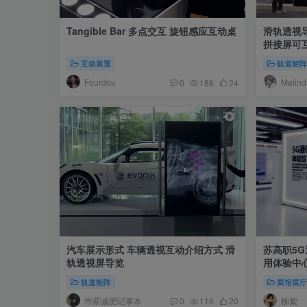
Tangible Bar 多点交互 旋钮感应互动桌
滑轨透视导
拼接屏可
互动装置
轨道矩
Fourdou
Melind
0
188
24
汽车展示形式 车辆透视互动介绍方式 滑
苏高职5
轨透视屏导览
用体验中
轨道矩阵
展馆展
带薪减肥记事本
柳絮
0
116
20