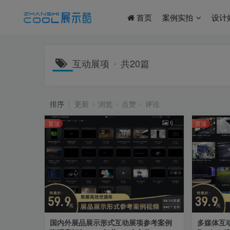
首页
案例实拍
设计
互动展项
共20篇
排序
更新
浏览
点赞
评论
6
置顶
置顶
国内外展品展示形式互动展项参考案例
多媒体互