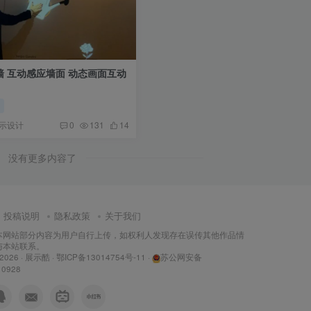
墙 互动感应墙面 动态画面互动
动
示设计
0
131
14
没有更多内容了
投稿说明
隐私政策
关于我们
本网站部分内容为用户自行上传，如权利人发现存在误传其他作品情
与本站联系。
 2026 ·
展示酷
·
鄂ICP备13014754号-11
·
苏公网安备
10928