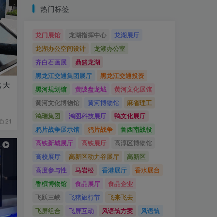
热门标签
龙门展馆
龙湖指挥中心
龙湖展厅
龙湖办公空间设计
龙湖办公室
齐白石画展
鼎盛龙湖
黑龙江交通集团展厅
黑龙江交通投资
 大
黑河规划馆
黄陂盘龙城
黄河文化展馆
黄河文化博物馆
黄河博物馆
麻省理工
鸿瑞集团
鸿图科技展厅
鸭文化展厅
21
鸦片战争展示馆
鸦片战争
鲁西南战役
高铁新城展厅
高铁展厅
高淳区博物馆
高校展厅
高新区动力谷展厅
高新区
高度参与性
马岩松
香港展厅
香水展台
香槟博物馆
食品展厅
食品企业
飞跃三峡
飞猪旅行节
飞来飞去
飞屏组合
飞屏互动
风语筑方案
风语筑