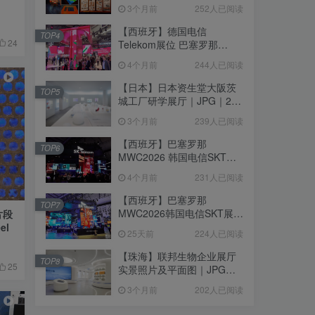
个｜293.64M
3个月前
252人已阅读
【西班牙】德国电信
TOP4
24
Telekom展位 巴塞罗那
MWC2026｜MP4｜1080P
4个月前
244人已阅读
｜77.42M
【日本】日本资生堂大阪茨
TOP5
城工厂研学展厅｜JPG｜26
张｜17.52M
3个月前
239人已阅读
【西班牙】巴塞罗那
TOP6
MWC2026 韩国电信SKT展
台｜MP4｜1080P｜
4个月前
231人已阅读
105.67M
【西班牙】巴塞罗那
TOP7
MWC2026韩国电信SKT展台
片段
照片+视频｜JPG+MP4｜16
el
25天前
224人已阅读
个｜16.51M
【珠海】联邦生物企业展厅
TOP8
25
实景照片及平面图｜JPG｜
18张｜14.15M
3个月前
202人已阅读