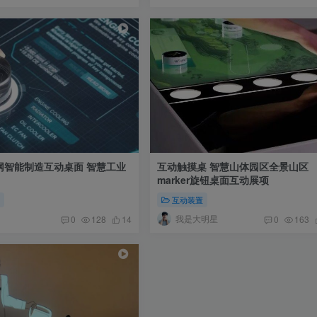
网智能制造互动桌面 智慧工业
互动触摸桌 智慧山体园区全景山区
marker旋钮桌面互动展项
置
互动装置
我是大明星
0
128
14
0
163