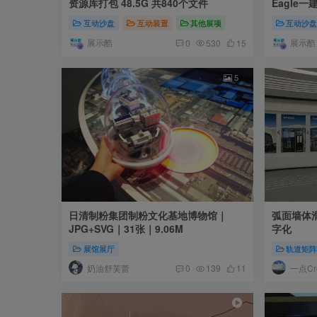
资源库打包 48.5G 共840个文件
Eagle一
互动沙盘
互动装置
其他展项
互动沙
展示酷
展示酷
0
530
15
5
日清制粉集团制粉文化基地博物馆｜
弧面墙体
JPG+SVG｜31张｜9.06M
字化
展馆展厅
轨道矩
奶油舒芙蕾
一点Cre
0
139
11