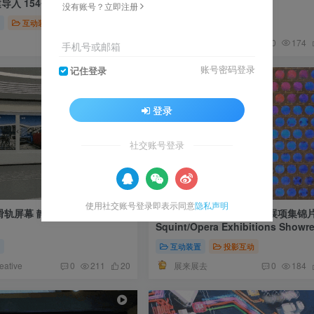
建导入 154个文件共 4.45G
械臂猜拳互动
没有账号？立即注册
盘
互动装置
其他展项
机器人机械臂
展厅全案设计
0
485
12
0
174
手机号或邮箱
账号密码登录
记住登录
登录
社交账号登录
使用社交账号登录即表示同意
隐私声明
滑轨屏幕 静态墙面通过滑轨数
Squint/Opera数字化互动展项集锦
Squint/Opera Exhibitions Showre
阵
互动装置
投影互动
ative
展来展去
0
211
20
0
184