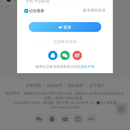
手机号或邮箱
账号密码登录
记住登录
登录
社交账号登录
使用社交账号登录即表示同意
隐私声明
策展导航
投稿说明
隐私政策
关于我们
免责声明：本网站部分内容为用户自行上传，如权利人发现存在误传其他作品
情形，请及时与本站联系。
Copyright © 2026 ·
展示酷
·
鄂ICP备13014754号-11
·
苏公网安备
32010502010928