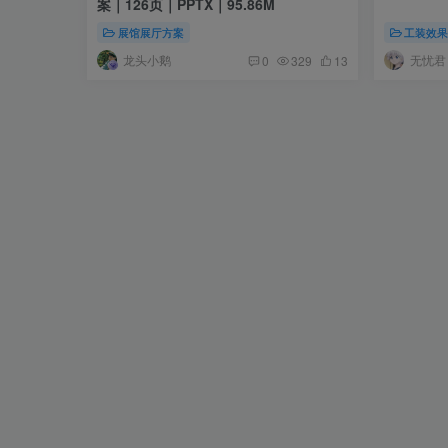
案｜126页｜PPTX｜95.86M
展馆展厅方案
工装效
龙头小鹅
无忧君
0
329
13