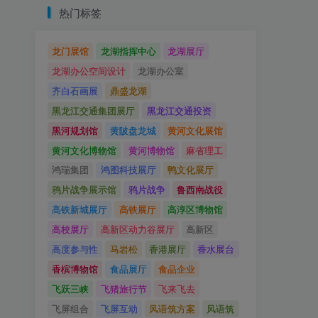
热门标签
龙门展馆
龙湖指挥中心
龙湖展厅
龙湖办公空间设计
龙湖办公室
齐白石画展
鼎盛龙湖
黑龙江交通集团展厅
黑龙江交通投资
黑河规划馆
黄陂盘龙城
黄河文化展馆
黄河文化博物馆
黄河博物馆
麻省理工
鸿瑞集团
鸿图科技展厅
鸭文化展厅
鸦片战争展示馆
鸦片战争
鲁西南战役
高铁新城展厅
高铁展厅
高淳区博物馆
高校展厅
高新区动力谷展厅
高新区
高度参与性
马岩松
香港展厅
香水展台
香槟博物馆
食品展厅
食品企业
飞跃三峡
飞猪旅行节
飞来飞去
飞屏组合
飞屏互动
风语筑方案
风语筑