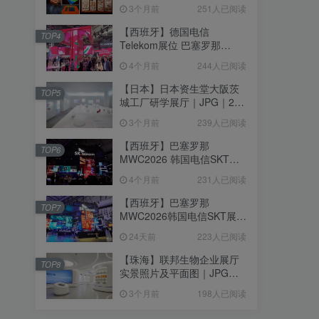
个｜293.64M
3个月前
251人已阅读
【西班牙】德国电信
TOP4
Telekom展位 巴塞罗那
MWC2026｜MP4｜1080P
4个月前
244人已阅读
｜77.42M
【日本】日本资生堂大阪茨
TOP5
城工厂研学展厅｜JPG｜26
张｜17.52M
3个月前
239人已阅读
【西班牙】巴塞罗那
TOP6
MWC2026 韩国电信SKT展
台｜MP4｜1080P｜
4个月前
231人已阅读
105.67M
【西班牙】巴塞罗那
TOP7
MWC2026韩国电信SKT展台
照片+视频｜JPG+MP4｜16
24天前
223人已阅读
个｜16.51M
【珠海】联邦生物企业展厅
TOP8
实景照片及平面图｜JPG｜
18张｜14.15M
3个月前
198人已阅读