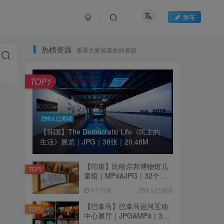
发布
热榜资源
看看大家最喜欢的资源
TOP1
299人已阅读
【韩国】The Democratic Life《民主的
生活》展览｜JPG｜38张｜20.48M
【印度】比哈尔邦博物馆儿
TOP2
童馆｜MP4&JPG｜32个｜
16.44M
3个月前
258人已阅读
【巴拿马】巴拿马运河互动
TOP3
中心展厅｜JPG&MP4｜39