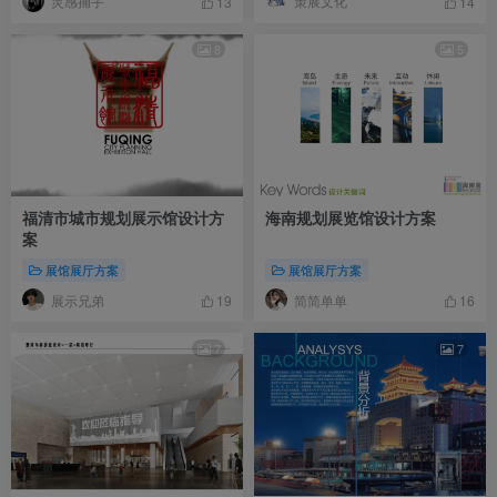
灵感捕手
策展文化
13
14
8
5
福清市城市规划展示馆设计方
海南规划展览馆设计方案
案
展馆展厅方案
展馆展厅方案
展示兄弟
简简单单
19
16
7
7