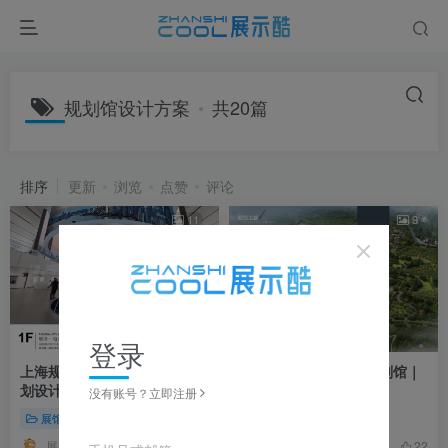
规划馆设计方案
共20篇
排序
更新
浏览
点赞
评论
11
9
登录
上海规划馆城市规划展览馆规
四川省遂宁市蓬溪县规划馆｜
划设计方案｜PDF｜219页｜
PDF｜110页｜60.08M
没有账号？立即注册
161.87M
展馆展厅方案
展馆展厅方案
展来展去
策展预备队
12
22