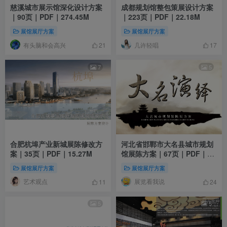
慈溪城市展示馆深化设计方案
成都规划馆整包策展设计方案
｜90页｜PDF｜274.45M
｜223页｜PDF｜22.18M
展馆展厅方案
展馆展厅方案
有头脑和会高兴
几许轻唱
21
17
7
5
合肥杭埠产业新城展陈修改方
河北省邯鄲市大名县城市规划
案｜35页｜PDF｜15.27M
馆展陈方案｜67页｜PDF｜
24.66M
展馆展厅方案
展馆展厅方案
艺术观点
展览看我说
11
24
5
5