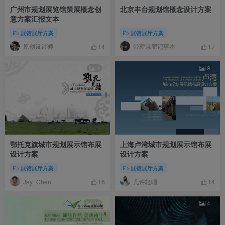
广州市规划展览馆策展概念创
北京丰台规划馆概念设计方案
意方案汇报文本
展馆展厅方案
展馆展厅方案
原创设计狮
带薪减肥记事本
14
17
9
9
鄂托克旗城市规划展示馆布展
上海卢湾城市规划展示馆布展
设计方案
设计方案
展馆展厅方案
展馆展厅方案
Jay_Chen
几许轻唱
16
14
10
4