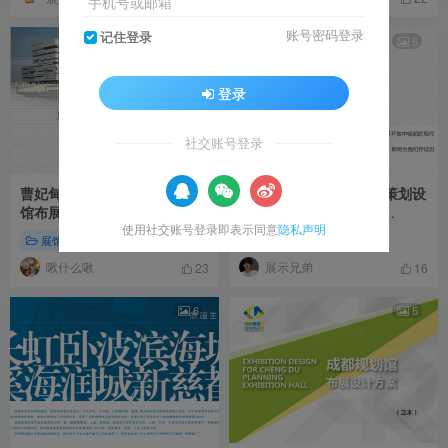
手机号或邮箱
账号密码登录
记住登录
7
5
登录
社交账号登录
曹妃甸城市规划馆与向海发展
京东明珠-三河市规划馆策划设
馆布展策划方案 ｜133页｜
计方案｜78页｜PDF｜
使用社交账号登录即表示同意
隐私声明
PDF｜82.23M
111.25M
展馆展厅方案
展馆展厅方案
啾什么啾
展示兄弟
23
16
6
5