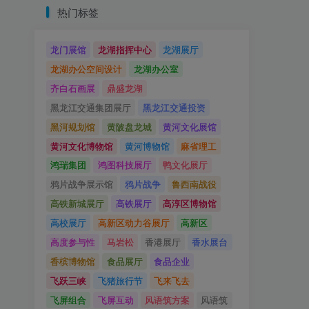
热门标签
龙门展馆
龙湖指挥中心
龙湖展厅
龙湖办公空间设计
龙湖办公室
齐白石画展
鼎盛龙湖
黑龙江交通集团展厅
黑龙江交通投资
黑河规划馆
黄陂盘龙城
黄河文化展馆
黄河文化博物馆
黄河博物馆
麻省理工
鸿瑞集团
鸿图科技展厅
鸭文化展厅
鸦片战争展示馆
鸦片战争
鲁西南战役
高铁新城展厅
高铁展厅
高淳区博物馆
高校展厅
高新区动力谷展厅
高新区
高度参与性
马岩松
香港展厅
香水展台
香槟博物馆
食品展厅
食品企业
飞跃三峡
飞猪旅行节
飞来飞去
飞屏组合
飞屏互动
风语筑方案
风语筑