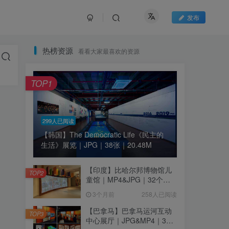
发布
热榜资源
看看大家最喜欢的资源
TOP1
299人已阅读
【韩国】The Democratic Life《民主的
生活》展览｜JPG｜38张｜20.48M
【印度】比哈尔邦博物馆儿
TOP2
童馆｜MP4&JPG｜32个｜
16.44M
3个月前
258人已阅读
【巴拿马】巴拿马运河互动
TOP3
中心展厅｜JPG&MP4｜39