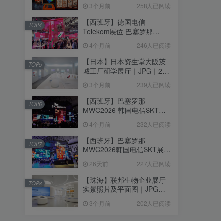
个｜293.64M
3个月前
258人已阅读
【西班牙】德国电信
TOP4
Telekom展位 巴塞罗那
MWC2026｜MP4｜1080P
4个月前
246人已阅读
｜77.42M
【日本】日本资生堂大阪茨
TOP5
城工厂研学展厅｜JPG｜26
张｜17.52M
3个月前
239人已阅读
【西班牙】巴塞罗那
TOP6
MWC2026 韩国电信SKT展
台｜MP4｜1080P｜
4个月前
232人已阅读
105.67M
【西班牙】巴塞罗那
TOP7
MWC2026韩国电信SKT展台
照片+视频｜JPG+MP4｜16
26天前
227人已阅读
个｜16.51M
【珠海】联邦生物企业展厅
TOP8
实景照片及平面图｜JPG｜
18张｜14.15M
3个月前
202人已阅读