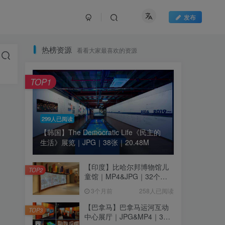
发布
热榜资源
看看大家最喜欢的资源
TOP1
299人已阅读
【韩国】The Democratic Life《民主的
生活》展览｜JPG｜38张｜20.48M
【印度】比哈尔邦博物馆儿
TOP2
童馆｜MP4&JPG｜32个｜
16.44M
3个月前
258人已阅读
【巴拿马】巴拿马运河互动
TOP3
中心展厅｜JPG&MP4｜39