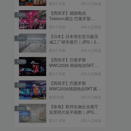
个｜293.64M
3个月前
257人已阅读
【西班牙】德国电信
TOP4
Telekom展位 巴塞罗那
MWC2026｜MP4｜1080P
4个月前
244人已阅读
｜77.42M
【日本】日本资生堂大阪茨
TOP5
城工厂研学展厅｜JPG｜26
张｜17.52M
3个月前
239人已阅读
【西班牙】巴塞罗那
TOP6
MWC2026 韩国电信SKT展
台｜MP4｜1080P｜
4个月前
231人已阅读
105.67M
【西班牙】巴塞罗那
TOP7
MWC2026韩国电信SKT展台
照片+视频｜JPG+MP4｜16
25天前
227人已阅读
个｜16.51M
【珠海】联邦生物企业展厅
TOP8
实景照片及平面图｜JPG｜
18张｜14.15M
3个月前
202人已阅读