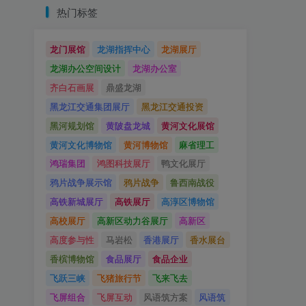
热门标签
龙门展馆
龙湖指挥中心
龙湖展厅
龙湖办公空间设计
龙湖办公室
齐白石画展
鼎盛龙湖
黑龙江交通集团展厅
黑龙江交通投资
黑河规划馆
黄陂盘龙城
黄河文化展馆
黄河文化博物馆
黄河博物馆
麻省理工
鸿瑞集团
鸿图科技展厅
鸭文化展厅
鸦片战争展示馆
鸦片战争
鲁西南战役
高铁新城展厅
高铁展厅
高淳区博物馆
高校展厅
高新区动力谷展厅
高新区
高度参与性
马岩松
香港展厅
香水展台
香槟博物馆
食品展厅
食品企业
飞跃三峡
飞猪旅行节
飞来飞去
飞屏组合
飞屏互动
风语筑方案
风语筑