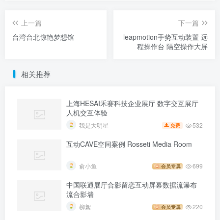
上一篇
下一篇
台湾台北惊艳梦想馆
leapmotion手势互动装置 远
程操作台 隔空操作大屏
相关推荐
上海HESAI禾赛科技企业展厅 数字交互展厅
人机交互体验
532
我是大明星
免费
互动CAVE空间案例 Rosseti Media Room
俞小鱼
699
会员专属
中国联通展厅合影留恋互动屏幕数据流瀑布
流合影墙
柳絮
220
会员专属