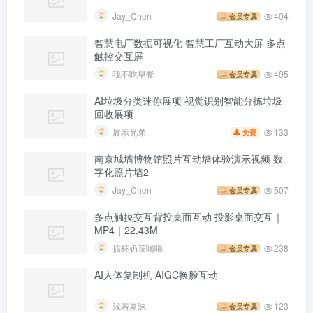
Jay_Chen
404
会员专属
智慧电厂数据可视化 智慧工厂互动大屏 多点
触控交互屏
我不吃早餐
495
会员专属
AI垃圾分类迷你展项 视觉识别智能分拣垃圾
回收展项
133
展示兄弟
免费
南京城墙博物馆照片互动墙体验演示视频 数
字化照片墙2
Jay_Chen
507
会员专属
多点触摸交互背投桌面互动 投影桌面交互｜
MP4｜22.43M
搞杯奶茶喝喝
238
会员专属
AI人体复制机 AIGC换脸互动
浅若夏沫
123
会员专属