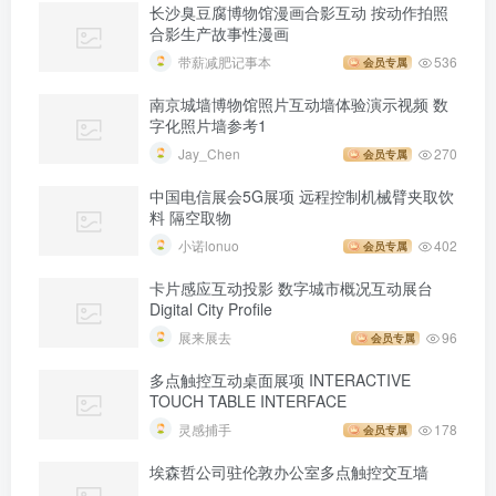
长沙臭豆腐博物馆漫画合影互动 按动作拍照
合影生产故事性漫画
带薪减肥记事本
536
会员专属
南京城墙博物馆照片互动墙体验演示视频 数
字化照片墙参考1
Jay_Chen
270
会员专属
中国电信展会5G展项 远程控制机械臂夹取饮
料 隔空取物
小诺lonuo
402
会员专属
卡片感应互动投影 数字城市概况互动展台
Digital City Profile
展来展去
96
会员专属
多点触控互动桌面展项 INTERACTIVE
TOUCH TABLE INTERFACE
灵感捕手
178
会员专属
埃森哲公司驻伦敦办公室多点触控交互墙