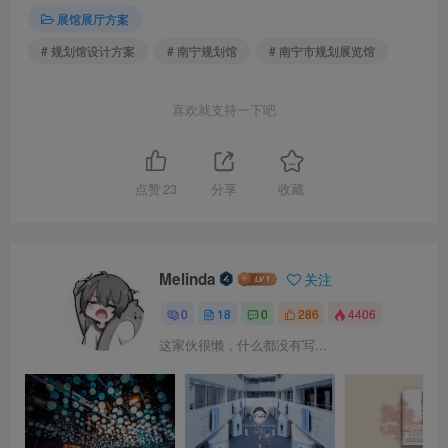
展馆展厅方案
# 规划馆设计方案
# 南宁规划馆
# 南宁市规划展览馆
喜欢就支持一下吧
点赞
23
分享
收藏
Melinda
关注
0
18
0
286
4406
这家伙很懒，什么都没有写...