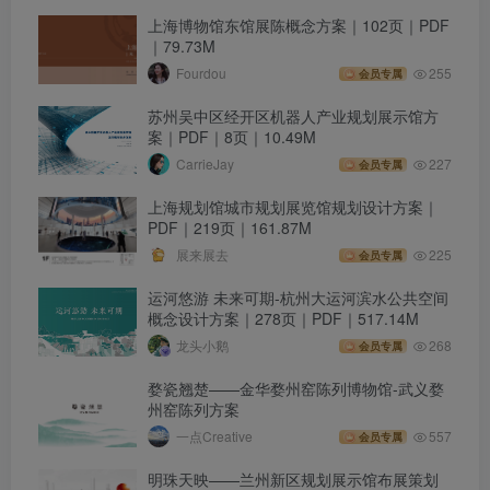
上海博物馆东馆展陈概念方案｜102页｜PDF
｜79.73M
Fourdou
255
会员专属
苏州吴中区经开区机器人产业规划展示馆方
案｜PDF｜8页｜10.49M
CarrieJay
227
会员专属
上海规划馆城市规划展览馆规划设计方案｜
PDF｜219页｜161.87M
展来展去
225
会员专属
运河悠游 未来可期-杭州大运河滨水公共空间
概念设计方案｜278页｜PDF｜517.14M
龙头小鹅
268
会员专属
婺瓷翘楚——金华婺州窑陈列博物馆-武义婺
州窑陈列方案
一点Creative
557
会员专属
明珠天映——兰州新区规划展示馆布展策划