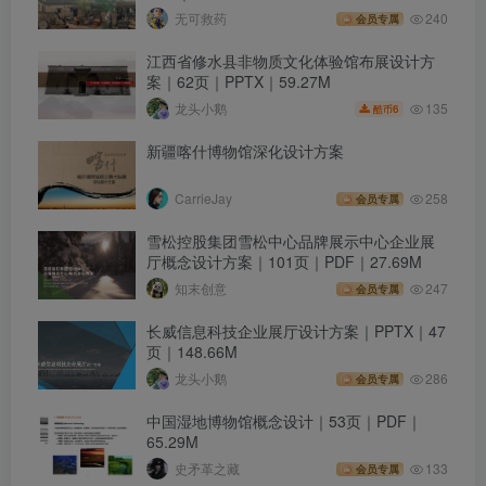
无可救药
240
会员专属
江西省修水县非物质文化体验馆布展设计方
案｜62页｜PPTX｜59.27M
135
龙头小鹅
6
酷币
新疆喀什博物馆深化设计方案
CarrieJay
258
会员专属
雪松控股集团雪松中心品牌展示中心企业展
厅概念设计方案｜101页｜PDF｜27.69M
知末创意
247
会员专属
长威信息科技企业展厅设计方案｜PPTX｜47
页｜148.66M
龙头小鹅
286
会员专属
中国湿地博物馆概念设计｜53页｜PDF｜
65.29M
史矛革之藏
133
会员专属