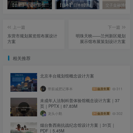
【合肥】安徽创新馆现场实拍 高清照片视频（342个文件打包）
【日本】日本航空 (JAL) 天空博物馆现场视频照片｜JPG+MP4｜36个｜53.24M
上一篇
下一篇
东营市规划展览馆布展设计
明珠天映——兰州新区规划
方案
展示馆布展策划设计方案
相关推荐
北京丰台规划馆概念设计方案
带薪减肥记事本
311
会员专属
未成年人法制科普体验馆概念设计方案｜37
页｜PPTX｜87.83M
龙头小鹅
302
会员专属
烟台鲁西南抗战纪念馆设计方案｜31页｜
PDF｜5.45M