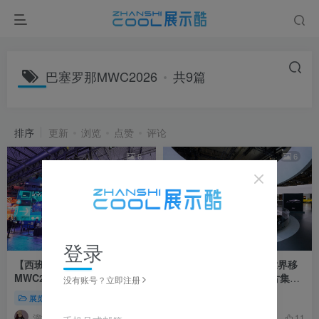
巴塞罗那MWC2026
共9篇
排序
更新
浏览
点赞
评论
6
6
登录
【西班牙】巴塞罗那
【西班牙】MWC2026世界移
MWC2026韩国电信SKT展台
动通信大会现场展台照片集锦
没有账号？立即注册
照片+视频｜JPG+MP4｜16个
｜JPG｜50个｜3K｜170.99M
展览展会
展览展会
｜16.51M
溜溜不太溜
CarrieJay
23
11