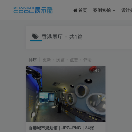
首页
案例实拍
设计
香港展厅
共1篇
排序
更新
浏览
点赞
评论
5
香港城市规划馆｜JPG+PNG｜34张｜