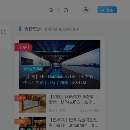
发布
热榜资源
看看大家最喜欢的资源
TOP1
299人已阅读
【韩国】The Democratic Life《民主的
生活》展览｜JPG｜38张｜20.48M
【印度】比哈尔邦博物馆儿
TOP2
童馆｜MP4&JPG｜32个｜
16.44M
3个月前
258人已阅读
【巴拿马】巴拿马运河互动
TOP3
中心展厅｜JPG&MP4｜39