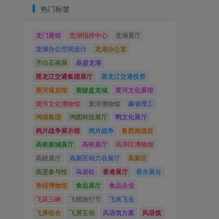
热门标签
龙门展馆
龙湖指挥中心
龙湖展厅
龙湖办公空间设计
龙湖办公室
齐白石画展
鼎盛龙湖
黑龙江交通集团展厅
黑龙江交通投资
黑河规划馆
黄陂盘龙城
黄河文化展馆
黄河文化博物馆
黄河博物馆
麻省理工
鸿瑞集团
鸿图科技展厅
鸭文化展厅
鸦片战争展示馆
鸦片战争
鲁西南战役
高铁新城展厅
高铁展厅
高淳区博物馆
高校展厅
高新区动力谷展厅
高新区
高度参与性
马岩松
香港展厅
香水展台
香槟博物馆
食品展厅
食品企业
飞跃三峡
飞猪旅行节
飞来飞去
飞屏组合
飞屏互动
风语筑方案
风语筑