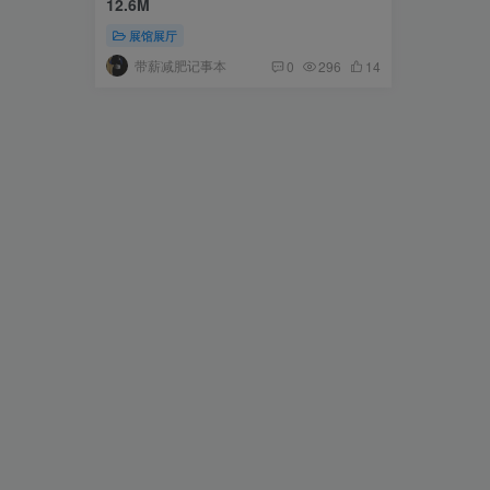
12.6M
展馆展厅
带薪减肥记事本
0
296
14