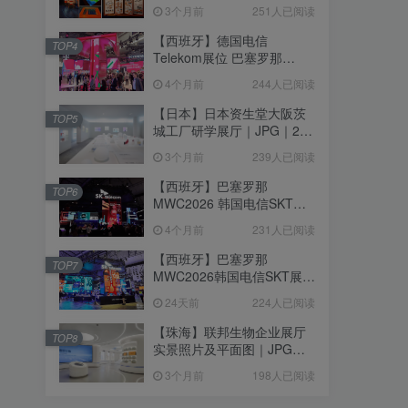
个｜293.64M
3个月前
251人已阅读
【西班牙】德国电信
TOP4
Telekom展位 巴塞罗那
MWC2026｜MP4｜1080P
4个月前
244人已阅读
｜77.42M
【日本】日本资生堂大阪茨
TOP5
城工厂研学展厅｜JPG｜26
张｜17.52M
3个月前
239人已阅读
【西班牙】巴塞罗那
TOP6
MWC2026 韩国电信SKT展
台｜MP4｜1080P｜
4个月前
231人已阅读
105.67M
【西班牙】巴塞罗那
TOP7
MWC2026韩国电信SKT展台
照片+视频｜JPG+MP4｜16
24天前
224人已阅读
个｜16.51M
【珠海】联邦生物企业展厅
TOP8
实景照片及平面图｜JPG｜
18张｜14.15M
3个月前
198人已阅读