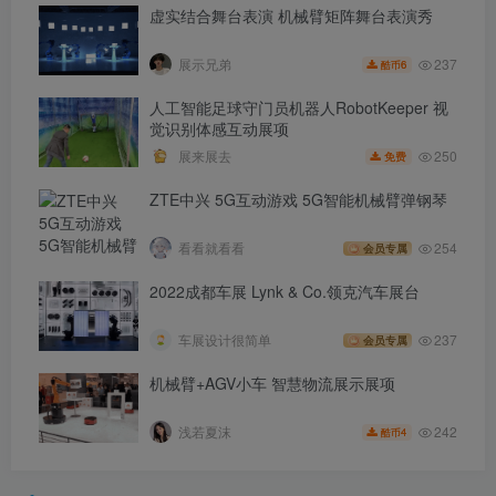
虚实结合舞台表演 机械臂矩阵舞台表演秀
237
展示兄弟
6
酷币
人工智能足球守门员机器人RobotKeeper 视
觉识别体感互动展项
250
展来展去
免费
ZTE中兴 5G互动游戏 5G智能机械臂弹钢琴
看看就看看
254
会员专属
2022成都车展 Lynk & Co.领克汽车展台
车展设计很简单
237
会员专属
机械臂+AGV小车 智慧物流展示展项
242
浅若夏沫
4
酷币