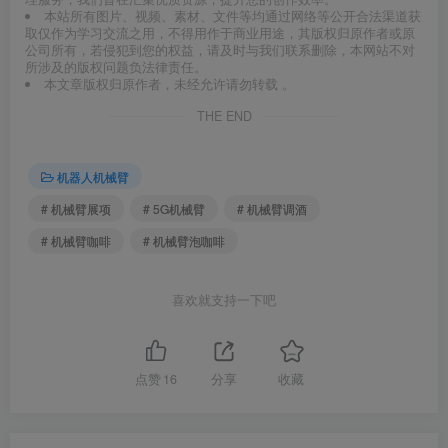
本站所有图片、视频、素材、文件等均通过网络等公开合法渠道获
取仅作为学习交流之用，不得用作于商业用途，其版权归原作者或原
公司所有，若侵犯到您的权益，请及时与我们联系删除，本网站不对
所涉及的版权问题负法律责任。
本文章版权归原作者，未经允许请勿转载 。
THE END
机器人机械臂
# 机械臂展项
# 5G机械臂
# 机械臂调酒
# 机械臂咖啡
# 机械臂泡咖啡
喜欢就支持一下吧
点赞
16
分享
收藏