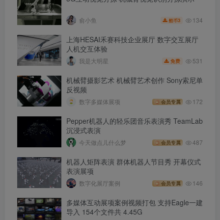
134
俞小鱼
3
酷币
上海HESAI禾赛科技企业展厅 数字交互展厅
人机交互体验
531
我是大明星
免费
机械臂摄影艺术 机械臂艺术创作 Sony索尼单
反视频
数字多媒体展项
172
会员专属
Pepper机器人的轻乐团音乐表演秀 TeamLab
沉浸式表演
今天做点儿什么梦
487
会员专属
机器人矩阵表演 群体机器人节目秀 开幕仪式
表演展项
数字化展厅案例
146
会员专属
多媒体互动展项案例视频打包 支持Eagle一建
导入 154个文件共 4.45G