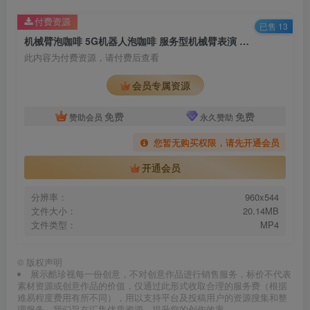
付费资源
已售 13
机械臂泡咖啡 5G机器人泡咖啡 服务型机械臂表演 机械臂咖啡互动
此内容为付费资源，请付费后查看
会员专属资源
免费
免费
赞助会员
永久赞助
您暂无购买权限，请先开通会员
开通会员
分辨率：
960x544
文件大小：
20.14MB
文件类型：
MP4
©
版权声明
展示酷珍视每一份创意，不对创意作品进行销售服务，标价不代表
素材资源或创意作品的价值，仅通过此形式收取合理的服务费（根据
难易程度费用有所不同），用以支持平台及投稿用户的资源搜集和整
理服务，我们旨在汇集优质资源，提升您的创作效率。