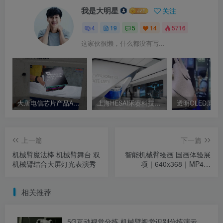
我是大明星
关注
4
19
5
14
5716
这家伙很懒，什么都没有写...
大唐电信芯片产品AR展示 AR互动屏幕
上海HESAI禾赛科技企业展厅 数字交互展厅 人机交互体验
上一篇
下一篇
机械臂魔法棒 机械臂舞台 双
智能机械臂绘画 国画体验展
机械臂结合大屏灯光表演秀
项｜640x368｜MP4｜
4.34M
相关推荐
5G互动视觉分拣 机械臂视觉识别分拣演示