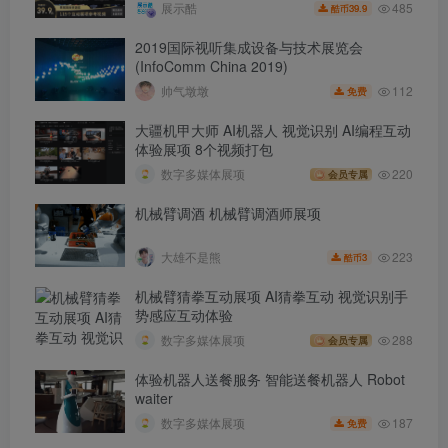
485
展示酷
39.9
酷币
2019国际视听集成设备与技术展览会
(InfoComm China 2019)
112
帅气墩墩
免费
大疆机甲大师 AI机器人 视觉识别 AI编程互动
体验展项 8个视频打包
数字多媒体展项
220
会员专属
机械臂调酒 机械臂调酒师展项
223
大雄不是熊
3
酷币
机械臂猜拳互动展项 AI猜拳互动 视觉识别手
势感应互动体验
数字多媒体展项
288
会员专属
体验机器人送餐服务 智能送餐机器人 Robot
waiter
187
数字多媒体展项
免费