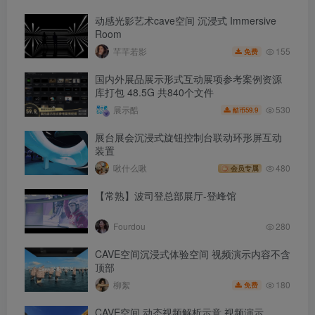
动感光影艺术cave空间 沉浸式 Immersive
Room
155
芊芊若影
免费
国内外展品展示形式互动展项参考案例资源
库打包 48.5G 共840个文件
530
展示酷
59.9
酷币
展台展会沉浸式旋钮控制台联动环形屏互动
装置
啾什么啾
480
会员专属
【常熟】波司登总部展厅-登峰馆
Fourdou
280
CAVE空间沉浸式体验空间 视频演示内容不含
顶部
180
柳絮
免费
CAVE空间 动态视频解析示意 视频演示