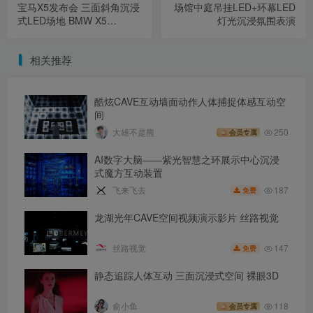
宝马X5发布会 三面斜角沉浸
场馆中庭吊挂LED+环幕LED
式LED场地 BMW X5
灯光沉浸氛围表演
Moscow Launch
相关推荐
酷炫CAVE互动墙面动作人体捕捉体感互动空
间
大雄不是熊
250
会员专属
AI数字大脑——紫光智慧之环展示中心沉浸
式魔方互动装置
187
飞来飞去
免费
龙湖光年CAVE空间视频演示影片 丝路视觉
147
丝路视觉
免费
静态追踪人体互动 三面沉浸式空间 裸眼3D
俞小鱼
118
会员专属