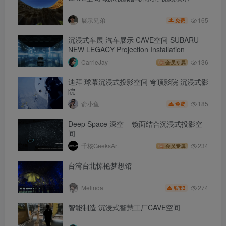
165
展示兄弟
免费
沉浸式车展 汽车展示 CAVE空间 SUBARU
NEW LEGACY Projection Installation
CarrieJay
136
会员专属
迪拜 球幕沉浸式投影空间 穹顶影院 沉浸式影
院
185
俞小鱼
免费
Deep Space 深空 – 镜面结合沉浸式投影空
间
千核GeeksArt
234
会员专属
台湾台北惊艳梦想馆
274
Melinda
3
酷币
智能制造 沉浸式智慧工厂CAVE空间