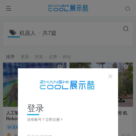
机器人
共7篇
排序
更新
浏览
点赞
评论
登录
人工智能足球守门员机器人
DJI大疆机甲大师体感操控 机
RobotKeeper 视觉识别体感
器人视觉识别人体
没有账号？立即注册
互动展项
互动装置
机器人机械臂
机器人机械臂
展来展去
看看就看看
19
12