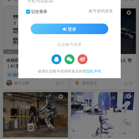
手机号或邮箱
账号密码登录
记住登录
6
登录
社交账号登录
余姚机器人小镇客厅展览中心
波士顿动力公司人形机器人 智
｜81页｜PDF｜42M
能机器人 倒地自动起立
使用社交账号登录即表示同意
隐私声明
展馆展厅方案
机器人机械臂
啾什么啾
展来展去
17
13