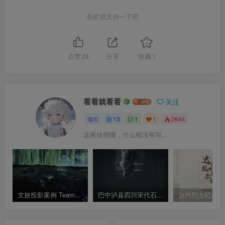
喜欢就支持一下吧
点赞
24
分享
收藏
1
看看就看看
关注
0
13
1
1
2644
这家伙很懒，什么都没有写...
文旅投影案例 TeamLab河流投影 水面投影秀
巴中泸县四川宋代石刻博物馆设计方案｜143页｜PPTX｜94.17M