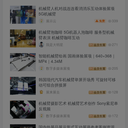
机械臂人机对战连连看消消乐互动体验展项
5G机械臂
339
展示云
免费
机械臂泡咖啡 5G机器人泡咖啡 服务型机械
臂表演 机械臂咖啡互动
我是大明星
271
会员专属
智能机械臂绘画 国画体验展项｜640×368｜
MP4｜4.34M
数字多媒体展项
205
会员专属
韩国现代汽车机械臂举屏开场秀 可旋转可移
动可组合拼接屏
展来展去
128
会员专属
机械臂摄影艺术 机械臂艺术创作 Sony索尼单
反视频
数字多媒体展项
172
会员专属
国内外展品展示形式互动展项参考案例资源