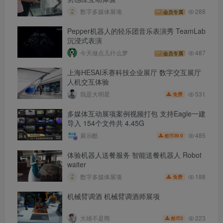
数字多媒体展项
288
会员专属
Pepper机器人的轻乐团音乐表演秀 TeamLab
沉浸式表演
今天做点儿什么梦
487
会员专属
上海HESAI禾赛科技企业展厅 数字交互展厅
人机交互体验
531
我是大明星
免费
多媒体互动展项案例视频打包 支持Eagle一建
导入 154个文件共 4.45G
485
展示酷
39.9
酷币
体验机器人送餐服务 智能送餐机器人 Robot
waiter
188
数字多媒体展项
免费
机械臂调酒 机械臂调酒师展项
223
大雄不是熊
3
酷币