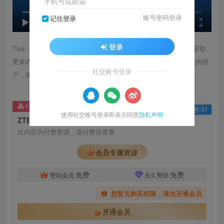
手机号或邮箱
账号密码登录
记住登录
speed
0:00
/
00:20
登录
Tips：1.内容图片或视频可能会有压缩，若文章提供下载服务，获取
更多内容（无展示酷水印）可在下方下载； 2.没有百度网盘会员的用
社交账号登录
户，建议用123云盘可获得更快的下载速度。
付费资源
已售 31
使用社交账号登录即表示同意
隐私声明
ZTE中兴 5G互动游戏 5G智能机械臂弹钢琴
此内容为付费资源，请付费后查看
会员专属资源
免费
免费
赞助会员
永久赞助
您暂无购买权限，请先开通会员
开通会员