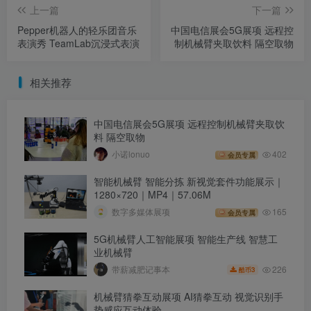
上一篇
下一篇
Pepper机器人的轻乐团音乐
中国电信展会5G展项 远程控
表演秀 TeamLab沉浸式表演
制机械臂夹取饮料 隔空取物
相关推荐
中国电信展会5G展项 远程控制机械臂夹取饮
料 隔空取物
小诺lonuo
402
会员专属
智能机械臂 智能分拣 新视觉套件功能展示｜
1280×720｜MP4｜57.06M
数字多媒体展项
165
会员专属
5G机械臂人工智能展项 智能生产线 智慧工
业机械臂
226
带薪减肥记事本
3
酷币
机械臂猜拳互动展项 AI猜拳互动 视觉识别手
势感应互动体验