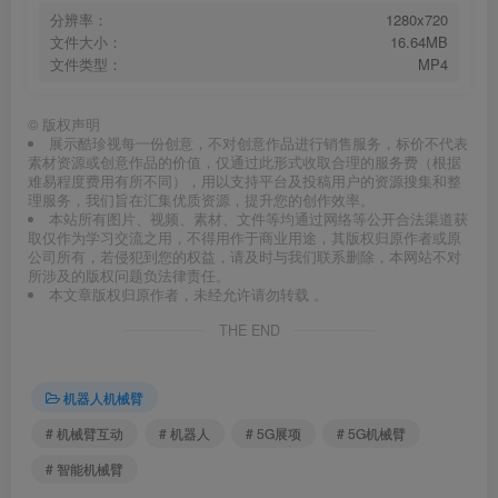
分辨率：
1280x720
文件大小：
16.64MB
文件类型：
MP4
©
版权声明
展示酷珍视每一份创意，不对创意作品进行销售服务，标价不代表
素材资源或创意作品的价值，仅通过此形式收取合理的服务费（根据
难易程度费用有所不同），用以支持平台及投稿用户的资源搜集和整
理服务，我们旨在汇集优质资源，提升您的创作效率。
本站所有图片、视频、素材、文件等均通过网络等公开合法渠道获
取仅作为学习交流之用，不得用作于商业用途，其版权归原作者或原
公司所有，若侵犯到您的权益，请及时与我们联系删除，本网站不对
所涉及的版权问题负法律责任。
本文章版权归原作者，未经允许请勿转载 。
THE END
机器人机械臂
# 机械臂互动
# 机器人
# 5G展项
# 5G机械臂
# 智能机械臂