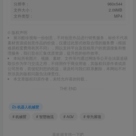
分辨率：
960x544
文件大小：
2.09MB
文件类型：
MP4
©
版权声明
展示酷珍视每一份创意，不对创意作品进行销售服务，标价不代表
素材资源或创意作品的价值，仅通过此形式收取合理的服务费（根据
难易程度费用有所不同），用以支持平台及投稿用户的资源搜集和整
理服务，我们旨在汇集优质资源，提升您的创作效率。
本站所有图片、视频、素材、文件等均通过网络等公开合法渠道获
取仅作为学习交流之用，不得用作于商业用途，其版权归原作者或原
公司所有，若侵犯到您的权益，请及时与我们联系删除，本网站不对
所涉及的版权问题负法律责任。
本文章版权归原作者，未经允许请勿转载 。
THE END
机器人机械臂
# 机械臂
# 智慧物流
# AGV
# 华为展项
喜欢就支持一下吧