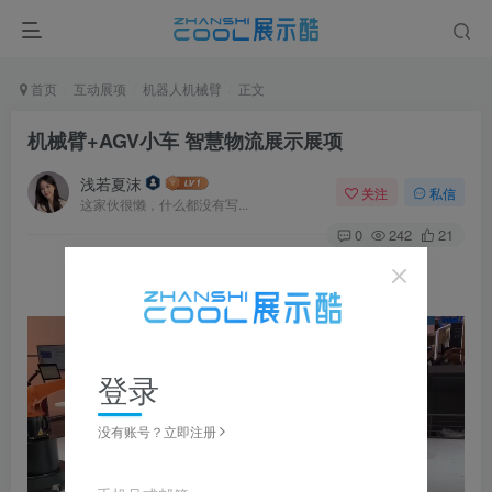
首页
互动展项
机器人机械臂
正文
机械臂+AGV小车 智慧物流展示展项
浅若夏沫
关注
私信
这家伙很懒，什么都没有写...
0
242
21
登录
没有账号？立即注册