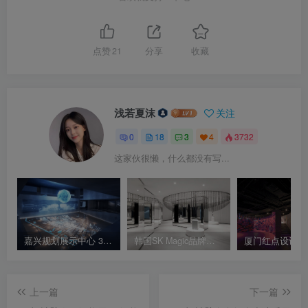
点赞
21
分享
收藏
浅若夏沫
关注
0
18
3
4
3732
这家伙很懒，什么都没有写...
嘉兴规划展示中心 3D建模渲染漫游视频
韩国SK Magic品牌体验展厅｜12张｜JPG｜3.59M
上一篇
下一篇