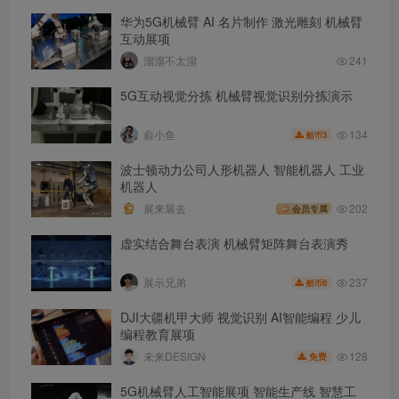
华为5G机械臂 AI 名片制作 激光雕刻 机械臂
互动展项
溜溜不太溜
241
5G互动视觉分拣 机械臂视觉识别分拣演示
134
俞小鱼
3
酷币
波士顿动力公司人形机器人 智能机器人 工业
机器人
展来展去
202
会员专属
虚实结合舞台表演 机械臂矩阵舞台表演秀
237
展示兄弟
6
酷币
DJI大疆机甲大师 视觉识别 AI智能编程 少儿
编程教育展项
128
未来DESIGN
免费
5G机械臂人工智能展项 智能生产线 智慧工