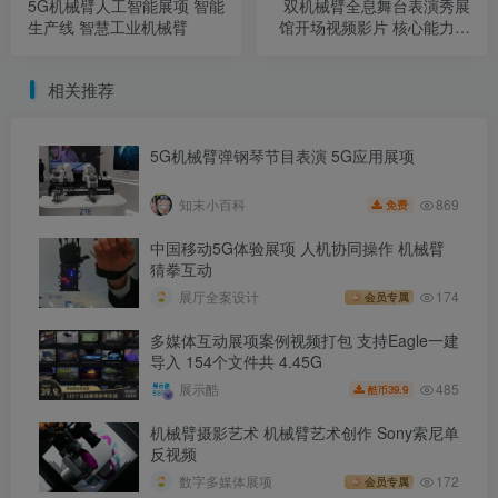
5G机械臂人工智能展项 智能
双机械臂全息舞台表演秀展
生产线 智慧工业机械臂
馆开场视频影片 核心能力展
项
相关推荐
5G机械臂弹钢琴节目表演 5G应用展项
869
知末小百科
免费
中国移动5G体验展项 人机协同操作 机械臂
猜拳互动
展厅全案设计
174
会员专属
多媒体互动展项案例视频打包 支持Eagle一建
导入 154个文件共 4.45G
485
展示酷
39.9
酷币
机械臂摄影艺术 机械臂艺术创作 Sony索尼单
反视频
数字多媒体展项
172
会员专属