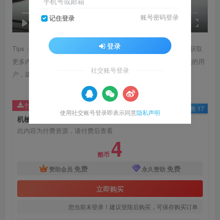
手机号或邮箱
账号密码登录
记住登录
speed
0:00
/
00:09
登录
Tips：1.内容图片或视频可能会有压缩，若文章提供下载服务，获取
更多内容（无展示酷水印）可在下方下载； 2.没有百度网盘会员的用
社交账号登录
户，建议用123云盘可获得更快的下载速度。
付费资源
已售 17
使用社交账号登录即表示同意
隐私声明
机械臂+AGV小车 智慧物流展示展项
此内容为付费资源，请付费后查看
4
酷币
免费
免费
赞助会员
永久赞助
立即购买
您当前未登录！建议登陆后购买，可保存购买订单