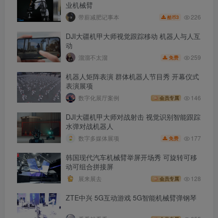
业机械臂
226
带薪减肥记事本
3
酷币
DJI大疆机甲大师视觉跟踪移动 机器人与人互
动
259
溜溜不太溜
免费
机器人矩阵表演 群体机器人节目秀 开幕仪式
表演展项
数字化展厅案例
146
会员专属
DJI大疆机甲大师对战射击 视觉识别智能跟踪
水弹对战机器人
177
数字多媒体展项
免费
韩国现代汽车机械臂举屏开场秀 可旋转可移
动可组合拼接屏
展来展去
128
会员专属
ZTE中兴 5G互动游戏 5G智能机械臂弹钢琴