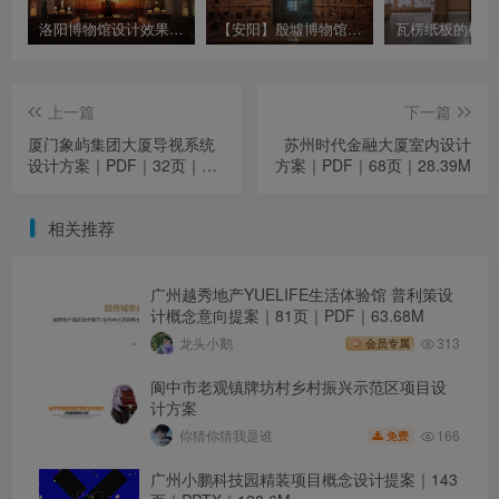
洛阳博物馆设计效果图｜JPG｜147张｜381.23M
【安阳】殷墟博物馆现场实拍照片 以展品展墙为主｜460张｜JPG｜64.52M
上一篇
下一篇
厦门象屿集团大厦导视系统
苏州时代金融大厦室内设计
设计方案｜PDF｜32页｜
方案｜PDF｜68页｜28.39M
89.14M
相关推荐
广州越秀地产YUELIFE生活体验馆 普利策设
计概念意向提案｜81页｜PDF｜63.68M
龙头小鹅
313
会员专属
阆中市老观镇牌坊村乡村振兴示范区项目设
计方案
166
你猜你猜我是谁
免费
广州小鹏科技园精装项目概念设计提案｜143