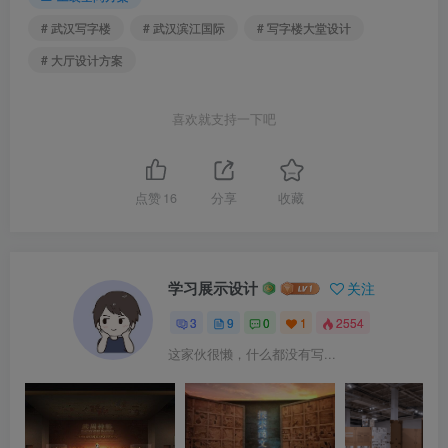
# 武汉写字楼
# 武汉滨江国际
# 写字楼大堂设计
# 大厅设计方案
喜欢就支持一下吧
点赞
16
分享
收藏
学习展示设计
关注
3
9
0
1
2554
这家伙很懒，什么都没有写...