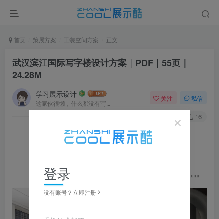
首页
策展方案
工装空间方案
正文
武汉滨江国际写字楼设计方案｜PDF｜55页｜
24.28M
学习展示设计
关注
私信
这家伙很懒，什么都没有写...
0
201
16
▼ 图片点击放大，左右滑动浏览，全套资源可下载获取 ▼
登录
没有账号？立即注册