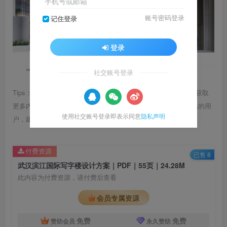
手机号或邮箱
账号密码登录
记住登录
登录
社交账号登录
Tips：1.内容图片或视频可能会有压缩，若文章提供下载服务，获取
更多内容（无展示酷水印）可在下方下载； 2.没有百度网盘会员的用
使用社交账号登录即表示同意
隐私声明
户，建议用123云盘可获得更快的下载速度。
付费资源
已售 8
武汉滨江国际写字楼设计方案｜PDF｜55页｜24.28M
此内容为付费资源，请付费后查看
会员专属资源
免费
免费
赞助会员
永久赞助