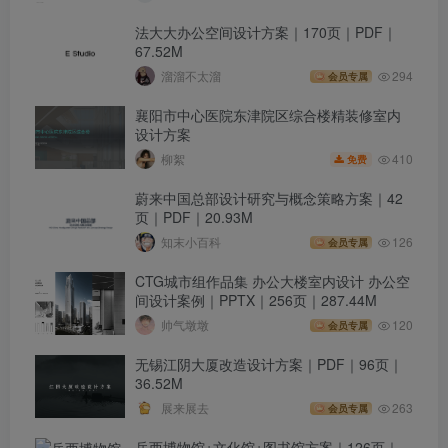
法大大办公空间设计方案｜170页｜PDF｜
67.52M
溜溜不太溜
294
会员专属
襄阳市中心医院东津院区综合楼精装修室内
设计方案
410
柳絮
免费
蔚来中国总部设计研究与概念策略方案｜42
页｜PDF｜20.93M
知末小百科
126
会员专属
CTG城市组作品集 办公大楼室内设计 办公空
间设计案例｜PPTX｜256页｜287.44M
帅气墩墩
120
会员专属
无锡江阴大厦改造设计方案｜PDF｜96页｜
36.52M
展来展去
263
会员专属
岳西博物馆+文化馆+图书馆方案｜126页｜