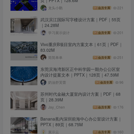
页｜PPTX｜128.6M
龙头小鹅
221
会员专属
武汉滨江国际写字楼设计方案｜PDF｜55页
｜24.28M
学习展示设计
201
会员专属
Vivo重庆B项目室内方案文本｜61页｜PDF｜
83.02M
简简单单
251
会员专属
东莞滨海湾新区正中科学园一期办公公区室
内设计提案文本｜PPTX｜128页｜47.59M
奶油舒芙蕾
96
会员专属
苏州时代金融大厦室内设计方案｜PDF｜68
页｜28.39M
Jay_Chen
176
会员专属
Banana蕉内深圳前海中心办公室设计方案｜
PPTX｜89页｜68.75M
展示云
160
会员专属