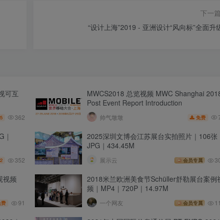
下一
“设计上海”2019 - 亚洲设计“风向标”全面升
透视可互
MWCS2018 总览视频 MWC Shanghai 201
Post Event Report Introduction
362
帅气墩墩
5
免费
G｜
2025深圳文博会江苏展台实拍照片｜106张
JPG｜434.45M
352
展示云
3
2
会员专属
参观视频
2018米兰欧洲美食节Schüller舒勒展台案例
频｜MP4｜720P｜14.97M
91
一个网友
1
免费
会员专属