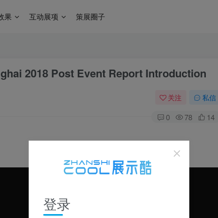
效果
互动展项
策展圈子
2018 Post Event Report Introduction
关注
私信
0
78
14
登录