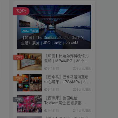
TOP1
299人已阅读
【韩国】The Democratic Life《民主的
生活》展览｜JPG｜38张｜20.48M
【印度】比哈尔邦博物馆儿
TOP2
童馆｜MP4&JPG｜32个｜
16.44M
3个月前
258人已阅读
【巴拿马】巴拿马运河互动
TOP3
中心展厅｜JPG&MP4｜39
个｜293.64M
3个月前
251人已阅读
【西班牙】德国电信
TOP4
Telekom展位 巴塞罗那
MWC2026｜MP4｜1080P
4个月前
244人已阅读
｜77.42M