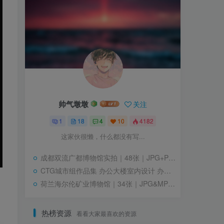
帅气墩墩
关注
1
18
4
10
4182
这家伙很懒，什么都没有写...
成都双流广都博物馆实拍｜48张｜JPG+PNG｜26.25M
CTG城市组作品集 办公大楼室内设计 办公空间设计案例｜PPTX｜256页｜287.44M
荷兰海尔伦矿业博物馆｜34张｜JPG&MP4｜58.37M
热榜资源
看看大家最喜欢的资源