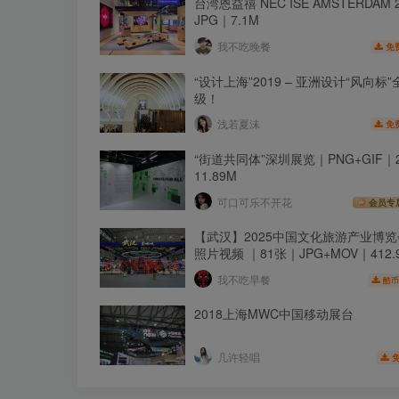
台湾恩益禧 NEC ISE AMSTERDAM 
JPG｜7.1M
我不吃晚餐
免
“设计上海”2019 – 亚洲设计“风向标
级！
浅若夏沫
免
“街道共同体”深圳展览｜PNG+GIF｜
11.89M
可口可乐不开花
会员专
【武汉】2025中国文化旅游产业博
照片视频 ｜81张｜JPG+MOV｜412.
我不吃早餐
酷币
2018上海MWC中国移动展台
几许轻唱