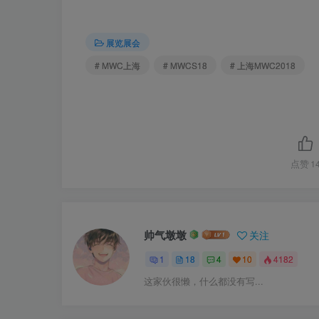
展览展会
# MWC上海
# MWCS18
# 上海MWC2018
点赞
1
帅气墩墩
关注
1
18
4
10
4182
这家伙很懒，什么都没有写...