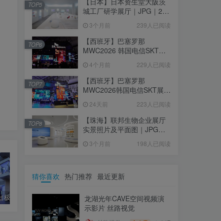
【日本】日本资生堂大阪茨
TOP5
城工厂研学展厅｜JPG｜26
张｜17.52M
3个月前
239人已阅读
【西班牙】巴塞罗那
TOP6
MWC2026 韩国电信SKT展
台｜MP4｜1080P｜
4个月前
229人已阅读
105.67M
【西班牙】巴塞罗那
TOP7
MWC2026韩国电信SKT展台
照片+视频｜JPG+MP4｜16
24天前
223人已阅读
个｜16.51M
【珠海】联邦生物企业展厅
TOP8
实景照片及平面图｜JPG｜
18张｜14.15M
3个月前
198人已阅读
猜你喜欢
热门推荐
最近更新
北京集度（极越）汽车全新体验中心ROBOVERSE 实拍案例
安徽楚文化博物馆 实拍照片（共29张）
三诺智联智能制造体验馆设计效果图（共32个文件）
龙湖光年CAVE空间视频演
示影片 丝路视觉