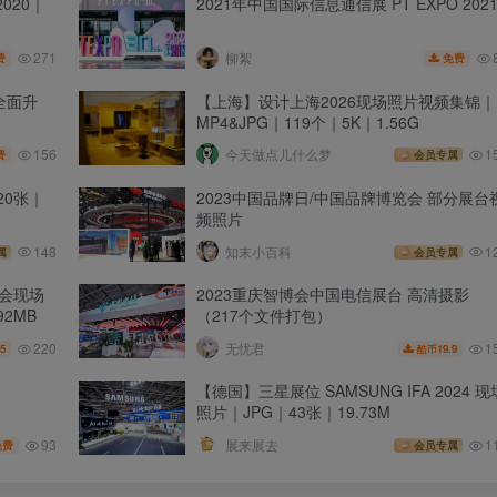
2020｜
2021年中国国际信息通信展 PT EXPO 202
271
柳絮
费
免费
”全面升
【上海】设计上海2026现场照片视频集锦｜
MP4&JPG｜119个｜5K｜1.56G
156
今天做点儿什么梦
1
费
会员专属
20张｜
2023中国品牌日/中国品牌博览会 部分展台
频照片
148
知末小百科
1
属
会员专属
览会现场
2023重庆智博会中国电信展台 高清摄影
92MB
（217个文件打包）
220
1
无忧君
5
19.9
酷币
【德国】三星展位 SAMSUNG IFA 2024 现
照片｜JPG｜43张｜19.73M
93
展来展去
1
免费
会员专属