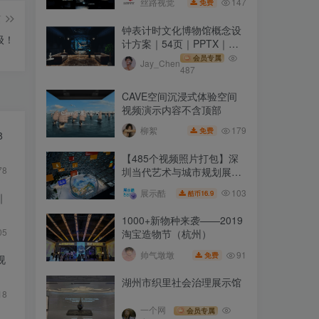
147
丝路视觉
免费
篇
钟表计时文化博物馆概念设
级！
计方案｜54页｜PPTX｜
69.05M
会员专属
Jay_Chen
487
CAVE空间沉浸式体验空间
视频演示内容不含顶部
179
柳絮
免费
8
【485个视频照片打包】深
78
圳当代艺术与城市规划展览
馆 Museum of
103
展示酷
16.9
酷币
｜
Contemporary Art &
Planning Exhibition
1000+新物种来袭——2019
05
淘宝造物节（杭州）
91
帅气墩墩
免费
视
湖州市织里社会治理展示馆
18
一个网
会员专属