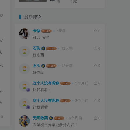
1
友
182
83
最新评论
卡修
7天前
0
可以 厉害
57
石头
12天前
0
视
好东西
石头
12天前
0
25
好作品
这个人没有昵称
3个月前
0
让我看看！
54
这个人没有昵称
3个月前
0
场
让我看看
15
无可救药
6个月前
0
希望楼主分享更多好内容！