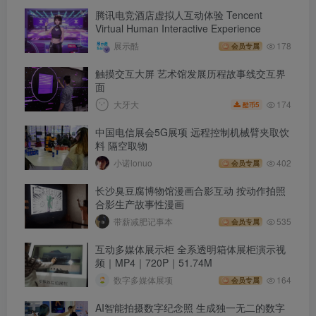
腾讯电竞酒店虚拟人互动体验 Tencent
Virtual Human Interactive Experience
展示酷
178
会员专属
触摸交互大屏 艺术馆发展历程故事线交互界
面
174
大牙大
5
酷币
中国电信展会5G展项 远程控制机械臂夹取饮
料 隔空取物
小诺lonuo
402
会员专属
长沙臭豆腐博物馆漫画合影互动 按动作拍照
合影生产故事性漫画
带薪减肥记事本
535
会员专属
互动多媒体展示柜 全系透明箱体展柜演示视
频｜MP4｜720P｜51.74M
数字多媒体展项
164
会员专属
AI智能拍摄数字纪念照 生成独一无二的数字