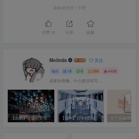
喜欢就支持一下吧
点赞
16
分享
收藏
Melinda
关注
0
18
0
286
4408
这家伙很懒，什么都没有写...
【合肥】安徽创新馆现场实拍 高清照片视频（342个文件打包）
【日本】日本航空 (JAL) 天空博物馆现场视频照片｜JPG+MP4｜36个｜53.24M