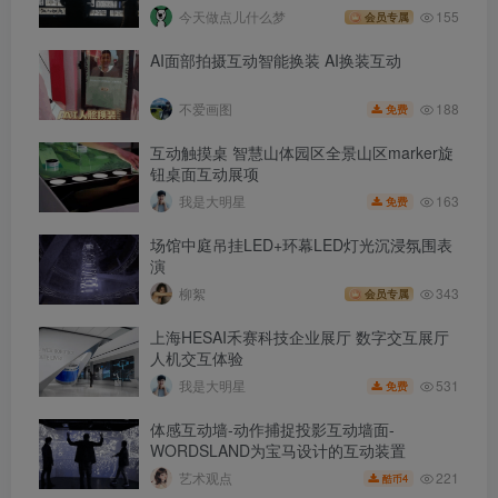
今天做点儿什么梦
155
会员专属
AI面部拍摄互动智能换装 AI换装互动
188
不爱画图
免费
互动触摸桌 智慧山体园区全景山区marker旋
钮桌面互动展项
163
我是大明星
免费
场馆中庭吊挂LED+环幕LED灯光沉浸氛围表
演
柳絮
343
会员专属
上海HESAI禾赛科技企业展厅 数字交互展厅
人机交互体验
531
我是大明星
免费
体感互动墙-动作捕捉投影互动墙面-
WORDSLAND为宝马设计的互动装置
221
艺术观点
4
酷币