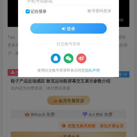
手机号或邮箱
账号密码登录
记住登录
登录
Tips：1.内容图片或视频可能会有压缩，若文章提供下载服务，获取
社交账号登录
更多内容（无展示酷水印）可在下方下载； 2.没有百度网盘会员的用
户，建议用123云盘可获得更快的下载速度。
使用社交账号登录即表示同意
隐私声明
付费资源
已售 15
鞋子产品近场感应 耐克运动鞋屏幕交互展示参数介绍
此内容为付费资源，请付费后查看
会员专属资源
免费
免费
赞助会员
永久赞助
您暂无购买权限，请先开通会员
开通会员