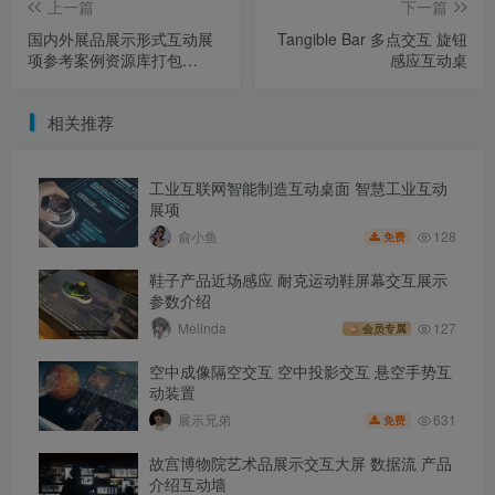
上一篇
下一篇
国内外展品展示形式互动展
Tangible Bar 多点交互 旋钮
项参考案例资源库打包
感应互动桌
48.5G 共840个文件
相关推荐
工业互联网智能制造互动桌面 智慧工业互动
展项
128
俞小鱼
免费
鞋子产品近场感应 耐克运动鞋屏幕交互展示
参数介绍
Melinda
127
会员专属
空中成像隔空交互 空中投影交互 悬空手势互
动装置
631
展示兄弟
免费
故宫博物院艺术品展示交互大屏 数据流 产品
介绍互动墙