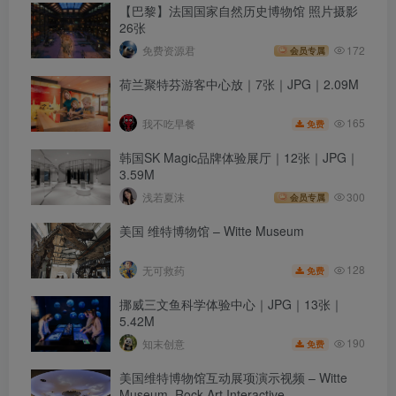
【巴黎】法国国家自然历史博物馆 照片摄影
26张
免费资源君
172
会员专属
荷兰聚特芬游客中心放｜7张｜JPG｜2.09M
165
我不吃早餐
免费
韩国SK Magic品牌体验展厅｜12张｜JPG｜
3.59M
浅若夏沫
300
会员专属
美国 维特博物馆 – Witte Museum
128
无可救药
免费
挪威三文鱼科学体验中心｜JPG｜13张｜
5.42M
190
知末创意
免费
美国维特博物馆互动展项演示视频 – Witte
Museum–Rock Art Interactive