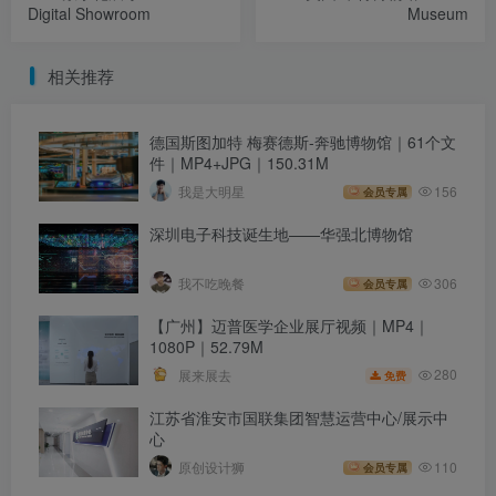
Digital Showroom
Museum
相关推荐
德国斯图加特 梅赛德斯-奔驰博物馆｜61个文
件｜MP4+JPG｜150.31M
我是大明星
156
会员专属
深圳电子科技诞生地——华强北博物馆
我不吃晚餐
306
会员专属
【广州】迈普医学企业展厅视频｜MP4｜
1080P｜52.79M
280
展来展去
免费
江苏省淮安市国联集团智慧运营中心/展示中
心
原创设计狮
110
会员专属