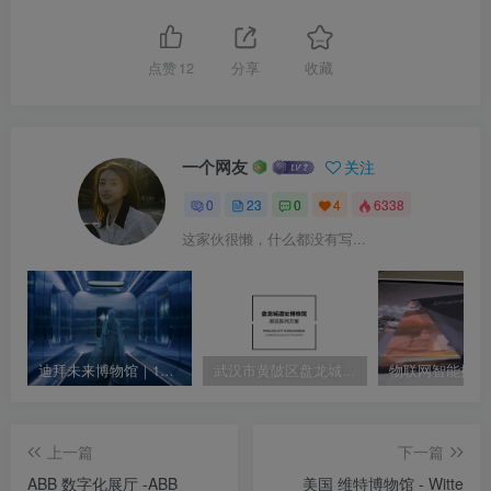
点赞
12
分享
收藏
一个网友
关注
0
23
0
4
6338
这家伙很懒，什么都没有写...
迪拜未来博物馆｜1080P｜MP4｜39.84M
武汉市黄陂区盘龙城遗址博物馆展览陈列方案
上一篇
下一篇
ABB 数字化展厅 -ABB
美国 维特博物馆 - Witte