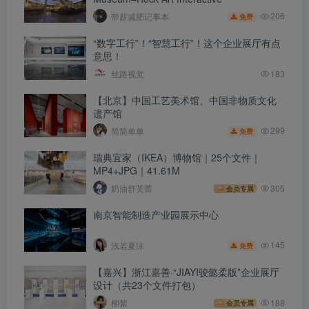
206
带薪减肥记事本
免费
“数字工行”！“智慧工行”！这个企业展厅有点
意思！
丝路视觉
183
【北京】中国工艺美术馆、中国非物质文化
遗产馆
299
简简单单
免费
瑞典宜家（IKEA）博物馆｜25个文件｜
MP4+JPG｜41.61M
奶油舒芙蕾
305
会员专属
南京智能制造产业园展示中心
145
浅若夏沫
免费
【嘉兴】浙江嘉善·“JIAYI骏懿柔版”企业展厅
设计（共23个文件打包）
柳絮
188
会员专属