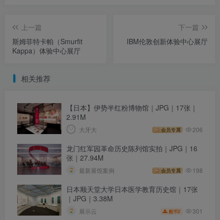
上一篇
下一篇
斯姆菲特卡帕（Smurfit
IBM伦敦创新体验中心展厅
Kappa）体验中心展厅
相关推荐
【日本】伊势半红粉博物馆｜JPG｜17张｜
2.91M
大牙大
206
会员专属
龙门红军园革命历史陈列馆实拍｜JPG｜16
张｜27.94M
最新展馆案例
198
会员专属
日本顺天堂大学日本医学教育历史馆｜17张
｜JPG｜3.38M
301
展示云
2
酷币