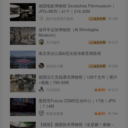
德国电影博物馆 Deutsches Filmmuseum｜
JPG+MOV｜41个｜216.45M
国外优秀展厅案例
190
会员专属
迪拜辛达加博物馆（Al Shindagha
Museum）
无可救药
373
会员专属
南京宪法公园&宪法宣传教育展陈馆
原创设计狮
326
会员专属
德国法兰克福通讯博物馆｜128个文件｜图片
+视频｜780.92M
510
几许轻唱
8
酷币
墨西哥Futura CDMX互动中心｜17张｜JPG
｜7.14M
194
看看就看看
3
酷币
【德国】德国技术博物馆《全是糖！食物 –