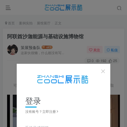
首页
案例实拍
展馆展厅
正文
阿联酋沙迦能源与基础设施博物馆
策展预备队
关注
私信
这家伙很懒，什么都没有写...
0
192
25
可点击
查看完整图片并左右滑动浏览，更多资料在下载区获取
登录
没有账号？立即注册