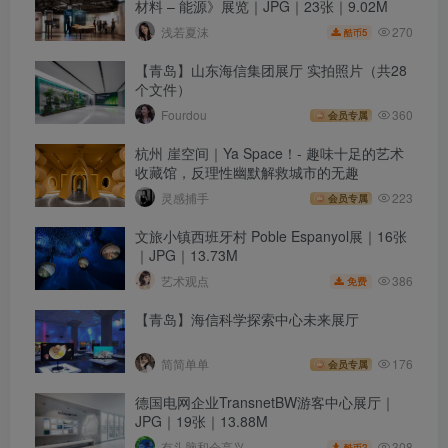
材料 – 能源》展览｜JPG｜23张｜9.02M
270
浅若夏沫
5
酷币
【青岛】山东海信集团展厅 实拍照片（共28
个文件）
Fourdou
360
会员专属
杭州 崖空间｜Ya Space！- 趣味十足的艺术
收藏馆，反理性幽默解救城市的无趣
灵感捕手
223
会员专属
文旅小镇西班牙村 Poble Espanyol展｜16张
｜JPG｜13.73M
386
艺术观点
免费
【青岛】海信科学探索中心未来展厅
简简单单
176
会员专属
德国电网企业TransnetBW游客中心展厅｜
JPG｜19张｜13.88M
308
有头脑和会高兴
2
酷币