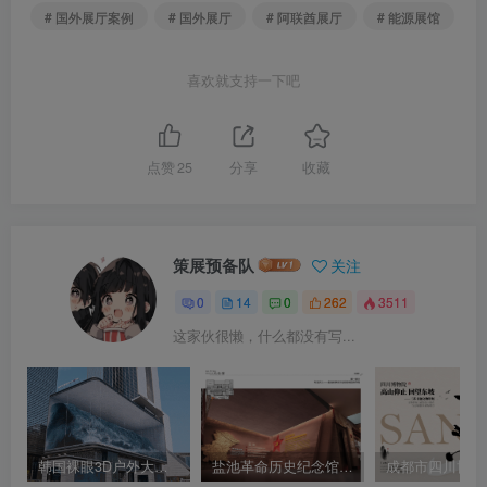
# 国外展厅案例
# 国外展厅
# 阿联酋展厅
# 能源展馆
喜欢就支持一下吧
点赞
25
分享
收藏
策展预备队
关注
0
14
0
262
3511
这家伙很懒，什么都没有写...
韩国裸眼3D户外大屏演示动图｜5张｜GIF｜17.19M
盐池革命历史纪念馆展陈设计方案｜PDF｜100页｜59.34M