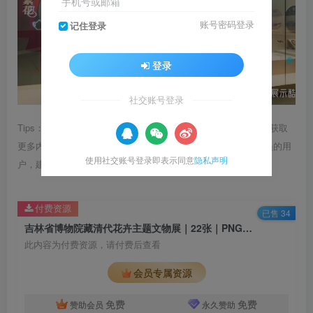
手机号或邮箱
账号密码登录
记住登录
登录
社交账号登录
Tips：1.内容图片或视频可能会有压缩，若文章提供下载服务，获取
更多内容（无展示酷水印）可在下方下载； 2.没有百度网盘会员的用
使用社交账号登录即表示同意
隐私声明
户，建议用123云盘可获得更快的下载速度。
付费资源
已售 34
吉林省博物院藏清代花卉主题文物展｜22张｜PNG｜15.38M
此内容为付费资源，请付费后查看
会员专属资源
免费
免费
赞助会员
永久赞助