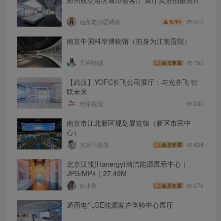
342
油条老师爱喝茶
4
酷币
南京中国科举博物馆（前身为江南贡院）
几许轻唱
155
会员专属
【武汉】YOFC长飞公司展厅：与光齐飞·智
联未来
丝路视觉
330
南京市江北新区规划展览馆（新区市民中
心）
大雄不是熊
434
会员专属
北京汉能(Hanergy)清洁能源展示中心｜
JPG/MP4｜27.49M
俞小鱼
276
会员专属
通用电气GE能源客户体验中心展厅