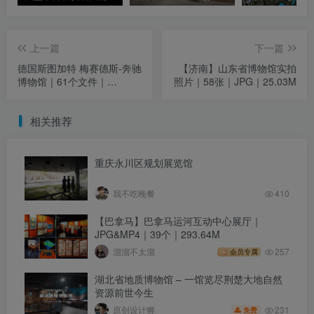
上一篇
下一篇
德国斯图加特 梅赛德斯-奔驰
【济南】山东省博物馆实拍
博物馆｜61个文件｜
照片｜58张｜JPG｜25.03M
MP4+JPG｜150.31M
相关推荐
重庆永川区规划展览馆
我不吃晚餐
410
【巴拿马】巴拿马运河互动中心展厅｜
JPG&MP4｜39个｜293.64M
溜溜不太溜
257
会员专属
湖北省地质博物馆 – 一馆览尽荆楚大地自然
资源前世今生
231
原创设计狮
免费