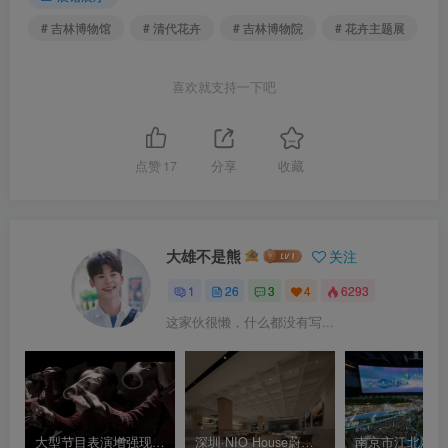
# 吉林博物馆
# 清代花卉
# 吉林博物院
# 花卉主题展
喜欢就支持一下吧
点赞
17
分享
收藏
大雄不是熊
关注
1
26
3
4
6293
这家伙很懒，什么都没有写...
大型节目表演增强现实动画观影体验 ar手势互动
深圳·NIO House蔚来汽车中心（深业上城店）新能源汽车展厅