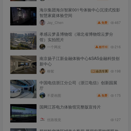
海尔集团海尔智家001号体验中心沉浸式投影
智慧家庭体验空间
467
Jay_Chen
免费
孝感云梦县博物馆（湖北省博物馆云梦分
馆）实拍照片
216
一个网友
10
酷币
南京扬子江新金融体验中心&SAS金融科技创
新中心
柳絮
198
会员专属
中国电信浙江分公司（浙江电信）创新园展
厅
175
不爱画图
免费
国网江苏电力体验馆完整版宣传片
丝路视觉
127
郑州航空港区城市会客厅 展厅实景拍摄照片