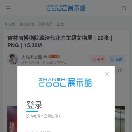
首页
案例实拍
展馆展厅
正文
吉林省博物院藏清代花卉主题文物展｜22张｜
PNG｜15.38M
大雄不是熊
关注
私信
这家伙很懒，什么都没有写...
0
197
17
▼ 图片点击放大，左右滑动浏览，全套资源可下载获取 ▼
登录
没有账号？立即注册