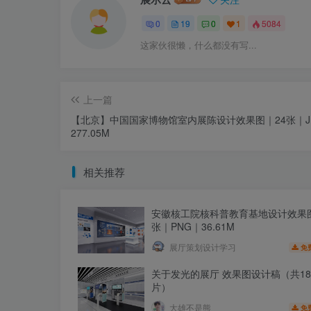
0
19
0
1
5084
这家伙很懒，什么都没有写...
上一篇
【北京】中国国家博物馆室内展陈设计效果图｜24张｜J
277.05M
相关推荐
安徽核工院核科普教育基地设计效果图
张｜PNG｜36.61M
展厅策划设计学习
免
关于发光的展厅 效果图设计稿（共1
片）
大雄不是熊
免