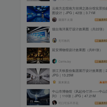
云南方志馆南方丝绸之路分馆实景拍
图设计｜JPG｜42张｜3.71M
溜溜不太溜
会员专
烟台海洋展厅设计效果图（共22张）
无可救药
会员专
延安博物馆设计效果图（共81张）
CarrieJay
会员专
浙江天铁股份集团展厅设计效果图｜2
JPG｜13.25M
展来展去
酷币
中山市博物馆《风起伶仃洋——中山
列》｜110张｜JPG｜47.21M
可口可乐不开花
会员专