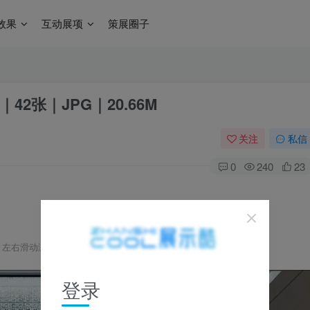
效果
互动展项
策展圈子
2张｜JPG｜20.66M
关注
私信
0
240
23
，左右滑动浏览，全套资源可下载获取 ▼
登录