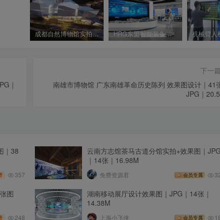
成都自然博物馆实拍照片｜JPG+PNG+GIF｜146张｜113.37M
HRG东盟智能装备制造产业基地展厅
下一
PG｜
南雄市博物馆 广东南雄革命历史陈列 效果图设计｜41
JPG｜20.
｜38
云南方志馆茶马古道分馆实拍+效果图｜JP
｜14张｜16.98M
357
免费资源君
3
费
会员专属
8张图
湖南移动展厅设计效果图｜JPG｜14张｜
14.38M
248
上海小飞侠
1
费
会员专属