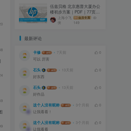
伍兹贝格 北京惠普大厦办公
｜
楼初步方案｜PDF｜77页｜
18.57M
上海小飞
会员专属
侠
149
20
最新评论
38
卡修
7天前
0
可以 厉害
图
石头
13天前
0
24
好东西
石头
13天前
0
好作品
69
这个人没有昵称
3个月前
0
图
让我看看！
这个人没有昵称
3个月前
0
99
让我看看