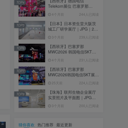
【西班牙】德国电信
TOP4
Telekom展位 巴塞罗那
MWC2026｜MP4｜1080P
4个月前
244人已阅读
｜77.42M
【日本】日本资生堂大阪茨
TOP5
城工厂研学展厅｜JPG｜26
张｜17.52M
3个月前
239人已阅读
【西班牙】巴塞罗那
TOP6
MWC2026 韩国电信SKT展
台｜MP4｜1080P｜
4个月前
231人已阅读
105.67M
【西班牙】巴塞罗那
TOP7
MWC2026韩国电信SKT展台
照片+视频｜JPG+MP4｜16
25天前
224人已阅读
个｜16.51M
【珠海】联邦生物企业展厅
TOP8
实景照片及平面图｜JPG｜
18张｜14.15M
3个月前
200人已阅读
猜你喜欢
热门推荐
最近更新