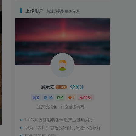
上传用户
关注我获取更多资源
展示云
关注
0
19
0
1
5084
这家伙很懒，什么都没有写...
HRG东盟智能装备制造产业基地展厅
华为（四川）智改数转能力体验中心展厅
广西华昇数字展厅