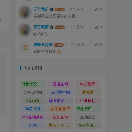
无可救药
6个月前
0
希望楼主分享更多好内容！
51
无可救药
6个月前
0
酷炫的狠
晨誉星传媒
10个月前
0
感谢作者分享
热门话题
博物馆设计方案
沉浸空间
科技展厅
CAVE空间
沉浸式空间
滑轨屏
互动展项
规划馆设计方案
企业展厅
丝路视觉
数字化展厅
国外展厅案例
MR互动展项
投影互动
互动桌面
MWC
办公空间设计
办公室设计