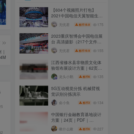
【604个视频照片打包】
2021中国电信天翼智能生态
机械臂人机对战连连看消消乐互动体验展项 5G机械臂
2025深圳文博会江苏展台实拍照片｜106张｜JPG｜434.45M
【徐州】中国移动徐州分公司数智体验馆及安全体验厅
博览会产业数字化馆
175
无忧君
18.8
酷币
2023重庆智博会中国电信展
台 高清摄影（217个文件打
篇
包）
155
无忧君
19.9
张｜
酷币
54M
江西省修水县非物质文化体
验馆布展设计方案｜62页｜
PPTX｜59.27M
135
龙头小鹅
6
酷币
5G互动视觉分拣 机械臂视
G
觉识别分拣演示
134
俞小鱼
3
酷币
25
中国银行金融教育基地设计
方案｜24页｜PDF｜
35.46M
227
啾什么啾
6
酷币
82