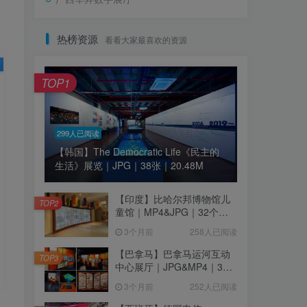
热榜资源
看看大家最喜欢的资源
TOP1
299人已阅读
【韩国】The Democratic Life《民主的
生活》展览｜JPG｜38张｜20.48M
【印度】比哈尔邦博物馆儿
TOP2
童馆｜MP4&JPG｜32个｜
16.44M
3个月前
258人已阅读
【巴拿马】巴拿马运河互动
TOP3
中心展厅｜JPG&MP4｜39
个｜293.64M
3个月前
252人已阅读