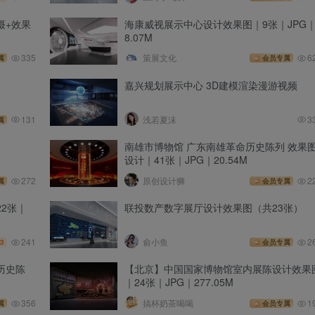
摄+效果
海康威视展示中心设计效果图｜9张｜JPG
8.07M
335
策展文化
6
属
会员专属
嘉兴规划展示中心 3D建模渲染漫游视频
131
浅若夏沫
3
属
南雄市博物馆 广东南雄革命历史陈列 效果
设计｜41张｜JPG｜20.54M
272
原创设计狮
2
属
会员专属
2张｜
联投数产数字展厅设计效果图（共23张）
241
俞小鱼
2
3
会员专属
历史陈
【北京】中国国家博物馆室内展陈设计效果
｜24张｜JPG｜277.05M
356
搞杯奶茶喝喝
1
属
会员专属